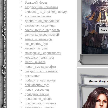
большой_борщ
вездесущие_гобиваны
виверны_на_службе_народу
восстание_клонов
девиантное_поведение
заглавная_страница
зачем_нужна_мудрость
зачистка_окрестностей
зелья_и_эликсиры
как_варить_суп
лесная_ратуша
мажорные_неприятности
медальон_амилазы
месть_рыбака
новая_сумка_крофта
онсдаг_и_его_скелеты
оркомания
победить_чемпионов
повылазили_тут
поиск_сокровищ
праздник_весны
профессия_жреца
профессия_плотника
распредели_навыки