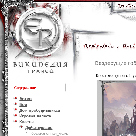
Вездесущие го
Квест доступен с 8 у
Содержание
Архив
Бои
Дом пробудившихся
Игровая валюта
Квесты
Действующие
безжизненная_ложь