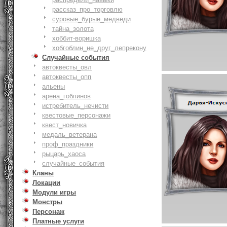
рассказ_про_торговлю
суровые_бурые_медведи
тайна_золота
хоббит-воришка
хобгоблин_не_друг_лепрекону
Случайные события
автоквесты_овл
автоквесты_опп
альены
арена_гоблинов
истребитель_нечисти
квестовые_персонажи
квест_новичка
медаль_ветерана
проф_праздники
рыцарь_хаоса
случайные_события
Кланы
Локации
Модули игры
Монстры
Персонаж
Платные услуги