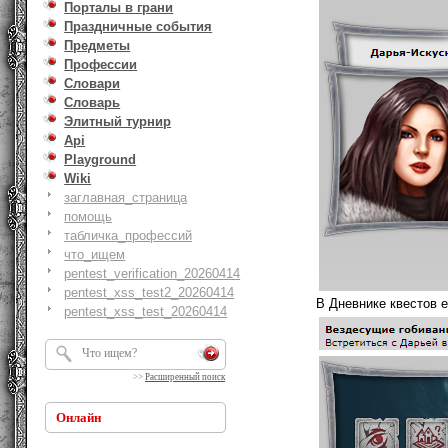
Порталы в грани
Праздничные события
Предметы
Профессии
Словари
Словарь
Элитный турнир
Api
Playground
Wiki
заглавная_страница
помощь
табличка_профессий
что_ищем
pentest_verification_20260414
pentest_xss_test2_20260414
В Дневнике квестов е
pentest_xss_test_20260414
>>
Расширенный поиск
Онлайн