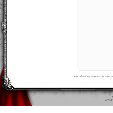
квесты/действующие/вездесущие_гоб
Б
© 200