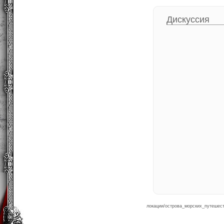
Дискуссия
локации/острова_морских_путешеств