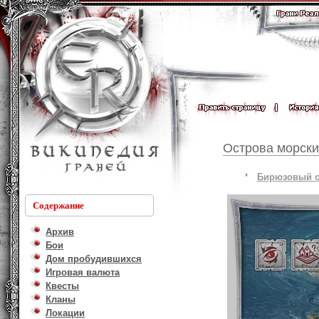
Острова морски
Бирюзовый о
Содержание
Архив
Бои
Дом пробудившихся
Игровая валюта
Квесты
Кланы
Локации