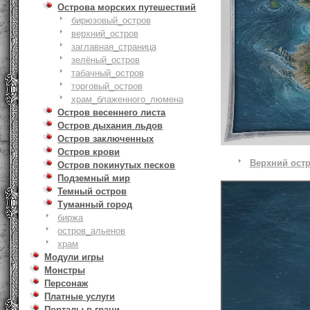
Острова морских путешествий
бирюзовый_остров
верхний_остров
заглавная_страница
зелёный_остров
табачный_остров
торговый_остров
храм_блаженного_люмена
Остров весеннего листа
Остров дыхания льдов
Остров заключенных
Остров крови
Верхний ост
Остров покинутых песков
Подземный мир
Темный остров
Туманный город
биржа
остров_альенов
храм
Модули игры
Монстры
Персонаж
Платные услуги
Порталы в грани