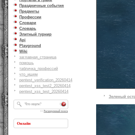
Праздничные события
Предметы
Профессии
Словари
Словарь
Элитный турнир
Api
Playground
Wiki
заглавная_страница
помощь
табличка_профессий
что_ищем
pentest_verification_20260414
pentest_xss_test2_20260414
pentest_xss_test_20260414
Зеленый ост
>>
Расширенный поиск
Онлайн