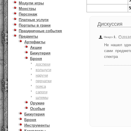
5
Модули игры
5
Монстры
Персонаж
Платные услуги
Дискуссия
Порталы в грани
Праздничные события
Предметы
Ниарэ
,
2013/
Артефакты
Не нашел здес
Акции
сами предмет
Бижутерия
спектра
Броня
доспехи
кольчуги
наручи
перчатки
пояса
сапоги
шлемы
Оружие
Особые
Бижутерия
Броня
Инструменты
Комплекты