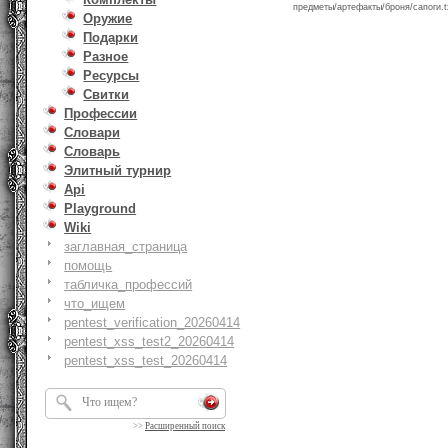
предметы/артефакты/броня/сапоги.t
Оружие
Подарки
Разное
Ресурсы
Свитки
Профессии
Словари
Словарь
Элитный турнир
Api
Playground
Wiki
заглавная_страница
помощь
табличка_профессий
что_ищем
pentest_verification_20260414
pentest_xss_test2_20260414
pentest_xss_test_20260414
>>
Расширенный поиск