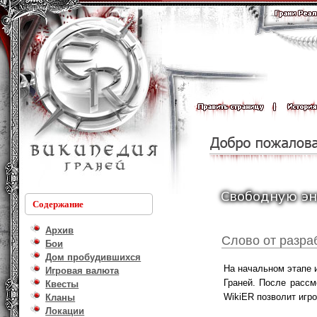
Содержание
Архив
Слово от разра
Бои
Дом пробудившихся
На начальном этапе 
Игровая валюта
Граней. После рассм
Квесты
WikiER позволит игр
Кланы
Локации