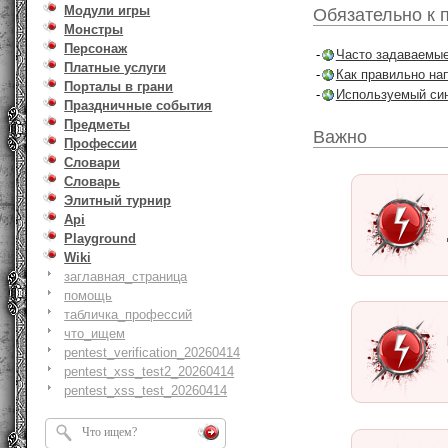
Модули игры
Обязательно к 
Монстры
Персонаж
-
Часто задаваемые
Платные услуги
-
Как правильно на
Порталы в грани
-
Используемый син
Праздничные события
Предметы
Важно
Профессии
Словари
Словарь
Элитный турнир
Api
Playground
Wiki
заглавная_страница
помощь
табличка_профессий
что_ищем
pentest_verification_20260414
pentest_xss_test2_20260414
pentest_xss_test_20260414