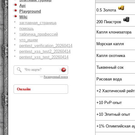
Api
0.5 Золота
Playground
Wiki
200 Пиастров
заглавная_страница
помощь
Капля клонизатора
табличка_профессий
что_ищем
Морская капля
pentest_verification_20260414
pentest_xss_test2_20260414
Капля охотника
pentest_xss_test_20260414
Тыквенный сок
>>
Расширенный поиск
Рисовая вода
Онлайн
+2 Хаотический рейт
+10 PvP-опыт
+10 Элитный опыт
+1% Олимпийская ау