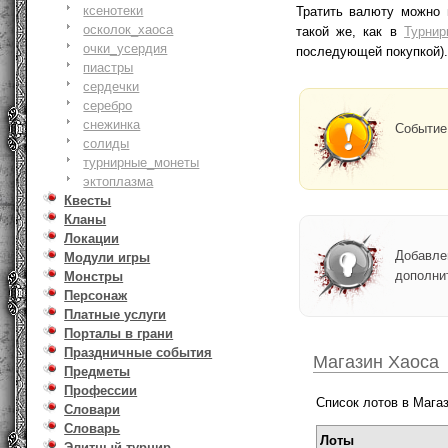
ксенотеки
Тратить валюту можно 
осколок_хаоса
такой же, как в
Турнир
очки_усердия
последующей покупкой).
пиастры
сердечки
серебро
снежинка
Событи
солиды
турнирные_монеты
эктоплазма
Квесты
Кланы
Локации
Добавл
Модули игры
дополни
Монстры
Персонаж
Платные услуги
Порталы в грани
Праздничные события
Магазин Хаоса
Предметы
Профессии
Список лотов в Мага
Словари
Словарь
Лоты
Элитный турнир