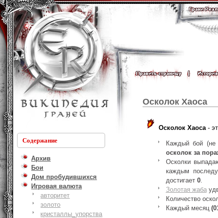
Осколок Хаоса
Осколок Хаоса
- э
Содержание
Каждый бой (не
осколок за пор
Архив
Осколки выпад
Бои
каждым послед
Дом пробудившихся
достигает
0
.
Игровая валюта
Золотая жаба
удв
авторитет
Количество оско
золото
Каждый месяц
(0
кристаллы_упорства