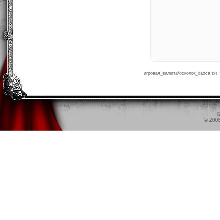
игровая_валюта/осколок_хаоса.txt 
Б
© 200