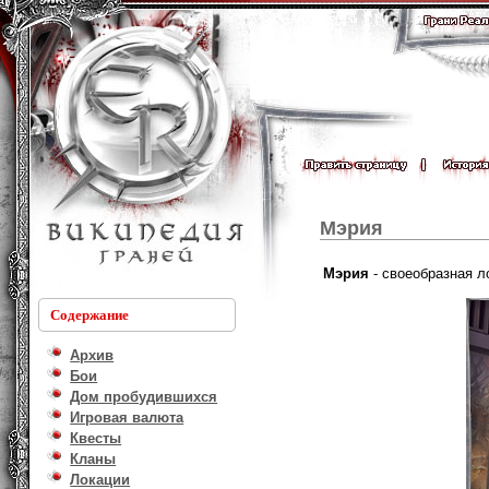
Мэрия
Мэрия
- своеобразная л
Содержание
Архив
Бои
Дом пробудившихся
Игровая валюта
Квесты
Кланы
Локации