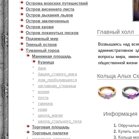
Острова морских путешествий
Остров весеннего листа
Остров дыхания льдов
Остров заключенных
Остров крови
Главный холл
Остров покинутых песков
Подземный мир
Возвышаясь над всем
Темный остров
административное з
Туманный город
Манежная площадь
вопросы мира, имен
Кузница
общественной жизни 
банк
башня_старого_мага
Кольца Алых С
дом_пробудившихся
заглавная_страница
мэрия
почта
таверна
храм
Информация 
школа_магии
школа_стального_тела
Обручальн
Торговая площадь
Купить кол
Торговые палатки
Кольца мож
заглавная_страница