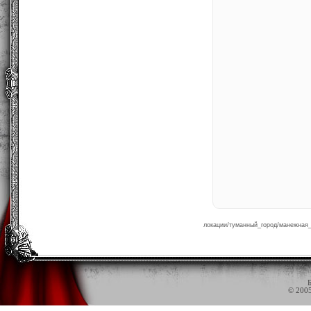
локации/туманный_город/манежная_п
Б
© 200