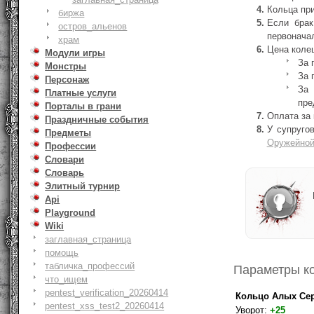
Кольца при
биржа
Если брак
остров_альенов
первонача
храм
Цена колец
Модули игры
За 
Монстры
За 
Персонаж
За 
Платные услуги
пре
Порталы в грани
Оплата за
Праздничные события
У супруго
Предметы
Оружейной
Профессии
Словари
Словарь
Элитный турнир
Api
Playground
Wiki
заглавная_страница
помощь
табличка_профессий
Параметры к
что_ищем
pentest_verification_20260414
Кольцо Алых Се
pentest_xss_test2_20260414
Уворот:
+25