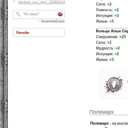
pentest_xss_test_20260414
Сила:
+2
Ловкость:
+2
Интуиция:
+2
Жизни:
+5
>>
Расширенный поиск
Кольцо Алых Се
Онлайн
Сокрушение:
+25
Сила:
+2
Мудрость:
+2
Интуиция:
+2
Жизни:
+5
Полемарх
Полемарх
- на высок