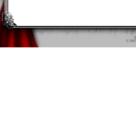
Б
© 200