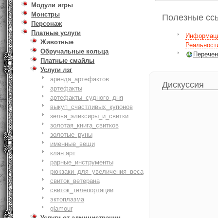
Модули игры
Монстры
Полезные сс
Персонаж
Платные услуги
Информац
Животные
Реальност
Обручальные кольца
Перечен
Платные смайлы
Услуги лзг
аренда_артефактов
Дискуссия
артефакты
артефакты_судного_дня
выкуп_счастливых_купонов
зелья_эликсиры_и_свитки
золотая_книга_свитков
золотые_руны
именные_вещи
клан.арт
рарные_инструменты
рюкзаки_для_увеличения_веса
свиток_ветерана
свиток_телепортации
эктоплазма
glamour
Услуги от администрации