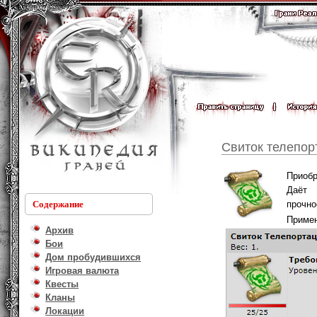
Свиток телепор
Приоб
Даёт 
прочно
Содержание
Примен
Архив
Бои
Дом пробудившихся
Игровая валюта
Квесты
Кланы
Локации