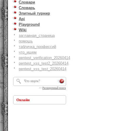
Словари
Словарь
Элитный турнир
Api
Playground
Wiki
заглавная_страница
помощь
табличка_профессий
что_ищем
pentest_verification_20260414
pentest_xss_test2_20260414
pentest_xss_test_20260414
>>
Расширенный поиск
Онлайн