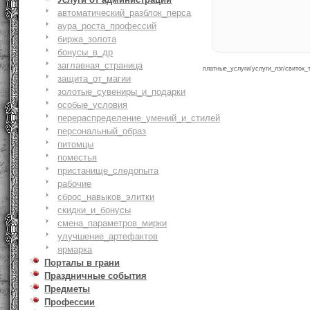
автоматический_разблок_перса
аура_роста_профессий
биржа_золота
бонусы_в_др
заглавная_страница
платные_услуги/услуги_лзг/свиток_
защита_от_магии
золотые_сувениры_и_подарки
особые_условия
перераспределение_умений_и_стилей
персональный_образ
питомцы
поместья
пристанище_следопыта
рабочие
сброс_навыков_элитки
скидки_и_бонусы
смена_параметров_мирки
улучшение_артефактов
ярмарка
Порталы в грани
Праздничные события
Предметы
Профессии