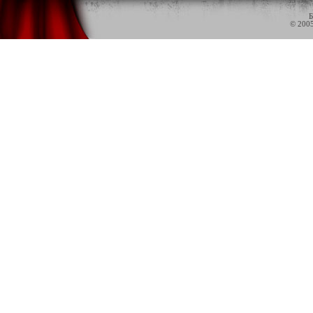
Б
© 200