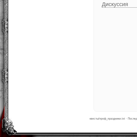
Дискуссия
квесты/проф_праздники.txt · После