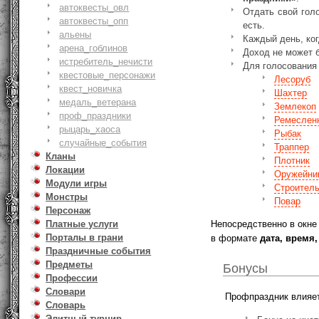
автоквесты_овл
Отдать свой гол
автоквесты_опп
есть.
альены
Каждый день, ког
арена_гоблинов
Доход не может 
истребитель_нечисти
Для голосования
квестовые_персонажи
Лесоруб
квест_новичка
Шахтер
медаль_ветерана
Землекоп
проф_праздники
Ремеслен
рыцарь_хаоса
Рыбак
случайные_события
Траппер
Кланы
Плотник
Локации
Оружейни
Модули игры
Строител
Монстры
Повар
Персонаж
Непосредственно в окне
Платные услуги
Порталы в грани
в формате
дата, время
Праздничные события
Предметы
Бонусы
Профессии
Словари
Профпраздник влияет
Словарь
Элитный турнир