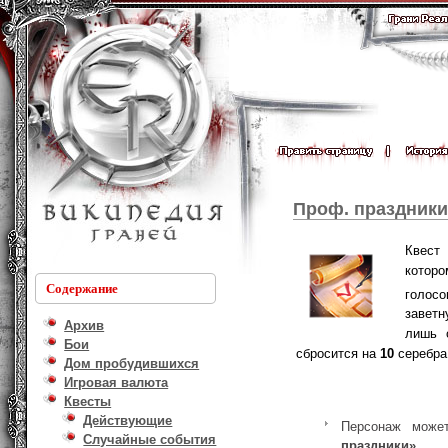
Проф. праздники
Квест
котор
Содержание
голос
заветн
Архив
лишь 
Бои
сбросится на
10
серебра
Дом пробудившихся
Игровая валюта
Квесты
Действующие
Персонаж може
Случайные события
праздники»
.