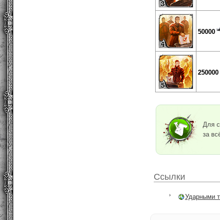
50000
250000
Для с
за вс
Ссылки
Ударными т