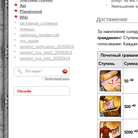
Бонус на инс
Api
Уменьшение в
Playground
Wiki
Достижение
заглавная_страница
помощь
За накопление солид
табличка_профессий
гражданин»
! Ступен
что_ищем
голосования. Каждая
pentest_verification_20260414
pentest_xss_test2_20260414
Почетный гражан
pentest_xss_test_20260414
Ступень
Сумма
>>
Расширенный поиск
50
Онлайн
500
5000