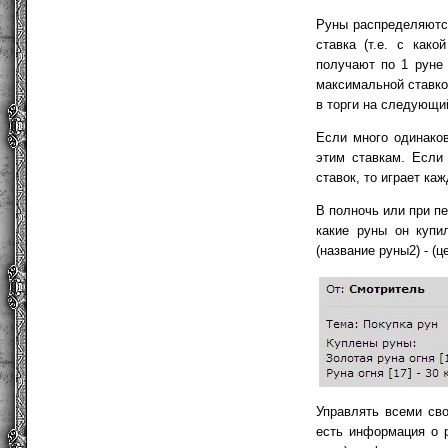
Руны распределяются
ставка (т.е. с как
получают по 1 руне 
максимальной ставко
в торги на следующи
Если много одинаков
этим ставкам. Если
ставок, то играет каж
В полночь или при пе
какие руны он купил
(название руны2) - (це
Управлять всеми св
есть информация о р