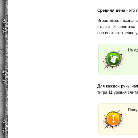
Cредняя цена
- это 
Игрок может назнач
ставки - 3 ксенотека
оно соответственно у
На о
Для каждой руны напи
тигра 11 уровня счит
Поку