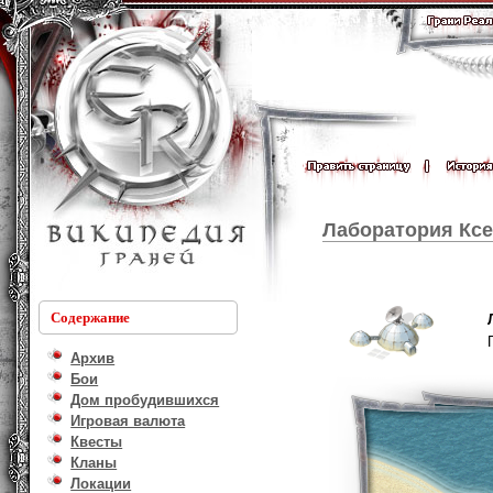
Лаборатория Кс
Содержание
Архив
Бои
Дом пробудившихся
Игровая валюта
Квесты
Кланы
Локации