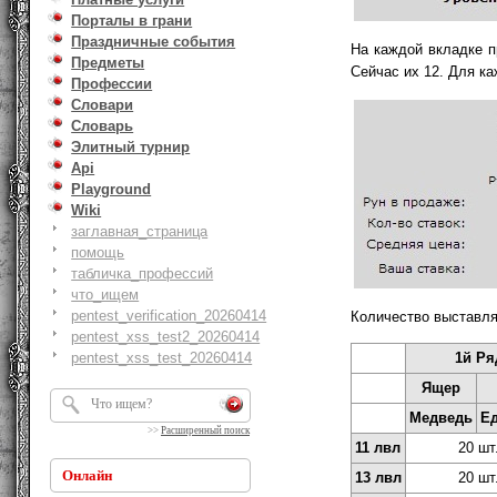
Порталы в грани
Праздничные события
На каждой вкладке пр
Предметы
Сейчас их 12. Для ка
Профессии
Словари
Словарь
Элитный турнир
Api
Playground
Wiki
заглавная_страница
помощь
табличка_профессий
что_ищем
pentest_verification_20260414
Количество выставляе
pentest_xss_test2_20260414
pentest_xss_test_20260414
1й Ря
Ящер
Медведь
Е
>>
Расширенный поиск
11 лвл
20 шт
Онлайн
13 лвл
20 шт