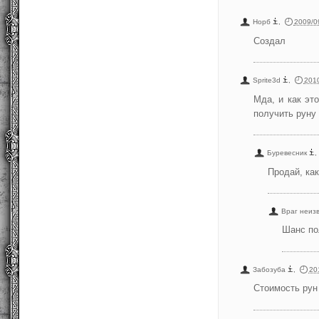
Норб
,
2009/0
Создал
Sprite3d
,
2010
Мда, и как эт
получить руну 
Буревесник
,
Продай, ка
Враг неиз
Шанс по
Забозуба
,
20
Стоимость рун 