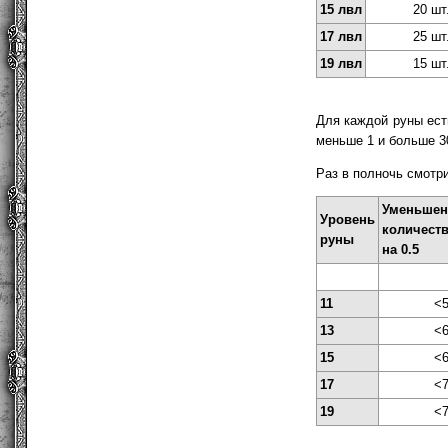
15 лвл
20 шт
17 лвл
25 шт
19 лвл
15 шт
Для каждой руны ес
меньше 1 и больше 30
Раз в полночь смотр
Уменьшен
Уровень
количес
руны
на 0.5
11
<
13
<
15
<
17
<
19
<