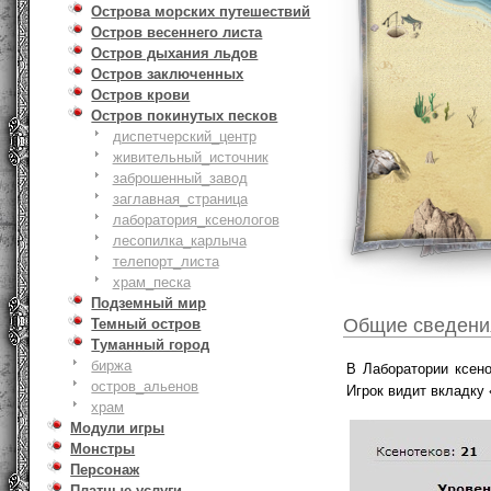
Острова морских путешествий
Остров весеннего листа
Остров дыхания льдов
Остров заключенных
Остров крови
Остров покинутых песков
диспетчерский_центр
живительный_источник
заброшенный_завод
заглавная_страница
лаборатория_ксенологов
лесопилка_карлыча
телепорт_листа
храм_песка
Подземный мир
Общие сведени
Темный остров
Туманный город
биржа
В Лаборатории ксено
остров_альенов
Игрок видит вкладку 
храм
Модули игры
Монстры
Персонаж
Платные услуги