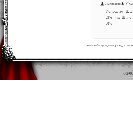
Амплаксис
,
2
Исправил: Шан
2)%. на Шанс 
3)%.
локации/остров_покинутых_песков/л
Б
© 200