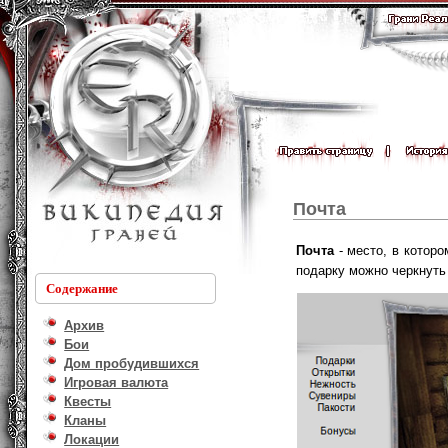
Почта
Почта
- место, в котор
подарку можно черкнуть 
Содержание
Архив
Бои
Дом пробудившихся
Игровая валюта
Квесты
Кланы
Локации