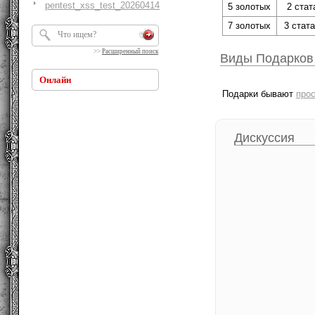
pentest_xss_test_20260414
5 золотых
2 стат
7 золотых
3 стата
>>
Расширенный поиск
Виды Подарков
Онлайн
Подарки бывают
про
Дискуссия