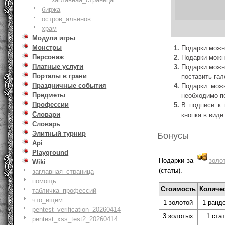
биржа
остров_альенов
храм
Модули игры
Монстры
Подарки можно
Персонаж
Подарки можн
Платные услуги
Подарки можно
Порталы в грани
поставить гал
Праздничные события
Подарки можн
Предметы
необходимо по
Профессии
В подписи к 
Словари
кнопка в вид
Словарь
Элитный турнир
Бонусы
Api
Playground
Подарки за
золо
Wiki
(статы).
заглавная_страница
помощь
Стоимость
Количес
табличка_профессий
что_ищем
1 золотой
1 ранд
pentest_verification_20260414
3 золотых
1 стат
pentest_xss_test2_20260414