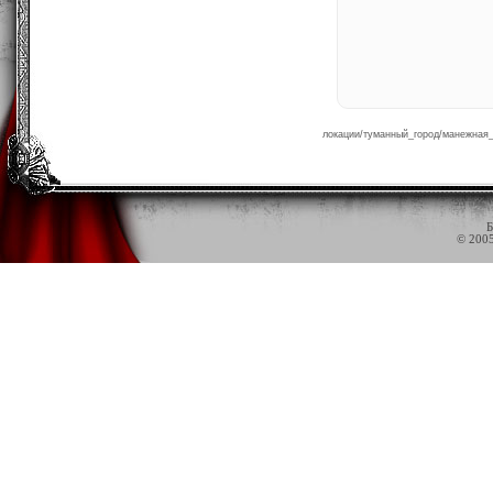
локации/туманный_город/манежная_
Б
© 200