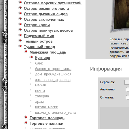
Острова морских путешествий
Остров весеннего листа
Остров дыхания льдов
Остров заключенных
Остров крови
Остров покинутых песков
Подземный мир
Темный остров
Туманный город
Манежная площадь
Кузница
банк
Информация
башня_старого_мага
дом_пробудившихся
заглавная_страница
мэрия
почта
таверна
храм
школа_магии
школа_стального_тела
Торговая площадь
Торговые палатки
заглавная_страница