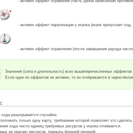
- активен эффект отражения (часть урона нанесенная противни
- активен эффект парализации у игрока (игрок пропускает ход
- активен эффект отравления (после завершения раунда числ
Значения (сила и длительность) всех вышеперечисленных эффектов з
Если один из эффектов не активен, то он отображается в черно-бело
с
 хода разыгрывается случайно.
положить только одну карту, требование которой позволяет это сделать
ния хода число единиц требуемых ресурсов у игрока отнимается.
орых не хватает ресурсов, покрыты бледной пеленой.