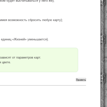
ком будет высчитываться у него же);
, имея возможность сбросить любую карту);
о единиц «Жизней» уменьшается).
ависят от параметров карт.
м цвете.
.