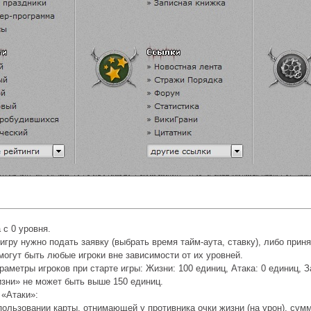
 с 0 уровня.
игру нужно подать заявку (выбрать время тайм-аута, ставку), либо приня
огут быть любые игроки вне зависимости от их уровней.
аметры игроков при старте игры: Жизни: 100 единиц, Атака: 0 единиц, З
зни» не может быть выше 150 единиц.
 «Атаки»:
пользовании карты, отнимающей у противника очки жизни (на урон), сумм