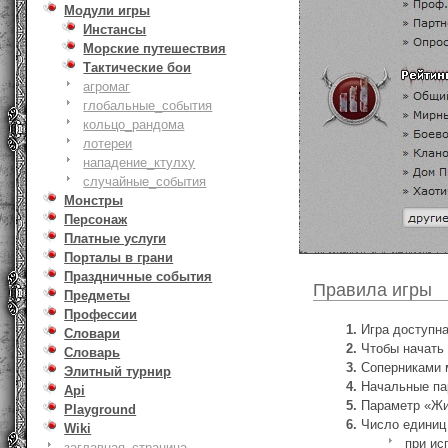
Модули игры
Инстансы
Морские путешествия
Тактические бои
агромаг
глобальные_события
кольцо_рандома
лотереи
нападение_ктулху
случайные_события
Монстры
Персонаж
Платные услуги
Порталы в грани
Праздничные события
Правила игры
Предметы
Профессии
Игра доступна
Словари
Чтобы начать 
Словарь
Соперниками м
Элитный турнир
Начальные пар
Api
Параметр «Жи
Playground
Число единиц
Wiki
при ис
заглавная_страница