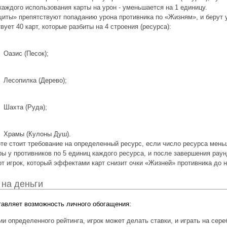
каждого использования карты на урон - уменьшается на 1 единицу.
иты» препятствуют попаданию урона противника по «Жизням», и берут у
вует 40 карт, которые разбиты на 4 строения (ресурса):
Оазис (Песок);
Лесопилка (Дерево);
Шахта (Руда);
Храмы (Кулоны Душ).
те стоит требование на определенный ресурс, если число ресурса меньш
ры у противников по 5 единиц каждого ресурса, и после завершения раун
т игрок, который эффектами карт снизит очки «Жизней» противника до н
 на деньги
тавляет возможность личного обогащения:
и определенного рейтинга, игрок может делать ставки, и играть на сере