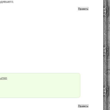
едившего.
ылке
.