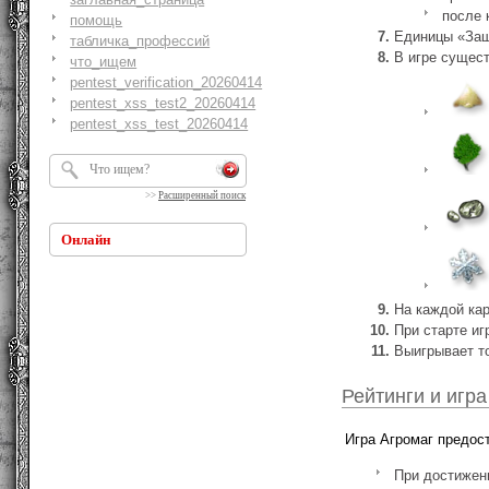
после 
помощь
Единицы «Защ
табличка_профессий
В игре сущест
что_ищем
pentest_verification_20260414
pentest_xss_test2_20260414
pentest_xss_test_20260414
>>
Расширенный поиск
Онлайн
На каждой кар
При старте иг
Выигрывает то
Рейтинги и игра
Игра Агромаг предос
При достижени