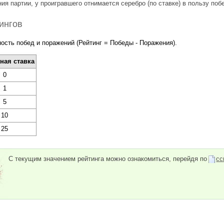
ия партии, у проигравшего отнимается серебро (по ставке) в пользу поб
ингов
ность побед и поражений (Рейтинг = Победы - Поражения).
ная ставка
0
1
5
10
25
С текущим значением рейтинга можно ознакомиться, перейдя по
сс