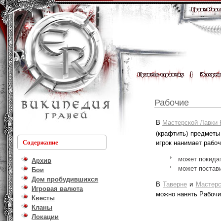
Рабочие
В
Мастерской Лавки
(крафтить) предметы
Содержание
игрок нанимает рабо
может покидат
Архив
может постави
Бои
Дом пробудившихся
В
Таверне
и
Мастерс
Игровая валюта
можно нанять Рабочи
Квесты
Кланы
Локации