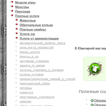
Модули игры
Монстры
Персонаж
Платные услуги
Животные
Обручальные кольца
Платные смайлы
Услуги лзг
Услуги от администрации
автоматический_разблок_перса
аура_роста_профессий
В Ювелирной мастерск
биржа_золота
бонусы_в_др
заглавная_страница
защита_от_магии
золотые_сувениры_и_подарки
особые_условия
перераспределение_умений_и_стилей
персональный_образ
питомцы
Полезные сс
поместья
пристанище_следопыта
Официал
рабочие
Официал
сброс_навыков_элитки