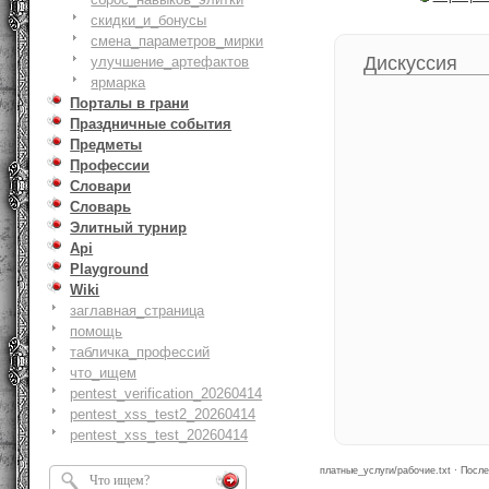
скидки_и_бонусы
смена_параметров_мирки
Дискуссия
улучшение_артефактов
ярмарка
Порталы в грани
Праздничные события
Предметы
Профессии
Словари
Словарь
Элитный турнир
Api
Playground
Wiki
заглавная_страница
помощь
табличка_профессий
что_ищем
pentest_verification_20260414
pentest_xss_test2_20260414
pentest_xss_test_20260414
платные_услуги/рабочие.txt · После