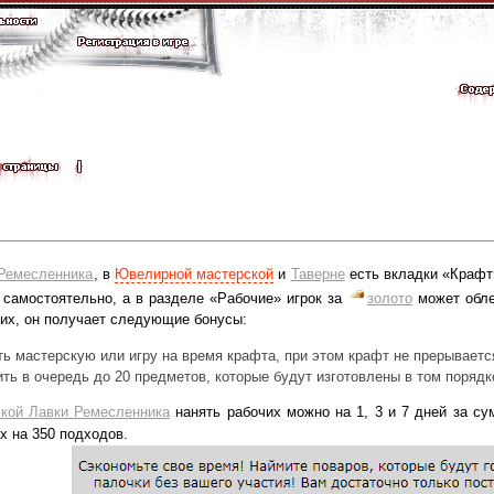
 Ремесленника
, в
Ювелирной мастерской
и
Таверне
есть вкладки «Крафт
 самостоятельно, а в разделе «Рабочие» игрок за
золото
может обле
чих, он получает следующие бонусы:
ь мастерскую или игру на время крафта, при этом крафт не прерываетс
ть в очередь до 20 предметов, которые будут изготовлены в том порядке
кой Лавки Ремесленника
нанять рабочих можно на 1, 3 и 7 дней за сум
х на 350 подходов.