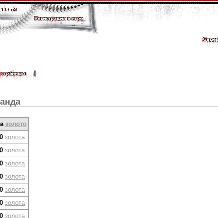
ганда
на
золото
0
золота
0
золота
0
золота
0
золота
0
золота
0
золота
0
золота