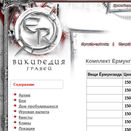
Комплект Ёрмун
Вещи Ёрмунганда
Це
150
Содержание
150
Архив
150
Бои
150
Дом пробудившихся
Игровая валюта
150
Квесты
150
Кланы
Локации
150