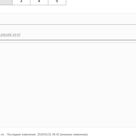
3
4
5
2/01/05 15:57
.txt · Последние изменения: 2016/01/31 09:43 (внешнее изменение)