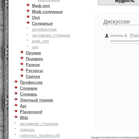
Мудрость
Миф опп
Миф солидные
Опп
Дискуссия
Солидные
артефактные
заглавная_страница
vovaImxo
,
201
миф_опп
опп
Оружие
Подарки
Разное
Ресурсы
Свитки
Профессии
Словари
Словарь
Элитный турнир
Api
Playground
Wiki
заглавная_страница
помощь
табличка_профессий
предметы/комплекты/лзг/ёрмунганда