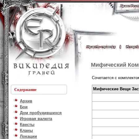
Мифический Ком
Сочетается с комплект
Мифические Вещи Зас
Содержание
Архив
Бои
Дом пробудившихся
Игровая валюта
Квесты
Кланы
Локации