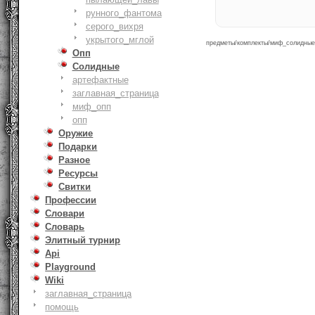
рунного_фантома
серого_вихря
укрытого_мглой
предметы/комплекты/миф_солидные/з
Опп
Солидные
артефактные
заглавная_страница
миф_опп
опп
Оружие
Подарки
Разное
Ресурсы
Свитки
Профессии
Словари
Словарь
Элитный турнир
Api
Playground
Wiki
заглавная_страница
помощь