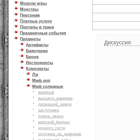
Модули игры
Монстры
Персонаж
Платные услуги
Порталы в грани
Праздничные события
Предметы
Дискуссия
Артефакты
Бижутерия
Броня
Инструменты
Комплекты
Лзг
Миф опп
Миф солидные
вербный
высшего_вампира
дрожащей_земли
заступника
лорда_ужаса
морской_бездны
ночного_гостя
охотника_на_драконов
пылающей_лавы