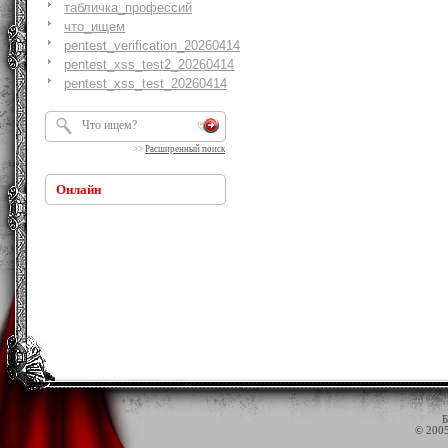
табличка_профессий
что_ищем
pentest_verification_20260414
pentest_xss_test2_20260414
pentest_xss_test_20260414
>>
Расширенный поиск
Онлайн
Б
© 200