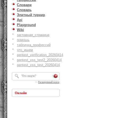
Словари
Словарь
Элитный турнир
Api
Playground
Wiki
заглавная_страница
помощь
табличка_профессий
что_ищем
pentest_verification_20260414
pentest_xss_test2_20260414
pentest_xss_test_20260414
>>
Расширенный поиск
Онлайн