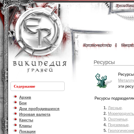
Ресурсы
Ресурсы
Металлу
эти рес
Содержание
Архив
Ресурсы подразделяю
Бои
Лесные
.
Дом пробудившихся
Морепродукт
Игровая валюта
Охотничьи
.
Квесты
Подземные
.
Кланы
Геологически
Локации