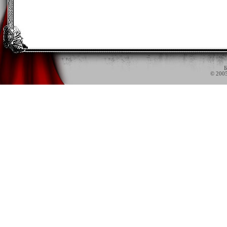
Б
© 200