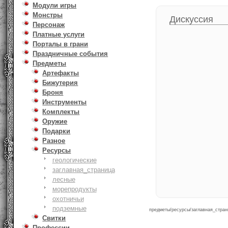
Модули игры
Монстры
Дискуссия
Персонаж
Платные услуги
Порталы в грани
Праздничные события
Предметы
Артефакты
Бижутерия
Броня
Инструменты
Комплекты
Оружие
Подарки
Разное
Ресурсы
геологические
заглавная_страница
лесные
морепродукты
охотничьи
подземные
предметы/ресурсы/заглавная_страни
Свитки
Профессии