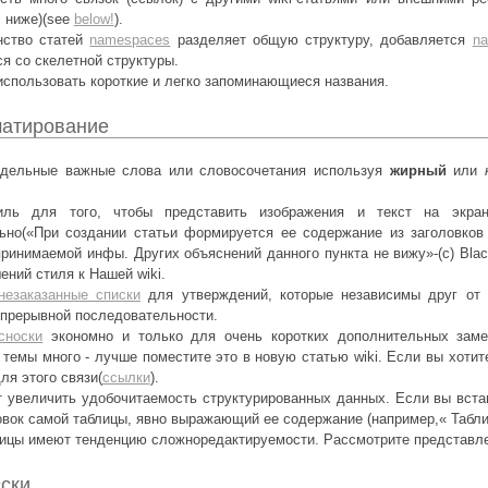
. ниже)(see
below!
).
нство статей
namespaces
разделяет общую структуру, добавляется
n
я со скелетной структуры.
использовать короткие и легко запоминающиеся названия.
матирование
тдельные важные слова или словосочетания используя
жирный
или
иль для того, чтобы представить изображения и текст на экр
ьно(«При создании статьи формируется ее содержание из заголовков
принимаемой инфы. Других объяснений данного пункта не вижу»-(с) Bla
ний стиля к Нашей wiki.
незаказанные списки
для утверждений, которые независимы друг от 
епрерывной последовательности.
сноски
экономно и только для очень коротких дополнительных заме
темы много - лучше поместите это в новую статью wiki. Если вы хотит
ля этого связи(
ссылки
).
 увеличить удобочитаемость структурированных данных. Если вы вставл
овок самой таблицы, явно выражающий ее содержание (например,« Табли
ицы имеют тенденцию сложноредактируемости. Рассмотрите представлен
сски