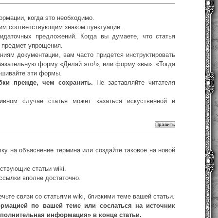
рмации, когда это необходимо.
гим соответствующим знаком пунктуации.
идаточных предложений. Когда вы думаете, что статья
а предмет упрощения.
аниям документации, вам часто придется инструктировать
бязательную форму «Делай это!», или форму «вы»: «Тогда
ешивайте эти формы.
бки прежде, чем сохранить.
Не заставляйте читателя
ивном случае статья может казаться искуственной и
лку на объяснение термина или создайте таковое на новой
ствующие статьи wiki.
 ссылки вполне достаточно.
ьте связи со статьями wiki, близкими теме вашей статьи.
ормацией по вашей теме или сослаться на источник
ополнительная информация» в конце статьи.