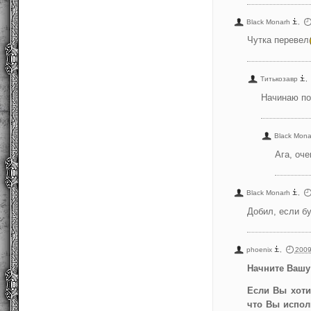
Black Monarh
,
Чутка перевел
Титькозавр
,
Начинаю по
Black Mona
Ага, оче
Black Monarh
,
Добил, если б
phoenix
,
2009
Начните Вашу
Если Вы хоти
что Вы испол