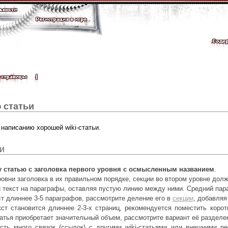
 статьи
 написанию хорошей wiki-статьи.
и
 статью с заголовка первого уровня с осмысленным названием
.
овни заголовка в их правильном порядке, секции во втором уровне долж
й текст на параграфы, оставляя пустую линию между ними. Средний пар
т длиннее 3-5 параграфов, рассмотрите деление его в
секции
, добавляя
кст становится длиннее 2-3-х страниц, рекомендуется поместить коро
атья приобретает значительный объем, рассмотрите вариант её разделен
сть много связок (ссылок) с другими wiki-статьями или внешними 