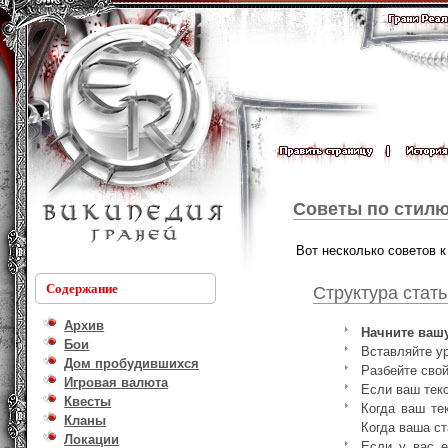
Советы по стилю
Вот несколько советов к
Содержание
Структура стать
Архив
Начните вашу
Бои
Вставляйте ур
Дом пробудившихся
Разбейте сво
Игровая валюта
Если ваш текс
Квесты
Когда ваш те
Кланы
Когда ваша ст
Локации
Если у вас е