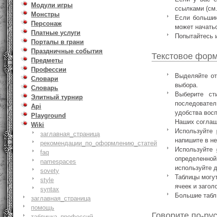
Модули игры
ссылками (см
Монстры
Если больши
Персонаж
может начатьс
Платные услуги
Попытайтесь 
Порталы в грани
Праздничные события
Текстовое фор
Предметы
Профессии
Выделяйте о
Словари
выбора.
Словарь
Выберите ст
Элитный турнир
последовател
Api
удобства вос
Playground
Наших соглаше
Wiki
Используйте
заглавная_страница
напишите в н
рекомендации_по_оформлению_статей
Используйте
faq
определенной 
namespaces
используйте д
sovety
Таблицы могут
style
ячеек и загол
syntax
Большие табл
заглавная_страница
помощь
Говорите по-ру
табличка_профессий