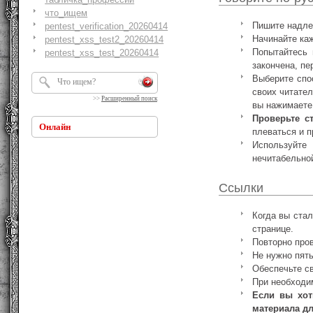
что_ищем
Пишите надле
pentest_verification_20260414
Начинайте каж
pentest_xss_test2_20260414
Попытайтесь 
pentest_xss_test_20260414
закончена, пе
Выберите спо
своих читате
>>
Расширенный поиск
вы нажимаете
Проверьте с
Онлайн
плеваться и п
Используйте
нечитабельно
Ссылки
Когда вы стал
странице.
Повторно пров
Не нужно пять
Обеспечьте св
При необходим
Если вы хот
материала дл