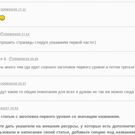
2009/04/26 17:11
2009/04/26 17:14
трошить страницы следуя указаниям первой части:)
rh
,
2009/04/26 20:40
нь много тем где идет сначало заголовок первого уровня а потом третьег
2009/04/26 23:37
удут какие то общие пожелания для всех я думаю их так же можно сюда
/04/27 15:53
 статью с заголовка первого уровня со значащим названием.
те дать указатели на внешние ресурсы, у которых есть дополни
ьзовали в написании своей статьи, добавьте секцию под назван