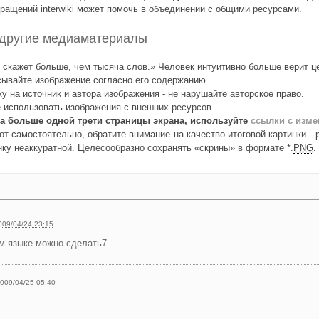
ращений interwiki может помочь в объединении с общими ресурсами.
 другие медиаматериалы
скажет больше, чем тысяча слов.» Человек интуитивно больше верит це
сывайте изображение согласно его содержанию.
у на источник и автора изображения - не нарушайте авторское право.
 использовать изображения с внешних ресурсов.
а больше одной трети страницы экрана, используйте
ссылки с изм
т самостоятельно, обратите внимание на качество итоговой картинки - 
ку неаккуратной. Целесообразно сохранять «скрины» в формате *.
PNG
.
009/04/24 23:15
м языке можно сделать7
009/04/25 05:40