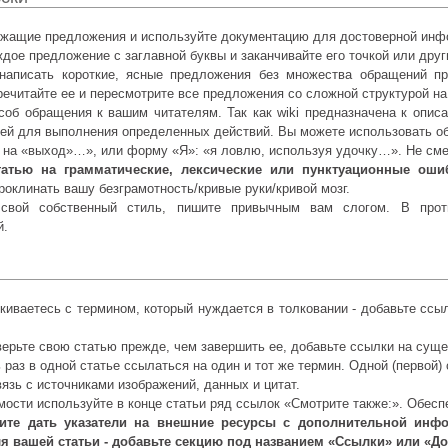
жащие предложения и используйте документацию для достоверной инфо
дое предложение с заглавной буквы и заканчивайте его точкой или дру
написать короткие, ясные предложения без множества обращений пр
речитайте ее и пересмотрите все предложения со сложной структурой н
соб обращения к вашим читателям. Так как wiki предназначена к опис
лей для выполнения определенных действий. Вы можете использовать о
 на «выход»…», или форму «Я»: «я ловлю, используя удочку…». Не см
татью на грамматические, лексические или пунктуационные оши
роклинать вашу безграмотность/кривые руки/кривой мозг.
 свой собственный стиль, пишите привычным вам слогом. В прот
й.
киваетесь с термином, который нуждается в толковании - добавьте ссы
ерьте свою статью прежде, чем завершить ее, добавьте ссылки на суще
 раз в одной статье ссылаться на один и тот же термин. Одной (первой)
язь с источниками изображений, данных и цитат.
ости используйте в конце статьи ряд ссылок «Смотрите также:». Обеспеч
ите дать указатели на внешние ресурсы с дополнительной инф
я вашей статьи - добавьте секцию под названием «Ссылки» или «Д