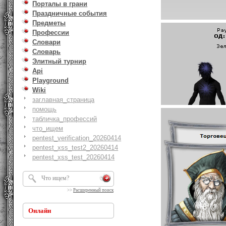
Порталы в грани
Праздничные события
Предметы
Профессии
Словари
Словарь
Элитный турнир
Api
Playground
Wiki
заглавная_страница
помощь
табличка_профессий
что_ищем
pentest_verification_20260414
pentest_xss_test2_20260414
pentest_xss_test_20260414
>>
Расширенный поиск
Онлайн