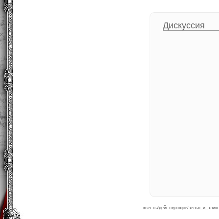
Дискуссия
квесты/действующие/зелья_и_эликси