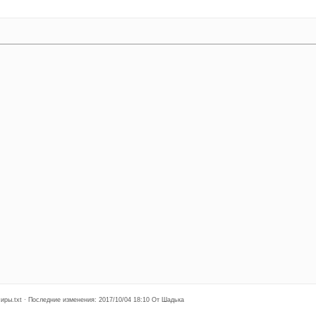
ры.txt · Последние изменения: 2017/10/04 18:10 От Шадька