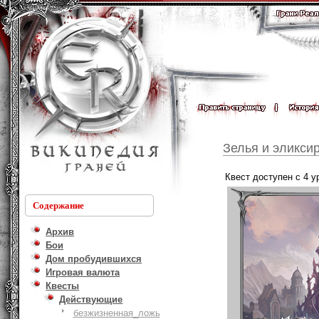
Зелья и эликси
Квест доступен с 4 
Содержание
Архив
Бои
Дом пробудившихся
Игровая валюта
Квесты
Действующие
безжизненная_ложь