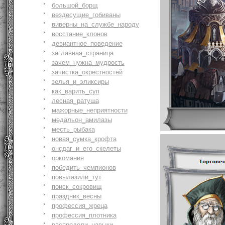
большой_борщ
вездесущие_гобиваны
виверны_на_службе_народу
восстание_клонов
девиантное_поведение
заглавная_страница
зачем_нужна_мудрость
зачистка_окрестностей
зелья_и_эликсиры
как_варить_суп
лесная_ратуша
мажорные_неприятности
медальон_амилазы
месть_рыбака
новая_сумка_крофта
онсдаг_и_его_скелеты
оркомания
победить_чемпионов
повылазили_тут
поиск_сокровищ
праздник_весны
профессия_жреца
профессия_плотника
распредели_навыки