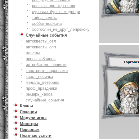
рассказ_про_торговлю
суровые_бурые_медведи
тайна_золота
хоббит-воришка
хобгоблин_не_друг_лепрекону
Случайные события
автоквесты_овл
автоквесты_опп
альены
арена_гоблинов
истребитель_нечисти
квестовые_персонажи
квест_новичка
медаль_ветерана
проф_праздники
рыцарь_хаоса
случайные_события
Кланы
Локации
Модули игры
Монстры
Персонаж
Платные услуги