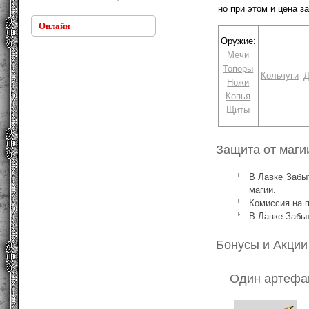
но при этом и цена з
Онлайн
Оружие:
Мечи
Топоры
Кольчуги
Д
Ножи
Копья
Щиты
Защита от маги
В Лавке Забыт
магии.
Комиссия на 
В Лавке Забыт
Бонусы и Акции
Один артефак