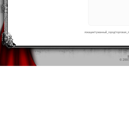
локации/туманный_город/торговая_п
Б
© 200