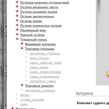
Острова морских путешествий
Остров весеннего листа
Остров дыхания льдов
Остров заключенных
Остров крови
Остров покинутых песков
Подземный мир
Темный остров
Туманный город
Манежная площадь
Торговая площадь
заглавная_страница
зона_отдыха
лавка_забытой_грани
лавка_магии
лавка_ремесленника
лавка_старьевщика
оружейная_лавка
Торговые палатки
заглавная_страница
Витрина
биржа
остров_альенов
Комплект судного д
храм
Модули игры