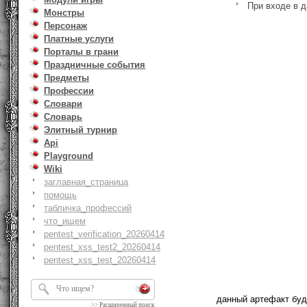
При входе в 
Монстры
Персонаж
Платные услуги
Порталы в грани
Праздничные события
Предметы
Профессии
Словари
Словарь
Элитный турнир
Api
Playground
Wiki
заглавная_страница
помощь
табличка_профессий
что_ищем
pentest_verification_20260414
pentest_xss_test2_20260414
pentest_xss_test_20260414
данный артефакт бу
>>
Расширенный поиск