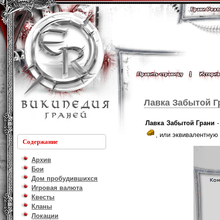
Лавка Забытой Г
Лавка Забытой Грани
-
, или эквивалентную
Содержание
Архив
Бои
Дом пробудившихся
Игровая валюта
Квесты
Кланы
Локации