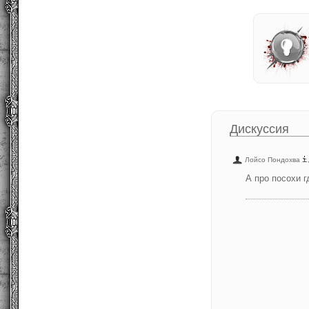
Дискуссия
Лойсо Пондохва
А про посохи г