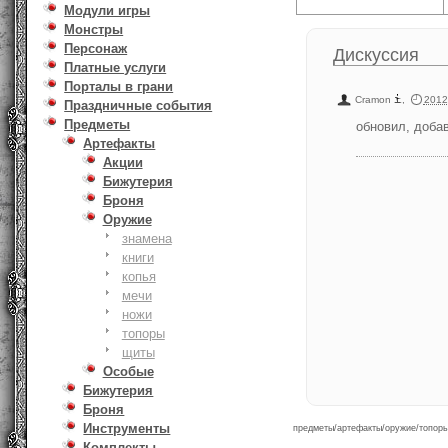
Модули игры
Монстры
Персонаж
Дискуссия
Платные услуги
Порталы в грани
Cramon
,
2012
Праздничные события
Предметы
обновил, доба
Артефакты
Акции
Бижутерия
Броня
Оружие
знамена
книги
копья
мечи
ножи
топоры
щиты
Особые
Бижутерия
Броня
Инструменты
предметы/артефакты/оружие/топоры.
Комплекты