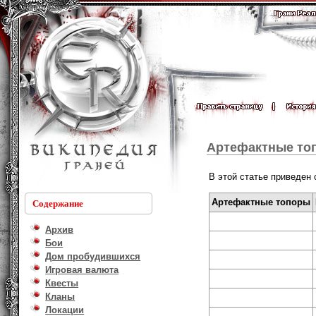
Артефактные то
В этой статье приведен 
Артефактные топоры
Содержание
Архив
Бои
Дом пробудившихся
Игровая валюта
Квесты
Кланы
Локации