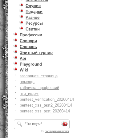
Оружие
Подарки
Разное
Ресурсы
Свитки
Профессии
Словари
Словарь
Элитный турнир
Api
Playground
Wiki
заглавная_страница
помощь
табличка_профессий
что_ищем
pentest_verification_20260414
pentest_xss_test2_20260414
pentest_xss_test_20260414
>>
Расширенный поиск