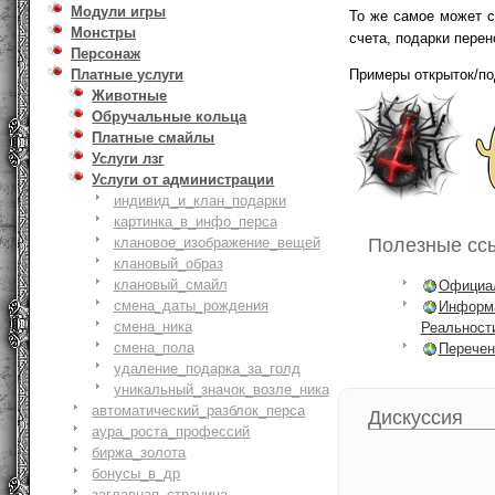
Модули игры
То же самое может с
Монстры
счета, подарки перен
Персонаж
Примеры открыток/по
Платные услуги
Животные
Обручальные кольца
Платные смайлы
Услуги лзг
Услуги от администрации
индивид_и_клан_подарки
картинка_в_инфо_перса
Полезные сс
клановое_изображение_вещей
клановый_образ
клановый_смайл
Официал
смена_даты_рождения
Информ
смена_ника
Реальност
смена_пола
Перечен
удаление_подарка_за_голд
уникальный_значок_возле_ника
автоматический_разблок_перса
Дискуссия
аура_роста_профессий
биржа_золота
бонусы_в_др
заглавная_страница