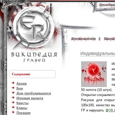
Индивидуальны
И
и
Содержание
п
М
Архив
п
Бои
50 золота (10 штук).
Дом пробудившихся
Открытки сохраняютс
Игровая валюта
Рисунок для открыт
Квесты
100х100, качество в
Кланы
ГР и нарушать
УК 
Локации