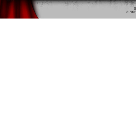
Б
© 200