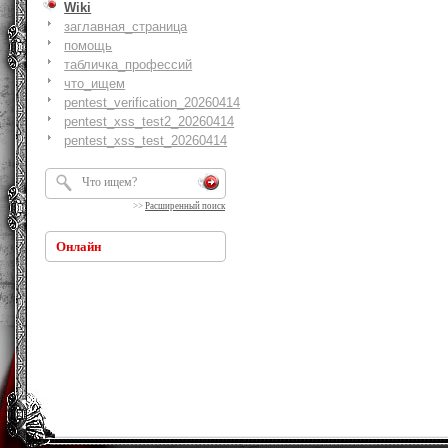
Wiki
заглавная_страница
помощь
табличка_профессий
что_ищем
pentest_verification_20260414
pentest_xss_test2_20260414
pentest_xss_test_20260414
>>
Расширенный поиск
Онлайн