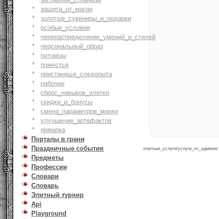
защита_от_магии
золотые_сувениры_и_подарки
особые_условия
перераспределение_умений_и_стилей
персональный_образ
питомцы
поместья
пристанище_следопыта
рабочие
сброс_навыков_элитки
скидки_и_бонусы
смена_параметров_мирки
улучшение_артефактов
ярмарка
Порталы в грани
Праздничные события
платные_услуги/услуги_от_админист
Предметы
Профессии
Словари
Словарь
Элитный турнир
Api
Playground