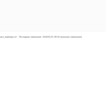
го_вампира.txt · Последние изменения: 2016/01/31 09:43 (внешнее изменение)