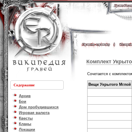
Комплект Укрыто
Сочетается с комплект
Вещи Укрытого Мглой
Содержание
Архив
Бои
Дом пробудившихся
Игровая валюта
Квесты
Кланы
Локации