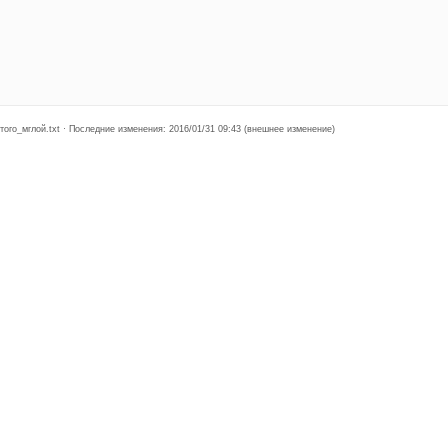
ого_мглой.txt · Последние изменения: 2016/01/31 09:43 (внешнее изменение)