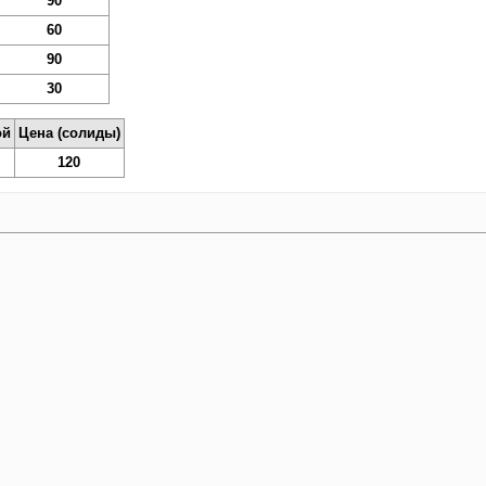
90
60
90
30
ой
Цена (солиды)
120