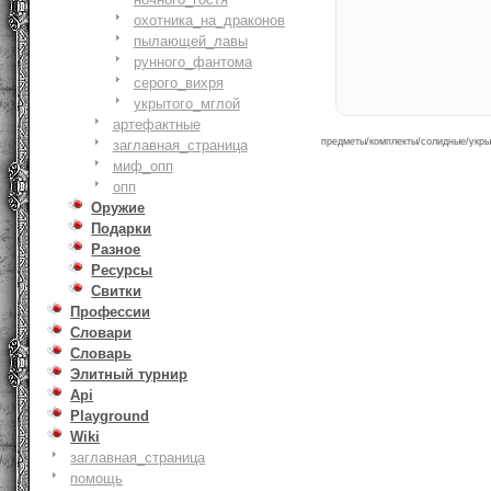
охотника_на_драконов
пылающей_лавы
рунного_фантома
серого_вихря
укрытого_мглой
артефактные
предметы/комплекты/солидные/укрыт
заглавная_страница
миф_опп
опп
Оружие
Подарки
Разное
Ресурсы
Свитки
Профессии
Словари
Словарь
Элитный турнир
Api
Playground
Wiki
заглавная_страница
помощь