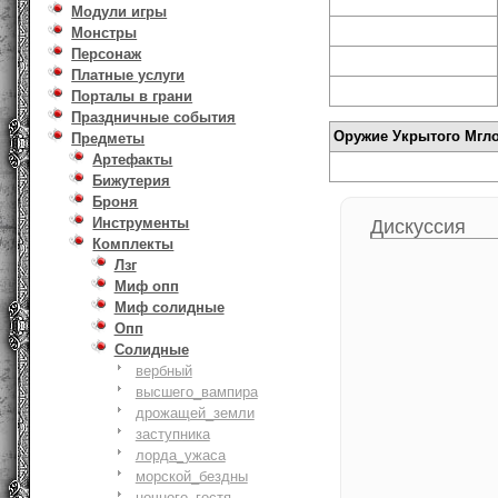
Модули игры
Монстры
Персонаж
Платные услуги
Порталы в грани
Праздничные события
Оружие Укрытого Мгл
Предметы
Артефакты
Бижутерия
Броня
Инструменты
Дискуссия
Комплекты
Лзг
Миф опп
Миф солидные
Опп
Солидные
вербный
высшего_вампира
дрожащей_земли
заступника
лорда_ужаса
морской_бездны
ночного_гостя