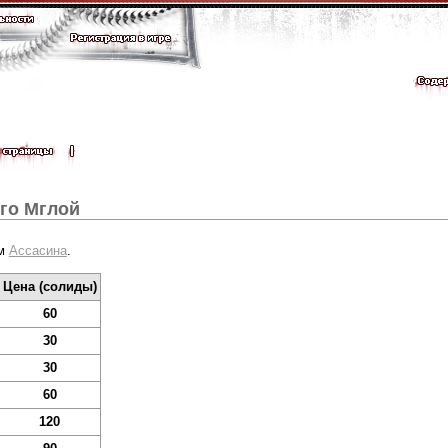
го Мглой
ом
Ассасина
.
Цена (солиды)
60
30
30
60
120