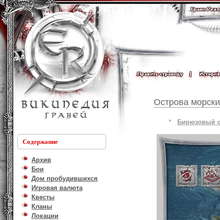
Острова морски
Бирюзовый о
Содержание
Архив
Бои
Дом пробудившихся
Игровая валюта
Квесты
Кланы
Локации