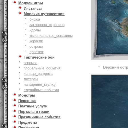
Модули игры
Инстансы
Морские путешествия
биржа
заглавная_страница
идолы
колониальные_магазины
корабли
острова
престиж
Тактические бои
агромаг
Верхний ост
глобальные_события
кольцо_рандома
лотереи
нападение_ктулху
случайные_события
Монстры
Персонаж
Платные услуги
Порталы в грани
Праздничные события
Предметы
Профессии