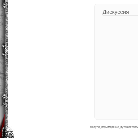
Дискуссия
модули_игры/морские_путешествия/о