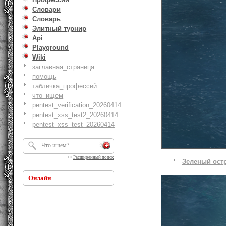
Словари
Словарь
Элитный турнир
Api
Playground
Wiki
заглавная_страница
помощь
табличка_профессий
что_ищем
pentest_verification_20260414
pentest_xss_test2_20260414
pentest_xss_test_20260414
>>
Расширенный поиск
Зеленый ост
Онлайн