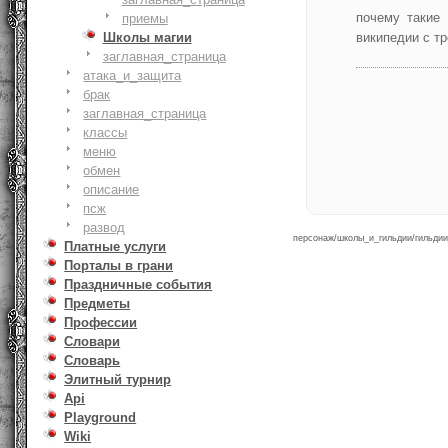
почему такие 
приемы
Школы магии
википедии с т
заглавная_страница
атака_и_защита
брак
заглавная_страница
классы
меню
обмен
описание
псж
развод
персонаж/школы_и_гильдии/гильдии_
Платные услуги
Порталы в грани
Праздничные события
Предметы
Профессии
Словари
Словарь
Элитный турнир
Api
Playground
Wiki