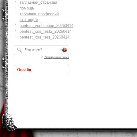
заглавная_страница
помощь
табличка_профессий
что_ищем
pentest_verification_20260414
pentest_xss_test2_20260414
pentest_xss_test_20260414
>>
Расширенный поиск
Онлайн