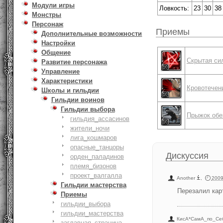
Модули игры
Ловкость:
23
30
38
Монстры
Персонаж
Приемы
Дополнительные возможности
Настройки
Общение
Скрытая си
Развитие персонажа
Управление
Характеристики
Кровотечен
Школы и гильдии
Гильдии воинов
Гильдии выбора
Прыжок обе
гильдия_ассасинов
жители_ночи
лига_кошмаров
опасные_танцоры
Дискуссия
орден_паладинов
племя_бизонов
проект_валгалла
Another
,
2009
Гильдии мастерства
Перезалил кар
Приемы
гильдии_выбора
гильдии_мастерства
КисА*СамА_по_Се
заглавная_страница