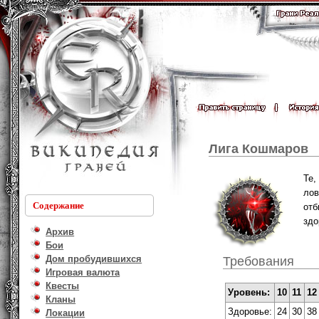
Лига Кошмаров
Те,
ло
Содержание
от
здо
Архив
Бои
Дом пробудившихся
Требования
Игровая валюта
Квесты
Уровень:
10
11
12
Кланы
Здоровье:
24
30
38
Локации