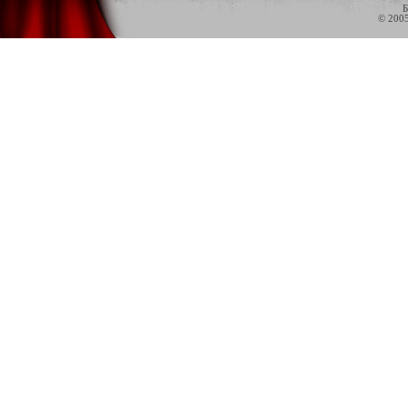
Б
© 200