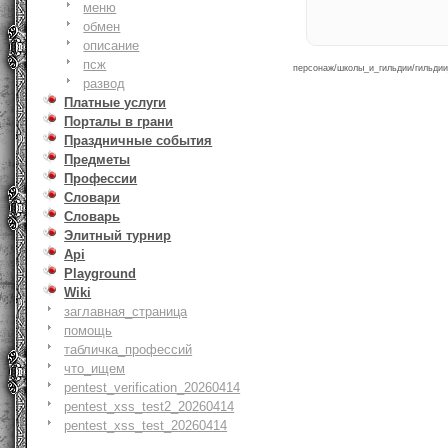
меню
обмен
описание
псж
персонаж/школы_и_гильдии/гильдии_
развод
Платные услуги
Порталы в грани
Праздничные события
Предметы
Профессии
Словари
Словарь
Элитный турнир
Api
Playground
Wiki
заглавная_страница
помощь
табличка_профессий
что_ищем
pentest_verification_20260414
pentest_xss_test2_20260414
pentest_xss_test_20260414