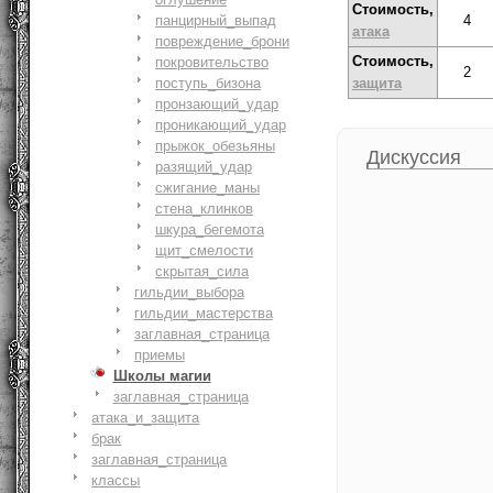
Стоимость,
панцирный_выпад
4
атака
повреждение_брони
Стоимость,
покровительство
2
поступь_бизона
защита
пронзающий_удар
проникающий_удар
прыжок_обезьяны
Дискуссия
разящий_удар
сжигание_маны
стена_клинков
шкура_бегемота
щит_смелости
cкрытая_сила
гильдии_выбора
гильдии_мастерства
заглавная_страница
приемы
Школы магии
заглавная_страница
атака_и_защита
брак
заглавная_страница
классы