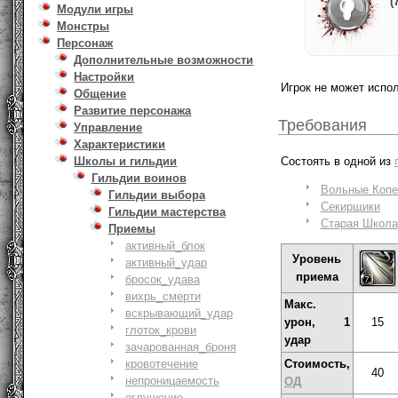
(
Модули игры
Монстры
Персонаж
Дополнительные возможности
Настройки
Игрок не может испо
Общение
Развитие персонажа
Требования
Управление
Характеристики
Состоять в одной из
Школы и гильдии
Гильдии воинов
Вольные Коп
Гильдии выбора
Секирщики
Гильдии мастерства
Старая Школа
Приемы
активный_блок
Уровень
активный_удар
приема
бросок_удава
вихрь_смерти
Макс.
вскрывающий_удар
урон, 1
15
глоток_крови
удар
зачарованная_броня
кровотечение
Стоимость,
40
непроницаемость
ОД
оглушение