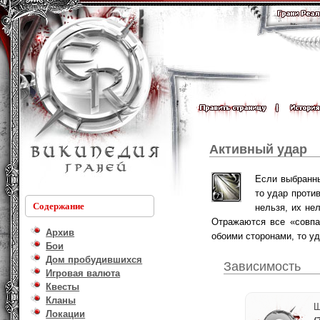
Активный удар
Если выбранны
то удар проти
Содержание
нельзя, их не
Отражаются все «совпа
Архив
обоими сторонами, то у
Бои
Дом пробудившихся
Зависимость
Игровая валюта
Квесты
Кланы
Ш
Локации