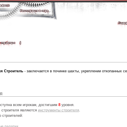
я Строитель
- заключается в починке шахты, укреплении откопанных се
я
ступна всем игрокам, достигшим
8
уровня.
 строителя являются
инструменты строителя
.
 строителей:
ые палатки