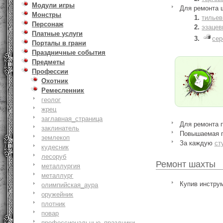
Модули игры
Для ремонта 
Монстры
тильев
Персонаж
эзацев
Платные услуги
сер
Порталы в грани
Праздничные события
Предметы
Профессии
Охотник
Ремесленник
геолог
жрец
заглавная_страница
Для ремонта 
заклинатель
Повышаемая пр
землекоп
За каждую
ст
кудесник
лесоруб
Ремонт шахты
металлургия
металлург
Купив инструм
олимпийская_аура
оружейник
плотник
повар
профессиональные_праздники