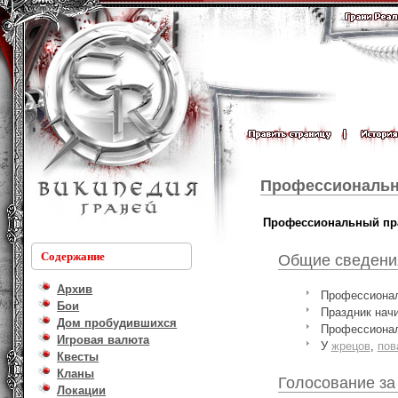
Профессиональн
Профессиональный пр
Содержание
Общие сведени
Архив
Профессиональ
Бои
Праздник начи
Дом пробудившихся
Профессионал
Игровая валюта
У
жрецов
,
пов
Квесты
Кланы
Голосование за
Локации