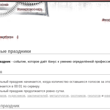
ые праздники
аздник
- событие, которое даёт бонус к умению определённой професси
я
ный праздник начинается, когда количество оставшихся голосов за это
нается в 00:01 по серверу.
ьный праздник продолжается ровно сутки.
аров
,
кудесников
,
заклинателей
,
металлургов
,
охотников
,
геологов
и
юве
 праздник