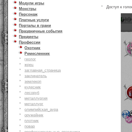
Модули игры
Доступ к гол
Монстры
Персонаж
Платные услуги
Порталы в грани
Праздничные события
Предметы
Профессии
Охотник
Ремесленник
геолог
жрец
заглавная_страница
заклинатель
землекоп
кудесник
лесоруб
металлургия
металлург
олимпийская_аура
оружейник
плотник
повар
профессиональные_праздники