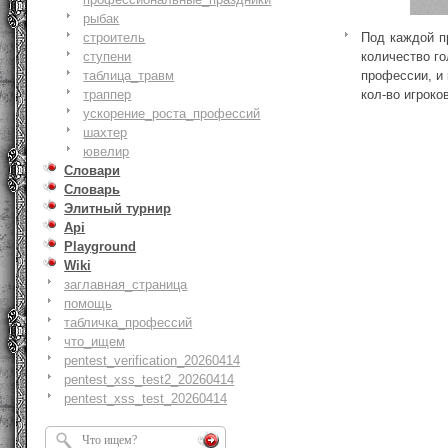
рыбак
строитель
Под каждой п
ступени
количество го
таблица_травм
профессии, и 
траппер
кол-во игроков
ускорение_роста_профессий
шахтер
ювелир
Словари
Словарь
Элитный турнир
Api
Playground
Wiki
заглавная_страница
помощь
табличка_профессий
что_ищем
pentest_verification_20260414
pentest_xss_test2_20260414
pentest_xss_test_20260414