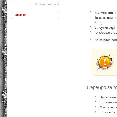
>>
Расширенный поиск
Количество н
Онлайн
То есть при п
и т.д.
За сутки один
Голосовать м
За каждое го
Серебро за г
Начальная 
Количество
Максимальн
Если хоть 