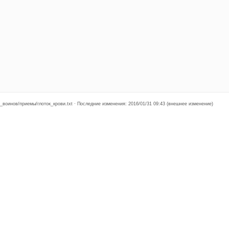
воинов/приемы/глоток_крови.txt · Последние изменения: 2016/01/31 09:43 (внешнее изменение)