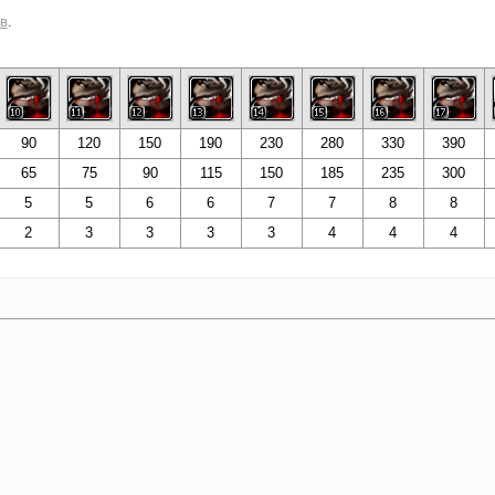
в
.
90
120
150
190
230
280
330
390
65
75
90
115
150
185
235
300
5
5
6
6
7
7
8
8
2
3
3
3
3
4
4
4