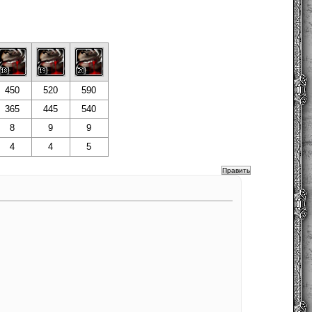
450
520
590
365
445
540
8
9
9
4
4
5