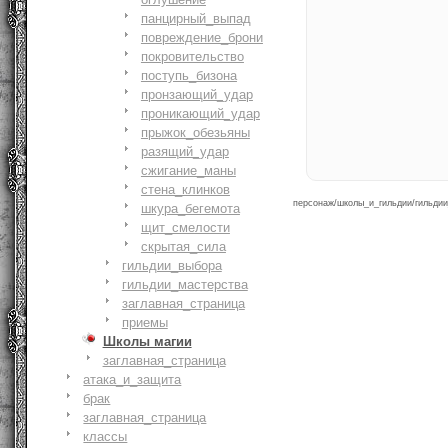
панцирный_выпад
повреждение_брони
покровительство
поступь_бизона
пронзающий_удар
проникающий_удар
прыжок_обезьяны
разящий_удар
сжигание_маны
стена_клинков
персонаж/школы_и_гильдии/гильдии_
шкура_бегемота
щит_смелости
cкрытая_сила
гильдии_выбора
гильдии_мастерства
заглавная_страница
приемы
Школы магии
заглавная_страница
атака_и_защита
брак
заглавная_страница
классы