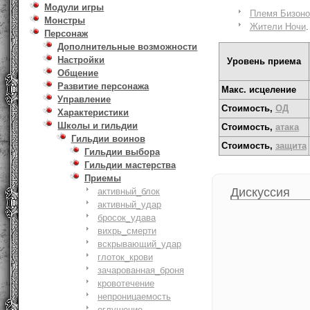
Модули игры
Племя Бизоно
Монстры
Жители Ночи
.
Персонаж
Дополнительные возможности
Настройки
Уровень приема
Общение
Развитие персонажа
Макс. исцеление
Управление
Стоимость,
ОД
Характеристики
Школы и гильдии
Стоимость,
атака
Гильдии воинов
Стоимость,
защита
Гильдии выбора
Гильдии мастерства
Приемы
Дискуссия
активный_блок
активный_удар
бросок_удава
вихрь_смерти
вскрывающий_удар
глоток_крови
зачарованная_броня
кровотечение
непроницаемость
оглушение