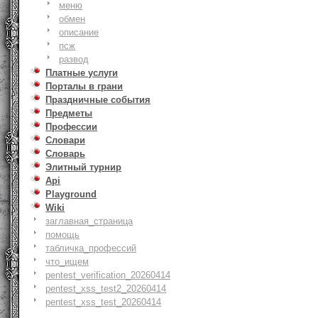
меню
обмен
описание
псж
развод
Платные услуги
Порталы в грани
Праздничные события
Предметы
Профессии
Словари
Словарь
Элитный турнир
Api
Playground
Wiki
заглавная_страница
помощь
табличка_профессий
что_ищем
pentest_verification_20260414
pentest_xss_test2_20260414
pentest_xss_test_20260414