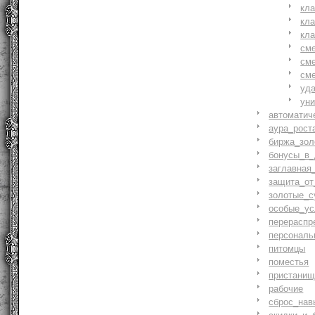
кл
кл
кл
см
см
см
уд
ун
автоматич
аура_рост
биржа_зол
бонусы_в_
заглавная
защита_от
золотые_с
особые_ус
перераспр
персональ
питомцы
поместья
пристани
рабочие
сброс_нав