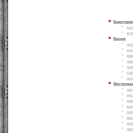
Бижутери
ко
ку
Броня
до
кол
на
пер
по
сап
шл
Инструме
заг
ин
кир
кир
ло
мо
но
пи