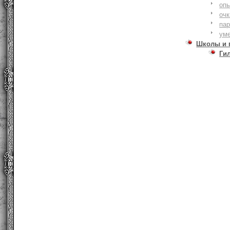
оп
очк
па
ум
Школы и 
Ги