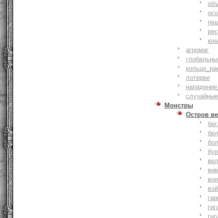
объ
осо
пе
ре
юн
агромаг
глобальны
кольцо_ра
лотереи
нападение
случайные
Монстры
Остров ве
бе
бе
бо
бу
ве
ви
во
вэ
гар
гиг
гно