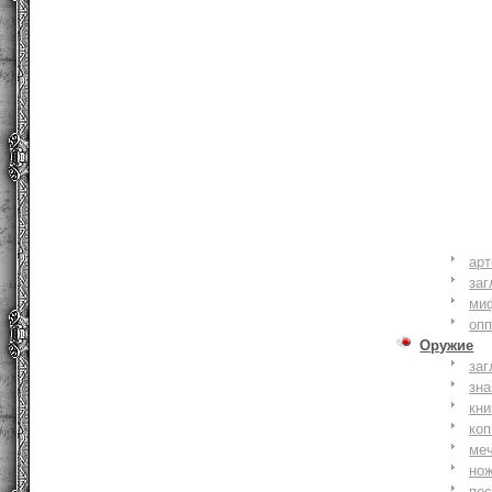
ар
заг
ми
оп
Оружие
заг
зн
кни
коп
ме
но
по