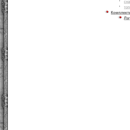
сна
то
Комплект
Лзг