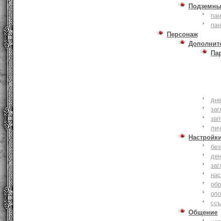
Подземны
пан
пан
Персонаж
Дополнит
Па
дне
заг
зап
ли
Настройк
без
де
заг
нас
обр
оп
сс
Общение