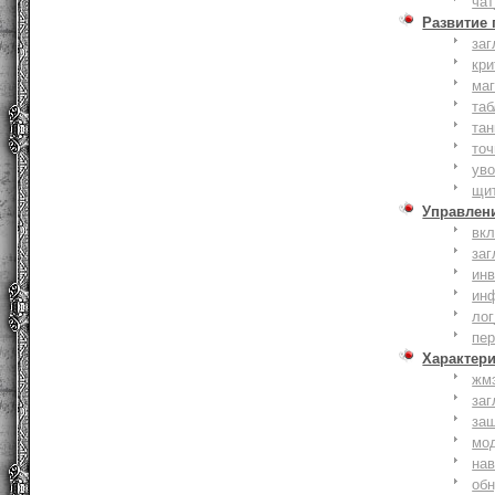
чат
Развитие
заг
кри
ма
таб
тан
точ
уво
щи
Управлен
вк
заг
инв
ин
лог
пе
Характер
жм
заг
за
мо
на
об