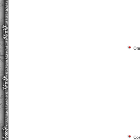
Оп
Со