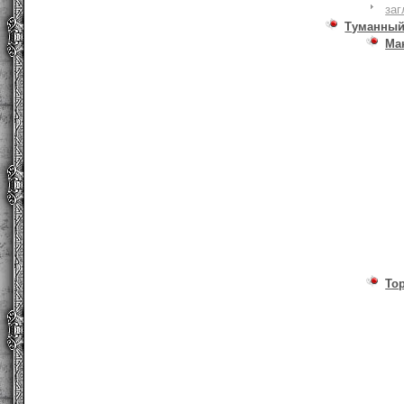
заг
Туманный
Ма
То