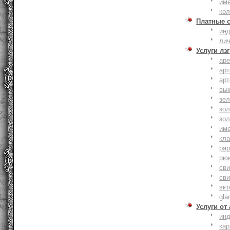
им
ко
Платные 
ин
ли
Услуги лзг
ар
ар
ар
вы
зе
зол
зо
им
кла
ра
рю
сви
сви
эк
gla
Услуги от
ин
ка