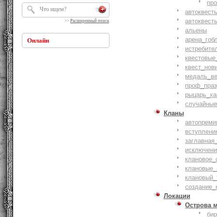
пр
автоквест
автоквест
>>
Расширенный поиск
альены
арена_гоб
Онлайн
истребите
квестовые
квест_нов
медаль_ве
проф_праз
рыцарь_ха
случайные
Кланы
автопреми
вступлени
заглавная
исключени
клановое_
клановые_
клановый_
создание_
Локации
Острова 
би