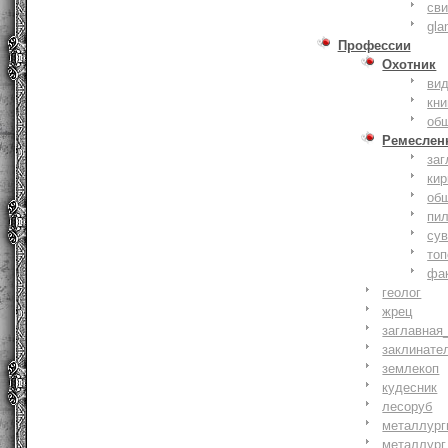
сви
gla
Профессии
Охотник
ви
кни
об
Ремеслен
заг
кир
об
пи
су
то
фа
геолог
жрец
заглавная
заклинате
землекоп
кудесник
лесоруб
металлург
металлург