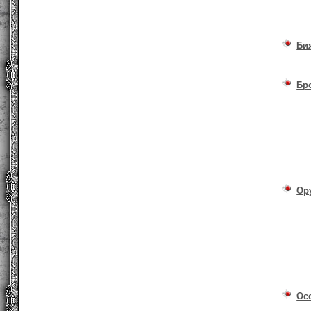
Би
Бр
Ор
Ос