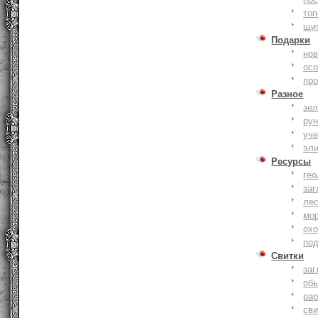
то
щи
Подарки
нов
ос
пр
Разное
зе
ру
уче
эл
Ресурсы
гео
заг
ле
мо
охо
по
Свитки
заг
об
ра
сви