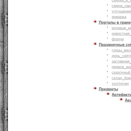
скидки_и_
смена_пар
улучшение
ярмарка
Порталы в грани
игровые_р
новостная
форум
Праздничные со
гонцы_вес
день_свят
заглавная
первое_ма
сказочный
склад_бое
хэллоуин
Предметы
Артефакт
Ак