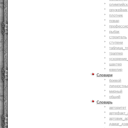
олимпийск
оружейник
плотник
повар
профессио
рыбак
строитель
ступени
таблица_т
траппер
ускорение
шахтер
ювелир
Словари
боевой
личностны
мирный
общий
Словарь
авторитет
артефакт_
артовик_а
дамаг_дэ