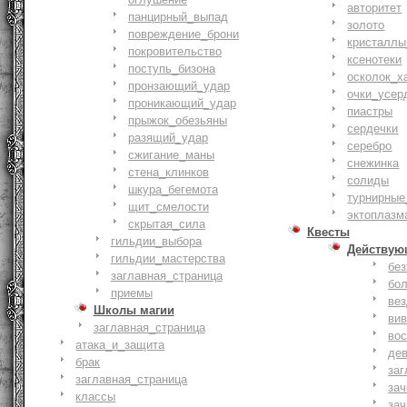
авторитет
панцирный_выпад
золото
повреждение_брони
кристаллы
покровительство
ксенотеки
поступь_бизона
осколок_х
пронзающий_удар
очки_усер
проникающий_удар
пиастры
прыжок_обезьяны
сердечки
разящий_удар
серебро
сжигание_маны
снежинка
стена_клинков
солиды
шкура_бегемота
турнирные
щит_смелости
эктоплазм
cкрытая_сила
Квесты
гильдии_выбора
Действую
гильдии_мастерства
бе
заглавная_страница
бо
приемы
ве
Школы магии
ви
заглавная_страница
вос
атака_и_защита
де
брак
заг
заглавная_страница
за
классы
зач