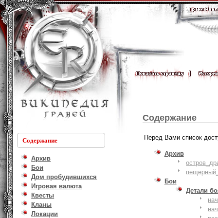
Содержание
Перед Вами список дост
Содержание
Архив
Архив
остров_др
Бои
пещерный_
Дом пробудившихся
Бои
Игровая валюта
Детали б
Квесты
на
Кланы
на
Локации