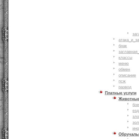
заг
атака_и_з
брак
заглавная
классы
меню
обмен
описание
псж
развод
Платные услуги
Животны
бое
ез
зло
зо
ин
Обручаль