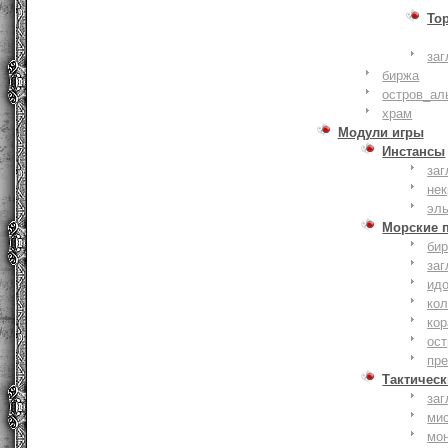
То
заг
биржа
остров_ал
храм
Модули игры
Инстансы
заг
не
эл
Морские 
би
заг
ид
ко
кор
ост
пр
Тактическ
заг
ми
мо