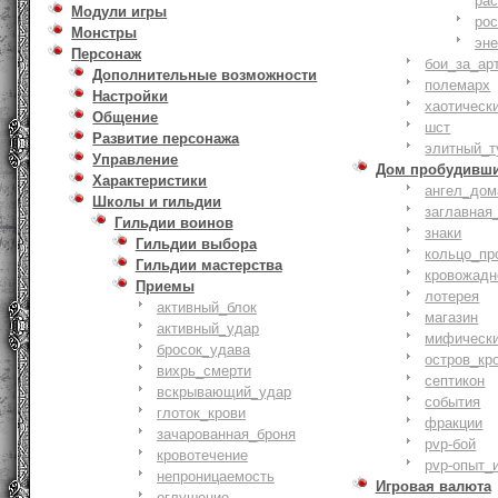
ра
Модули игры
ро
Монстры
эн
Персонаж
бои_за_ар
Дополнительные возможности
полемарх
Настройки
хаотическ
Общение
шст
Развитие персонажа
элитный_т
Управление
Дом пробудивш
Характеристики
ангел_дом
Школы и гильдии
заглавная
Гильдии воинов
знаки
Гильдии выбора
кольцо_пр
Гильдии мастерства
кровожадн
Приемы
лотерея
активный_блок
магазин
активный_удар
мифическ
бросок_удава
остров_кр
вихрь_смерти
септикон
вскрывающий_удар
события
глоток_крови
фракции
зачарованная_броня
pvp-бой
кровотечение
pvp-опыт_
непроницаемость
Игровая валюта
оглушение