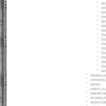
fur
gs
gs
mg
pe
saw
sh
sho
sh
sho
sh
sh
sh
sh
sh
tav
аукцион_р
групповой
законы
знаете_ли
знакомств
история_г
недопусти