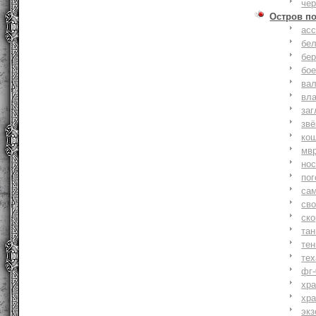
че
Остров п
ас
бе
бер
бо
ва
вл
заг
зв
ко
мв
но
по
са
св
ск
та
тен
тех
фг-
хр
хр
экз