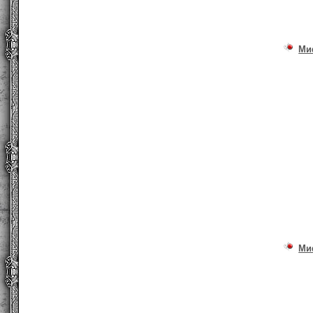
Ми
Ми