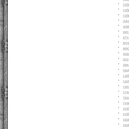
гоб
гоб
гоб
джа
зо
ки
кту
му
мя
но
огр
орк
па
саб
са
ске
су
тр
ту
хоб
хоб
хр
хр