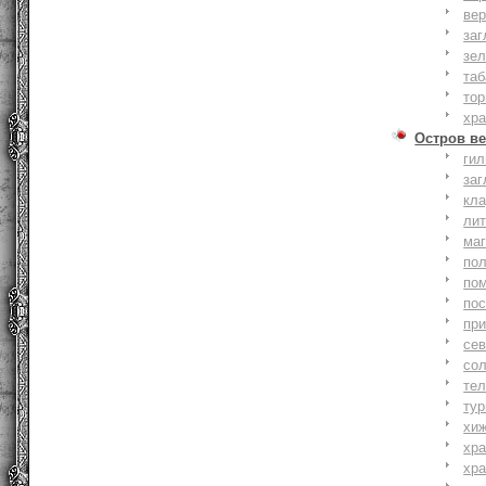
вер
заг
зе
та
тор
хр
Остров ве
ги
заг
кл
ли
ма
по
по
по
пр
се
со
тел
тур
хи
хр
хр