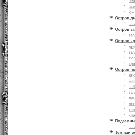
це
ша
юж
Остров д
заг
Остров з
заг
Остров к
дру
заг
тю
хр
Остров п
дис
жи
за
заг
лаб
ле
тел
хр
Подземны
заг
Темный о