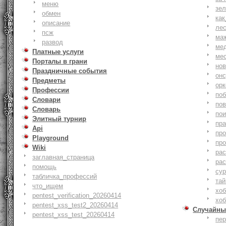
меню
зе
обмен
как
описание
ле
псж
ма
развод
ме
Платные услуги
ме
Порталы в грани
но
Праздничные события
онс
Предметы
ор
Профессии
по
Словари
по
Словарь
по
Элитный турнир
пр
Api
пр
Playground
пр
Wiki
ра
заглавная_страница
ра
помощь
су
табличка_профессий
тай
что_ищем
хоб
pentest_verification_20260414
хоб
pentest_xss_test2_20260414
Случайны
pentest_xss_test_20260414
пе