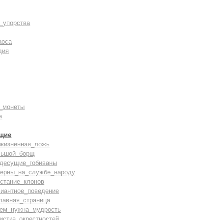
_упорства
аоса
дия
_монеты
а
щие
зжизненная_ложь
льшой_борщ
здесущие_гобиваны
верны_на_службе_народу
стание_клонов
виантное_поведение
лавная_страница
чем_нужна_мудрость
истка_окрестностей