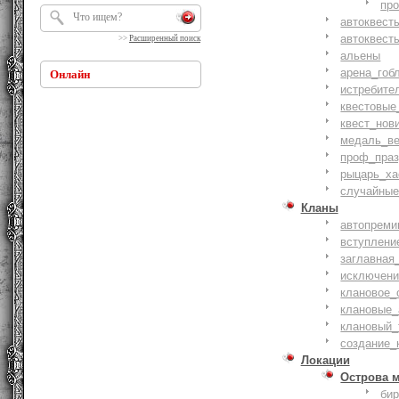
пр
автоквест
автоквест
>>
Расширенный поиск
альены
арена_гоб
Онлайн
истребите
квестовые
квест_нов
медаль_ве
проф_праз
рыцарь_ха
случайные
Кланы
автопреми
вступлени
заглавная
исключени
клановое_
клановые_
клановый_
создание_
Локации
Острова 
би