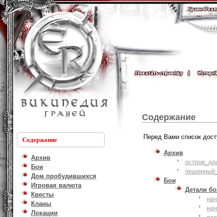
Содержание
Перед Вами список дост
Содержание
Архив
Архив
остров_др
Бои
пещерный_
Дом пробудившихся
Бои
Игровая валюта
Детали б
Квесты
на
Кланы
на
Локации