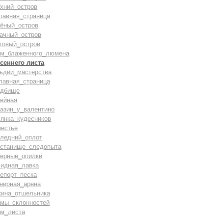
хний_остров
лавная_страница
лёный_остров
бачный_остров
говый_остров
ам_блаженного_люмена
сеннего листа
льдии_мастерства
лавная_страница
адбище
тейная
газин_у_валентино
лянка_кудесников
местье
следний_оплот
истанище_следопыта
верные_опилки
лидная_лавка
епорт_песка
нирная_арена
жина_отшельника
амы_склонностей
ам_листа