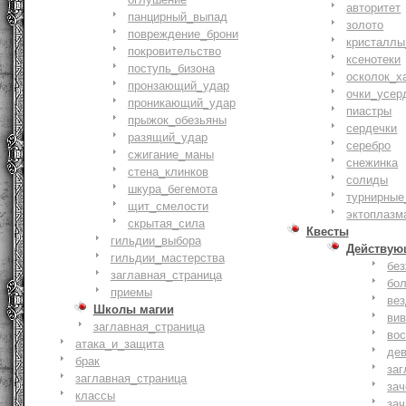
авторитет
панцирный_выпад
золото
повреждение_брони
кристаллы
покровительство
ксенотеки
поступь_бизона
осколок_х
пронзающий_удар
очки_усер
проникающий_удар
пиастры
прыжок_обезьяны
сердечки
разящий_удар
серебро
сжигание_маны
снежинка
стена_клинков
солиды
шкура_бегемота
турнирные
щит_смелости
эктоплазм
cкрытая_сила
Квесты
гильдии_выбора
Действую
гильдии_мастерства
бе
заглавная_страница
бо
приемы
ве
Школы магии
ви
заглавная_страница
вос
атака_и_защита
де
брак
заг
заглавная_страница
за
классы
зач