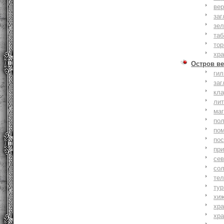
вер
заг
зе
та
тор
хр
Остров ве
ги
заг
кл
ли
ма
по
по
по
пр
се
со
тел
тур
хи
хр
хр