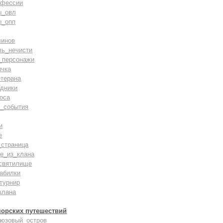
офессии
ы_овл
ы_опп
линов
ль_нечисти
_персонажи
ичка
терана
дники
оса
_события
и
е
_страница
е_из_клана
святилище
абилки
турнир
клана
морских путешествий
рюзовый_остров