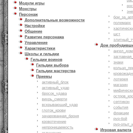
ра
Модули игры
ро
Монстры
эн
Персонаж
бои_за_ар
Дополнительные возможности
полемарх
Настройки
хаотическ
Общение
шст
Развитие персонажа
элитный_т
Управление
Дом пробудивш
Характеристики
ангел_дом
Школы и гильдии
заглавная
Гильдии воинов
знаки
Гильдии выбора
кольцо_пр
Гильдии мастерства
кровожадн
Приемы
лотерея
активный_блок
магазин
активный_удар
мифическ
бросок_удава
остров_кр
вихрь_смерти
септикон
вскрывающий_удар
события
глоток_крови
фракции
зачарованная_броня
pvp-бой
кровотечение
pvp-опыт_
непроницаемость
Игровая валюта
оглушение