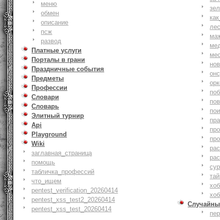
меню
зе
обмен
как
описание
ле
псж
ма
развод
ме
Платные услуги
ме
Порталы в грани
но
Праздничные события
онс
Предметы
ор
Профессии
по
Словари
по
Словарь
по
Элитный турнир
пр
Api
пр
Playground
пр
Wiki
ра
заглавная_страница
ра
помощь
су
табличка_профессий
тай
что_ищем
хоб
pentest_verification_20260414
хоб
pentest_xss_test2_20260414
Случайны
pentest_xss_test_20260414
пе