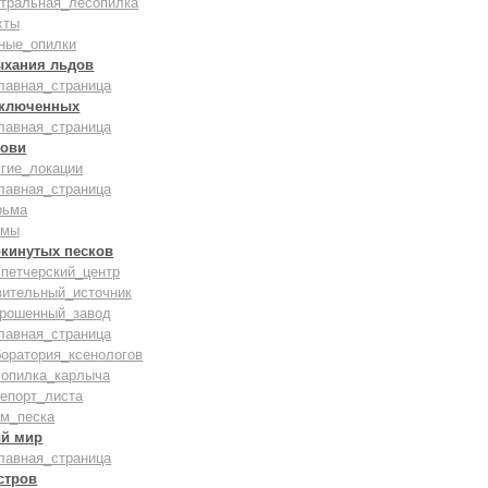
нтральная_лесопилка
хты
ные_опилки
ыхания льдов
лавная_страница
аключенных
лавная_страница
рови
гие_локации
лавная_страница
рьма
амы
окинутых песков
петчерский_центр
вительный_источник
брошенный_завод
лавная_страница
оратория_ксенологов
сопилка_карлыча
епорт_листа
ам_песка
й мир
лавная_страница
стров