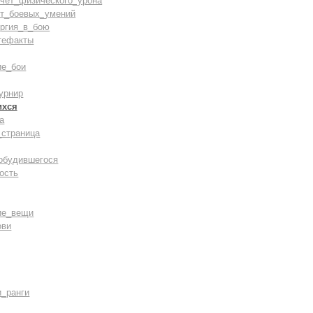
счёт_физического_урона
ст_боевых_умений
ергия_в_бою
тефакты
ие_бои
урнир
ихся
а
_страница
обудившегося
ость
ие_вещи
ови
и_ранги