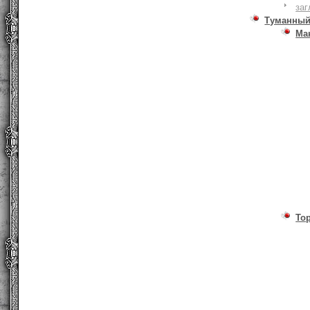
заг
Туманный
Ма
То