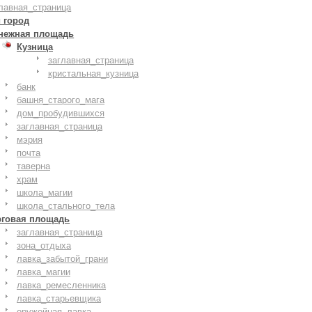
лавная_страница
 город
нежная площадь
Кузница
заглавная_страница
кристальная_кузница
банк
башня_старого_мага
дом_пробудившихся
заглавная_страница
мэрия
почта
таверна
храм
школа_магии
школа_стального_тела
рговая площадь
заглавная_страница
зона_отдыха
лавка_забытой_грани
лавка_магии
лавка_ремесленника
лавка_старьевщика
оружейная_лавка