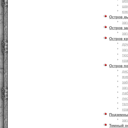
це
ша
юж
Остров д
заг
Остров з
заг
Остров к
дру
заг
тю
хр
Остров п
дис
жи
за
заг
лаб
ле
тел
хр
Подземны
заг
Темный о