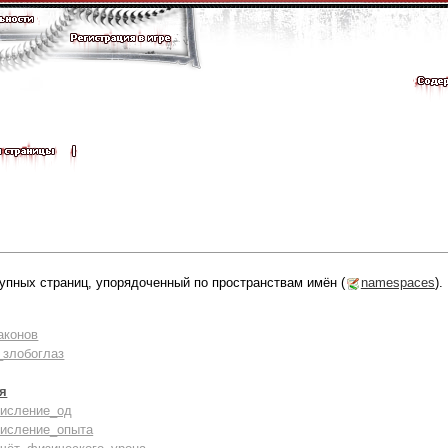
упных страниц, упорядоченный по пространствам имён (
namespaces
).
аконов
злобоглаз
оя
числение_од
числение_опыта