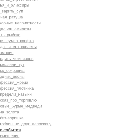
лья_и_эликсиры
_варить_суп
сная_ратуша
жорные_неприятности
дальон_амилазы
сть_рыбака
вая_сумка_крофта
даг_и_его_скелеты
комания
бедить_чемпионов
вылазили_тут
иск_сокровищ
аздник_весны
офессия_жреца
офессия_плотника
спредели_навыки
ссказ_про_торговлю
ровые_бурые_медведи
на_золота
бит-воришка
гоблин_не_друг_лепрекону
е события
ремещение