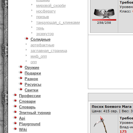
мировой_скорби
носферату
призыв
танцующая_с_клинками
тень
экзекутор
Солидные
артефактные
заглавная_страница
миф_опп
опп
Оружие
Подарки
Разное
Ресурсы
Свитки
Профессии
Словари
Словарь
Элитный турнир
Api
Playground
Wiki