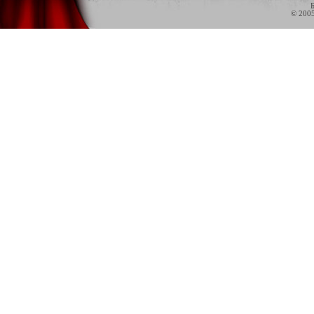
Б
© 200