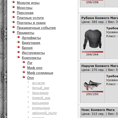
Модули игры
Монстры
Персонаж
Платные услуги
Порталы в грани
Праздничные события
Предметы
Артефакты
Бижутерия
Броня
Инструменты
Комплекты
Лзг
Миф опп
Миф солидные
Опп
ассасин
белый_маг
берсеркер
боевой_маг
валькирия
владычица
звёздной_пыли
кошмар