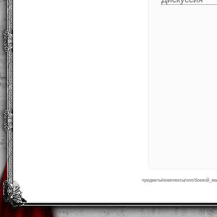
предметы/комплекты/опп/боевой_маг