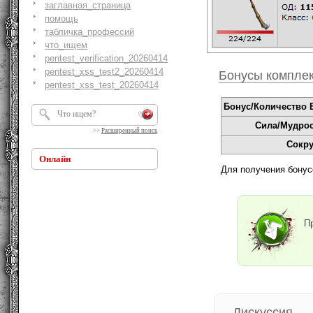
заглавная_страница
помощь
табличка_профессий
что_ищем
pentest_verification_20260414
pentest_xss_test2_20260414
Бонусы компле
pentest_xss_test_20260414
Бонус/Количество В
Сила/Мудрос
>>
Расширенный поиск
Сокр
Онлайн
Для получения бонус
П
Дискуссия