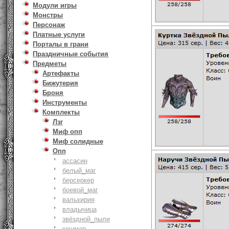
Модули игры
Монстры
Персонаж
Платные услуги
Порталы в грани
Праздничные события
Предметы
Артефакты
Бижутерия
Броня
Инструменты
Комплекты
Лзг
Миф опп
Миф солидные
Опп
ассасин
белый_маг
берсеркер
боевой_маг
валькирия
владычица
звёздной_пыли
кошмар