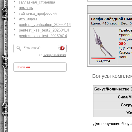
заглавная_страница
помощь
табличка_профессий
что_ищем
pentest_verification_20260414
pentest_xss_test2_20260414
pentest_xss_test_20260414
>>
Расширенный поиск
Онлайн
Бонусы компле
Бонус/Количество В
Сила/М
Сокр
Жи
Для получения бонус