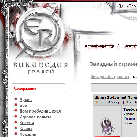
Звёздный стран
Звёздный странник
- м
Содержание
Архив
Бои
Дом пробудившихся
Игровая валюта
Квесты
Кланы
Локации