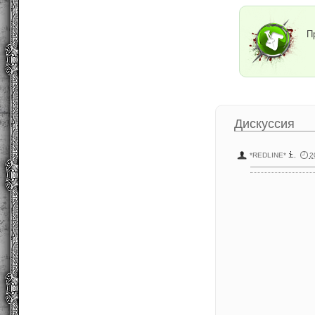
П
Дискуссия
*REDLINE*
,
2