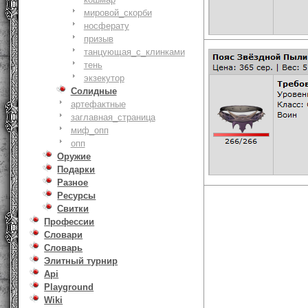
мировой_скорби
носферату
призыв
танцующая_с_клинками
тень
экзекутор
Солидные
артефактные
заглавная_страница
миф_опп
опп
Оружие
Подарки
Разное
Ресурсы
Свитки
Профессии
Словари
Словарь
Элитный турнир
Api
Playground
Wiki