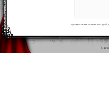
предметы/комплекты/опп/звёздной_п
Б
© 200