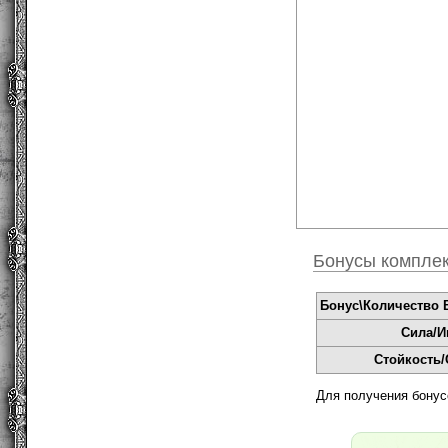
Бонусы компле
Бонус\Количество В
Сила/И
Стойкость
Для получения бонус