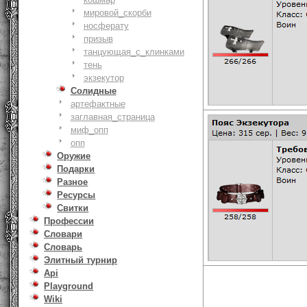
мировой_скорби
носферату
призыв
танцующая_с_клинками
тень
экзекутор
Солидные
артефактные
заглавная_страница
миф_опп
опп
Оружие
Подарки
Разное
Ресурсы
Свитки
Профессии
Словари
Словарь
Элитный турнир
Api
Playground
Wiki