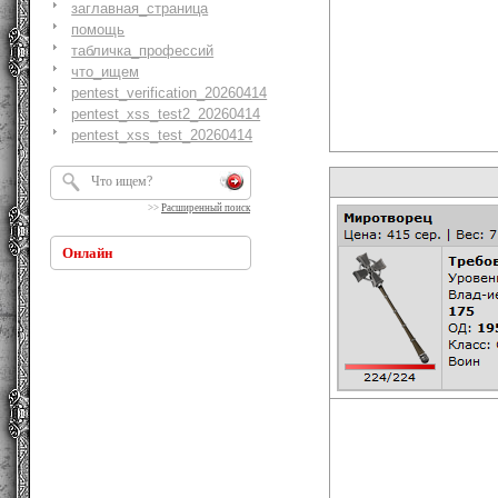
заглавная_страница
помощь
табличка_профессий
что_ищем
pentest_verification_20260414
pentest_xss_test2_20260414
pentest_xss_test_20260414
>>
Расширенный поиск
Онлайн