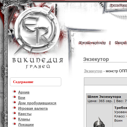
Экзекутор
Экзекутор
- монстр ОПП
Содержание
Архив
Бои
Дом пробудившихся
Игровая валюта
Квесты
Кланы
Локации