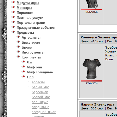
Модули игры
Монстры
Персонаж
Платные услуги
Порталы в грани
Праздничные события
Предметы
Артефакты
Бижутерия
Броня
Инструменты
Комплекты
Лзг
Миф опп
Миф солидные
Опп
ассасин
белый_маг
берсеркер
боевой_маг
валькирия
владычица
звёздной_пыли
кошмар