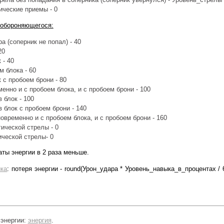
ические приемы - 0
 обороняющегося:
а (соперник не попал) - 40
20
 - 40
м блока - 60
к с пробоем брони - 80
енно и с пробоем блока, и с пробоем брони - 100
в блок - 100
в блок с пробоем брони - 140
новременно и с пробоем блока, и с пробоем брони - 160
ической стрелы - 0
ической стрелы- 0
аты энергии в 2 раза меньше.
ка
: потеря энергии - round(Урон_удара * Уровень_навыка_в_процентах /
 энергии:
энергия
.