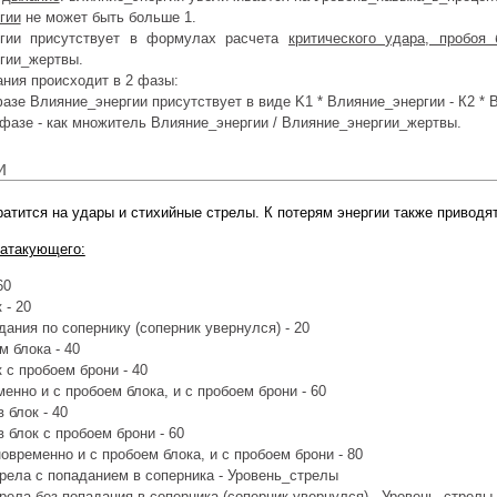
гии
не может быть больше 1.
ргии присутствует в формулах расчета
критического удара, пробоя 
гии_жертвы.
ния происходит в 2 фазы:
фазе Влияние_энергии присутствует в виде K1 * Влияние_энергии - К2 *
 фазе - как множитель Влияние_энергии / Влияние_энергии_жертвы.
и
ратится на удары и стихийные стрелы. К потерям энергии также приводя
 атакующего:
60
 - 20
дания по сопернику (соперник увернулся) - 20
м блока - 40
к с пробоем брони - 40
енно и с пробоем блока, и с пробоем брони - 60
в блок - 40
в блок с пробоем брони - 60
новременно и с пробоем блока, и с пробоем брони - 80
рела с попаданием в соперника - Уровень_стрелы
рела без попадания в соперника (соперник увернулся) - Уровень_стрелы