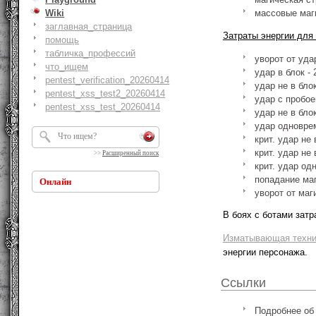
Wiki
массовые маг
заглавная_страница
Затраты энергии для
помощь
табличка_профессий
уворот от удар
что_ищем
удар в блок - 
pentest_verification_20260414
удар не в блок
pentest_xss_test2_20260414
удар с пробое
pentest_xss_test_20260414
удар не в бло
удар одноврем
крит. удар не 
крит. удар не 
>>
Расширенный поиск
крит. удар од
попадание маг
Онлайн
уворот от маг
В боях с ботами затр
Изматывающая техни
энергии персонажа.
Ссылки
Подробнее об