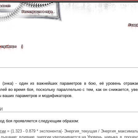
(энка) - один из важнейших параметров в бою, её уровень отража
елей во время боя, поскольку параллельно с тем, как он снижается, ув
 ваших параметров и модификаторов.
и
ход боя проявляется следующим образом:
гии
= (1.323 - 0.879 * экспонента(- Энергия_текущая / Энергия_максималь
 дыхание
: влияние_энергии увеличивается на Уровень_навыка_в_процент