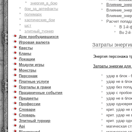
энергия_в_бою
Влияние_энер
бои_за_артефакты
Влияние_эне
полемарх
Влияние_энер
хаотические_бои
Расчет попада
шст
В 1-й 
элитный_турнир
Во 2-й
Дом пробудившихся
Игровая валюта
Затраты энерги
Квесты
Кланы
Энергия персонажа т
Локации
Модули игры
Затраты энергии для
Монстры
Персонаж
удар в блок - 
Платные услуги
удар не в блок
Порталы в грани
удар без попа
Праздничные события
удар с пробое
Предметы
удар не в бло
Профессии
удар одноврем
Словари
крит. удар не 
Словарь
крит. удар не 
Элитный турнир
крит. удар од
Api
магическая ст
Playground
магическая ст