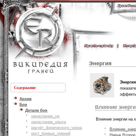
Энергия
Энергия
Содержание
показат
эффекты
Архив
Бои
Влияние энерги
Детали боя
начисление_од
Влияние энергии на 
начисление_опыта
расчёт_физического_урона
Влияние_энер
рост_боевых_умений
Навык
Второе