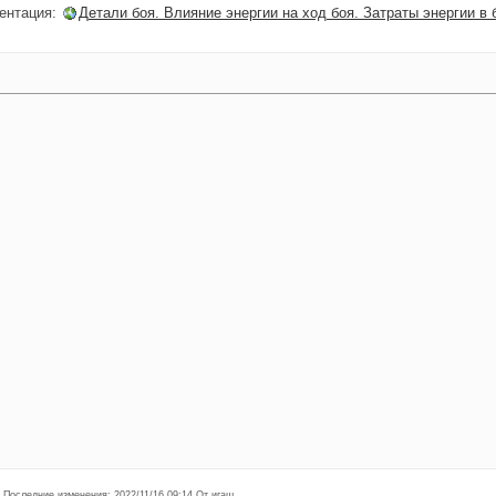
ентация:
Детали боя. Влияние энергии на ход боя. Затраты энергии в 
· Последние изменения: 2022/11/16 09:14 От игаш