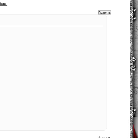
бою.
Наверх