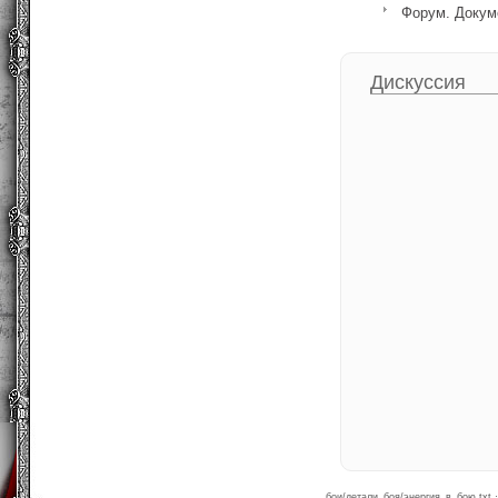
Форум. Докум
Дискуссия
бои/детали_боя/энергия_в_бою.txt 