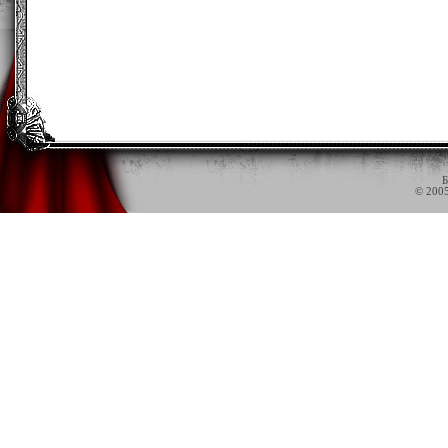
Б
© 200