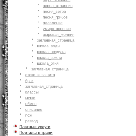
пепел_отчаяния
песня_ветра
песня_грибов
плавление
умиротворение
шаровая_молния
заглавная_страница
школа_воды
школа_воздуха
школа_земли
школа_огня
заглавная_страница
атака_и_защита
брак
заглавная_страница
классы
меню
обмен
описание
псж
развод
Платные услуги
Порталы в грани