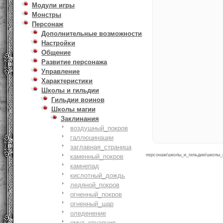
Модули игры
Монстры
Персонаж
Дополнительные возможности
Настройки
Общение
Развитие персонажа
Управление
Характеристики
Школы и гильдии
Гильдии воинов
Школы магии
Заклинания
воздушный_покров
галлюцинации
заглавная_страница
персонаж/школы_и_гильдии/школы_ма
каменный_покров
камнепад
кислотный_дождь
ледяной_покров
огненный_покров
огненный_шар
оледенение
омут_отчаяния