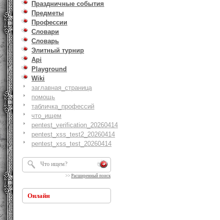
Праздничные события
Предметы
Профессии
Словари
Словарь
Элитный турнир
Api
Playground
Wiki
заглавная_страница
помощь
табличка_профессий
что_ищем
pentest_verification_20260414
pentest_xss_test2_20260414
pentest_xss_test_20260414
>>
Расширенный поиск
Онлайн