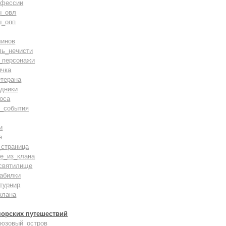
офессии
ы_овл
ы_опп
линов
ль_нечисти
_персонажи
ичка
терана
дники
оса
_события
и
е
_страница
е_из_клана
святилище
абилки
турнир
клана
морских путешествий
рюзовый_остров