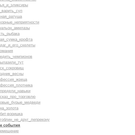
лья_и_эликсиры
_варить_суп
сная_ратуша
жорные_неприятности
дальон_амилазы
сть_рыбака
вая_сумка_крофта
даг_и_его_скелеты
комания
бедить_чемпионов
вылазили_тут
иск_сокровищ
аздник_весны
офессия_жреца
офессия_плотника
спредели_навыки
ссказ_про_торговлю
ровые_бурые_медведи
на_золота
бит-воришка
гоблин_не_друг_лепрекону
е события
ремещение