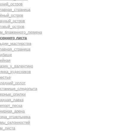
хний_остров
лавная_страница
лёный_остров
бачный_остров
говый_остров
ам_блаженного_люмена
сеннего листа
льдии_мастерства
лавная_страница
адбище
тейная
газин_у_валентино
лянка_кудесников
местье
следний_оплот
истанище_следопыта
верные_опилки
лидная_лавка
епорт_песка
нирная_арена
жина_отшельника
амы_склонностей
ам_листа