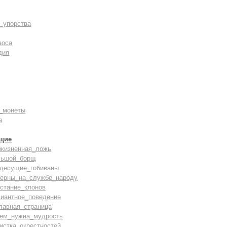
_упорства
аоса
дия
_монеты
а
щие
зжизненная_ложь
льшой_борщ
здесущие_гобиваны
верны_на_службе_народу
стание_клонов
виантное_поведение
лавная_страница
чем_нужна_мудрость
истка_окрестностей