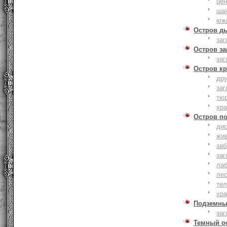
це
ша
юж
Остров д
заг
Остров з
заг
Остров к
дру
заг
тю
хр
Остров п
дис
жи
за
заг
лаб
ле
тел
хр
Подземны
заг
Темный о