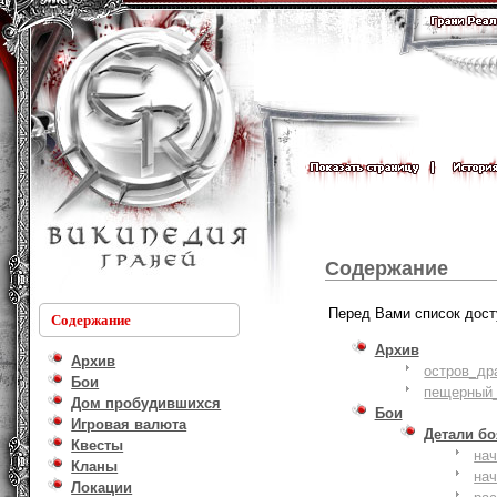
Содержание
Перед Вами список дост
Содержание
Архив
Архив
остров_др
Бои
пещерный_
Дом пробудившихся
Бои
Игровая валюта
Детали б
Квесты
на
Кланы
на
Локации