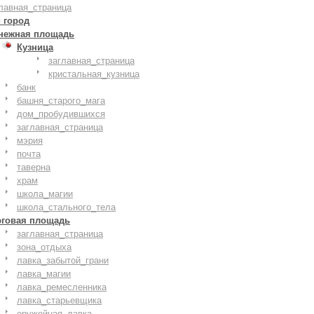
лавная_страница
 город
нежная площадь
Кузница
заглавная_страница
кристальная_кузница
банк
башня_старого_мага
дом_пробудившихся
заглавная_страница
мэрия
почта
таверна
храм
школа_магии
школа_стального_тела
рговая площадь
заглавная_страница
зона_отдыха
лавка_забытой_грани
лавка_магии
лавка_ремесленника
лавка_старьевщика
оружейная_лавка