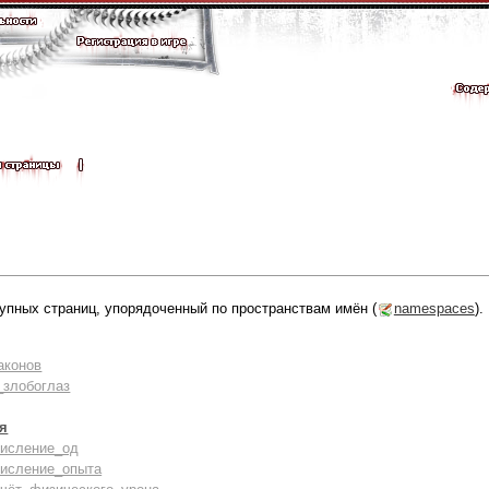
упных страниц, упорядоченный по пространствам имён (
namespaces
).
аконов
злобоглаз
оя
числение_од
числение_опыта