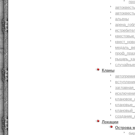
пр
автоквест
автоквест
альены
арена_гоб
истребите
квестовые
квест_нов
медаль_ве
проф_праз
рыцарь_ха
случайные
Кланы
автопреми
вступлени
заглавная
исключени
клановое_
клановые_
клановый_
создание_
Локации
Острова 
би