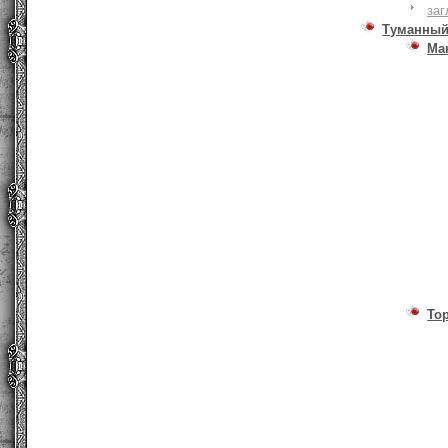
заг
Туманный
Ма
То