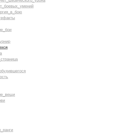
счёт_физического_урона
ст_боевых_умений
ергия_в_бою
тефакты
ие_бои
урнир
ихся
а
_страница
обудившегося
ость
ие_вещи
ови
и_ранги