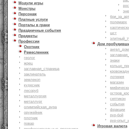
ра
Модули игры
ро
Монстры
эн
Персонаж
бои_за_ар
Платные услуги
полемарх
Порталы в грани
хаотическ
Праздничные события
шст
Предметы
элитный_т
Профессии
Дом пробудивш
Охотник
ангел_дом
Ремесленник
заглавная
геолог
знаки
жрец
кольцо_пр
заглавная_страница
кровожадн
заклинатель
лотерея
землекоп
магазин
кудесник
мифическ
лесоруб
остров_кр
металлургия
септикон
металлург
события
олимпийская_аура
фракции
оружейник
pvp-бой
плотник
pvp-опыт_
повар
Игровая валюта
профессиональные_праздники