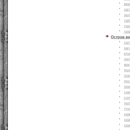
вер
заг
зе
та
тор
хр
Остров ве
ги
заг
кл
ли
ма
по
по
по
пр
се
со
тел
тур
хи
хр
хр