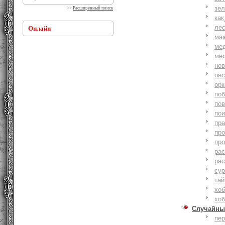
зе
>>
Расширенный поиск
как
ле
Онлайн
ма
ме
ме
но
онс
ор
по
по
по
пр
пр
пр
ра
ра
су
тай
хоб
хоб
Случайны
пе