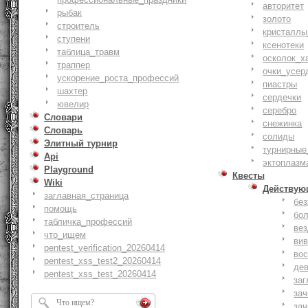
авторитет
рыбак
золото
строитель
кристаллы
ступени
ксенотеки
таблица_травм
осколок_х
траппер
очки_усер
ускорение_роста_профессий
пиастры
шахтер
сердечки
ювелир
серебро
Словари
снежинка
Словарь
солиды
Элитный турнир
турнирные
Api
эктоплазм
Playground
Квесты
Wiki
Действую
заглавная_страница
бе
помощь
бо
табличка_профессий
ве
что_ищем
ви
pentest_verification_20260414
вос
pentest_xss_test2_20260414
де
pentest_xss_test_20260414
заг
за
зач