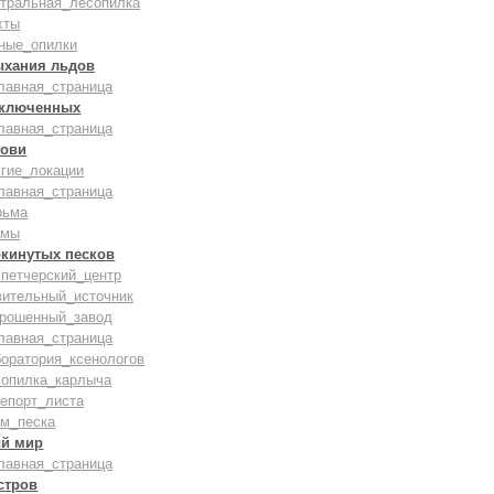
нтральная_лесопилка
хты
ные_опилки
ыхания льдов
лавная_страница
аключенных
лавная_страница
рови
гие_локации
лавная_страница
рьма
амы
окинутых песков
петчерский_центр
вительный_источник
брошенный_завод
лавная_страница
оратория_ксенологов
сопилка_карлыча
епорт_листа
ам_песка
й мир
лавная_страница
стров