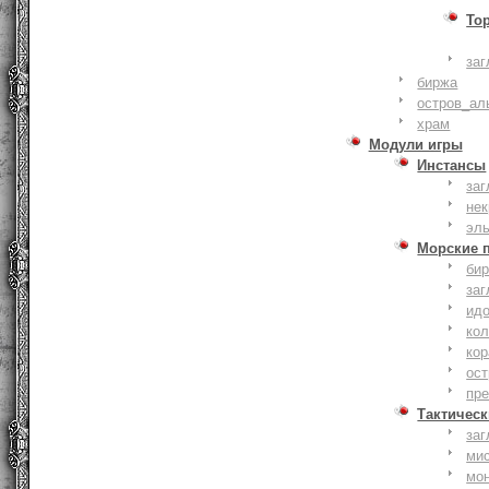
То
заг
биржа
остров_ал
храм
Модули игры
Инстансы
заг
не
эл
Морские 
би
заг
ид
ко
кор
ост
пр
Тактическ
заг
ми
мо