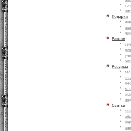
то
щи
Подарки
нов
ос
пр
Разное
зе
ру
уче
эл
Ресурсы
гео
заг
ле
мо
охо
по
Свитки
заг
об
ра
сви