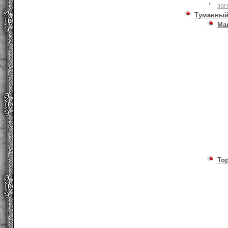
заг
Туманный
Ма
То