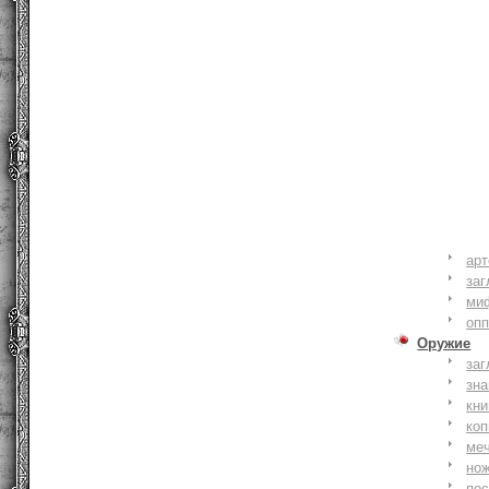
ар
заг
ми
оп
Оружие
заг
зн
кни
коп
ме
но
по