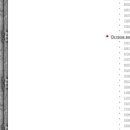
вер
заг
зе
та
тор
хр
Остров ве
ги
заг
кл
ли
ма
по
по
по
пр
се
со
тел
тур
хи
хр
хр