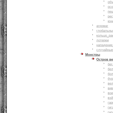
объ
осо
пе
ре
юн
агромаг
глобальны
кольцо_ра
лотереи
нападение
случайные
Монстры
Остров ве
бе
бе
бо
бу
ве
ви
во
вэ
гар
гиг
гно