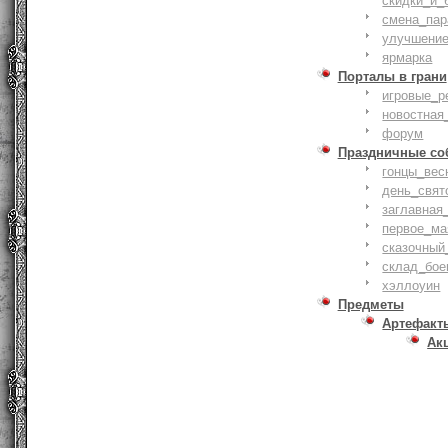
скидки_и_
смена_пар
улучшение
ярмарка
Порталы в грани
игровые_р
новостная
форум
Праздничные со
гонцы_вес
день_свят
заглавная
первое_ма
сказочный
склад_бое
хэллоуин
Предметы
Артефакт
Ак