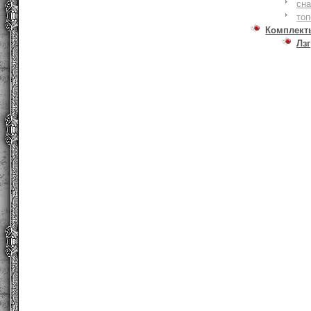
сна
то
Комплект
Лзг