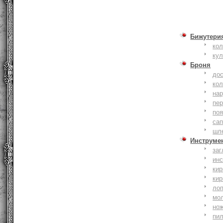
Бижутери
ко
ку
Броня
до
кол
на
пер
по
сап
шл
Инструме
заг
ин
кир
кир
ло
мо
но
пи