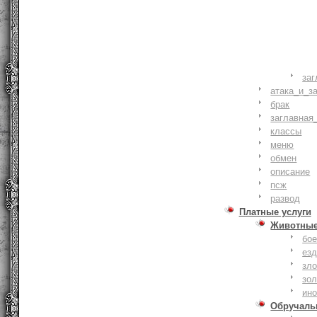
заг
атака_и_з
брак
заглавная
классы
меню
обмен
описание
псж
развод
Платные услуги
Животны
бое
ез
зло
зо
ин
Обручаль