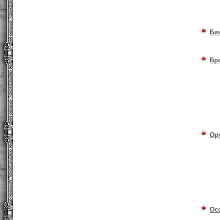
Би
Бр
Ор
Ос