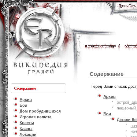
Содержание
Перед Вами список дост
Содержание
Архив
Архив
остров_др
Бои
пещерный_
Дом пробудившихся
Бои
Игровая валюта
Детали б
Квесты
на
Кланы
на
Локации