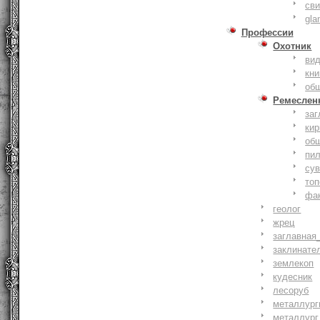
сви
gla
Профессии
Охотник
ви
кни
об
Ремеслен
заг
кир
об
пи
су
то
фа
геолог
жрец
заглавная
заклинате
землекоп
кудесник
лесоруб
металлург
металлург