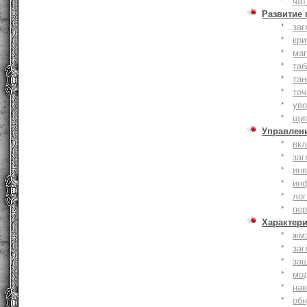
чат
Развитие
заг
кри
ма
таб
тан
точ
уво
щи
Управлен
вк
заг
инв
ин
лог
пе
Характер
жм
заг
за
мо
на
об