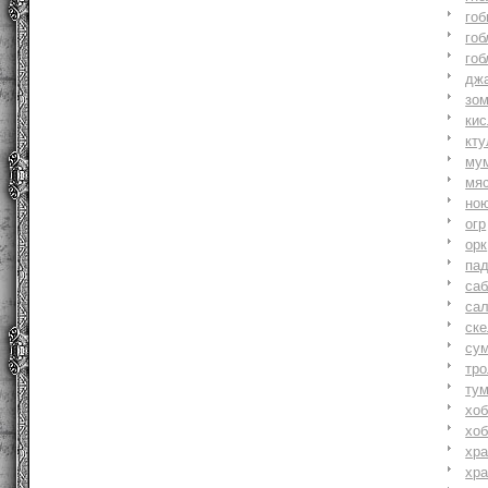
гоб
гоб
гоб
джа
зо
ки
кту
му
мя
но
огр
орк
па
саб
са
ске
су
тр
ту
хоб
хоб
хр
хр