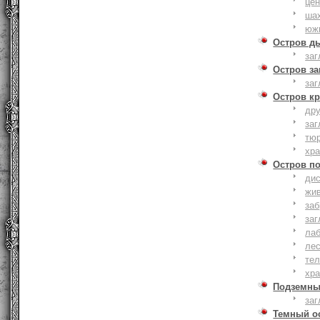
це
ша
юж
Остров д
заг
Остров з
заг
Остров к
дру
заг
тю
хр
Остров п
дис
жи
за
заг
лаб
ле
тел
хр
Подземны
заг
Темный о