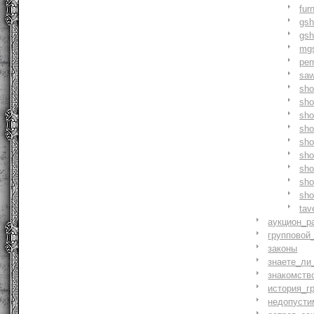
fur
gs
gs
mg
pe
saw
sh
sho
sh
sho
sh
sh
sh
sh
sh
tav
аукцион_р
групповой
законы
знаете_ли
знакомств
история_г
недопусти