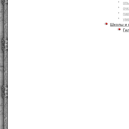
оп
очк
па
ум
Школы и 
Ги