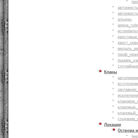
пр
автоквест
автоквест
альены
арена_гоб
истребите
квестовые
квест_нов
медаль_ве
проф_праз
рыцарь_ха
случайные
Кланы
автопреми
вступлени
заглавная
исключени
клановое_
клановые_
клановый_
создание_
Локации
Острова 
би