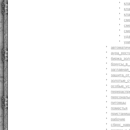
кл
кл
кл
см
см
см
уд
ун
автоматич
аура_рост
биржа_зол
бонусы_в_
заглавная
защита_от
золотые_с
особые_ус
перераспр
персональ
питомцы
поместья
пристани
рабочие
сброс_нав