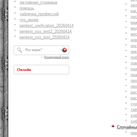
заглавная_страница
зе
помощь
как
табличка_профессий
ле
что_ищем
ма
pentest_verification_20260414
ме
pentest_xss_test2_20260414
ме
pentest_xss_test_20260414
но
онс
ор
по
>>
Расширенный поиск
по
по
Онлайн
пр
пр
пр
ра
ра
су
тай
хоб
хоб
Случайны
пе