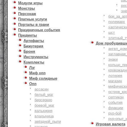
ра
Модули игры
ро
Монстры
эн
Персонаж
бои_за_ар
Платные услуги
полемарх
Порталы в грани
хаотическ
Праздничные события
шст
Предметы
элитный_т
Артефакты
Дом пробудивш
Бижутерия
ангел_дом
Броня
заглавная
Инструменты
знаки
Комплекты
кольцо_пр
Лзг
кровожадн
Миф опп
лотерея
Миф солидные
магазин
Опп
мифическ
ассасин
остров_кр
белый_маг
септикон
берсеркер
события
боевой_маг
фракции
валькирия
pvp-бой
владычица
pvp-опыт_
звёздной_пыли
Игровая валюта
кошмар