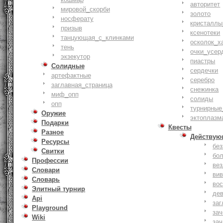
авторитет
мировой_скорби
золото
носферату
кристаллы
призыв
ксенотеки
танцующая_с_клинками
осколок_х
тень
очки_усер
экзекутор
пиастры
Солидные
сердечки
артефактные
серебро
заглавная_страница
снежинка
миф_опп
солиды
опп
турнирные
Оружие
эктоплазм
Подарки
Квесты
Разное
Действую
Ресурсы
бе
Свитки
бо
Профессии
ве
Словари
ви
Словарь
вос
Элитный турнир
де
Api
заг
Playground
за
Wiki
зач