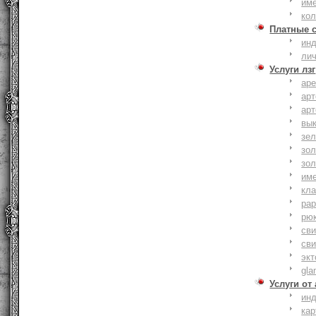
им
ко
Платные 
ин
ли
Услуги лзг
ар
ар
ар
вы
зе
зол
зо
им
кла
ра
рю
сви
сви
эк
gla
Услуги от
ин
ка