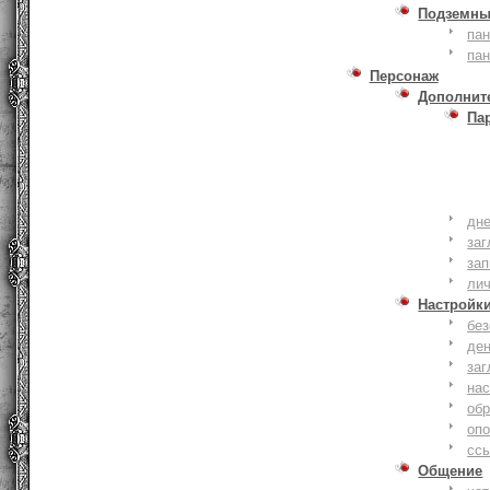
Подземны
пан
пан
Персонаж
Дополнит
Па
дне
заг
зап
ли
Настройк
без
де
заг
нас
обр
оп
сс
Общение