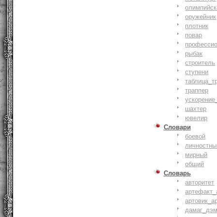
олимпийск
оружейник
плотник
повар
профессио
рыбак
строитель
ступени
таблица_т
траппер
ускорение
шахтер
ювелир
Словари
боевой
личностны
мирный
общий
Словарь
авторитет
артефакт_
артовик_а
дамаг_дэ