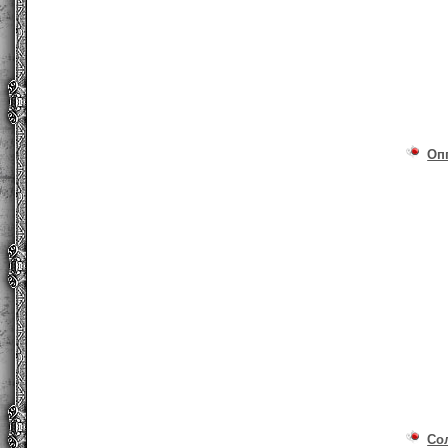
Оп
Со