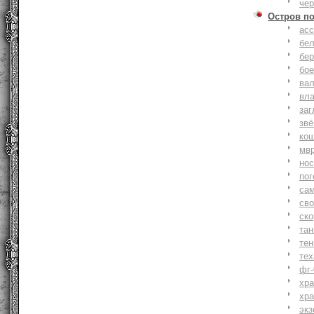
че
Остров п
ас
бе
бер
бо
ва
вл
заг
зв
ко
мв
но
по
са
св
ск
та
тен
тех
фг-
хр
хр
экз