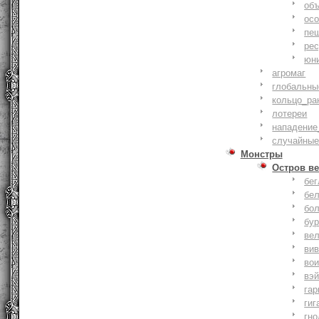
объ
осо
пе
ре
юн
агромаг
глобальны
кольцо_ра
лотереи
нападение
случайные
Монстры
Остров ве
бе
бе
бо
бу
ве
ви
во
вэ
гар
гиг
гно