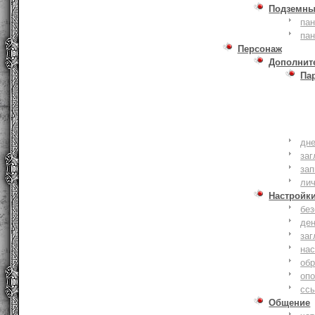
Подземны
пан
пан
Персонаж
Дополнит
Па
дне
заг
зап
ли
Настройк
без
де
заг
нас
обр
оп
сс
Общение