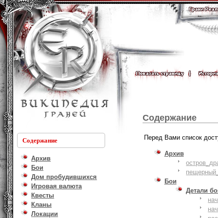
Содержание
Перед Вами список дост
Содержание
Архив
Архив
остров_др
Бои
пещерный_
Дом пробудившихся
Бои
Игровая валюта
Детали б
Квесты
на
Кланы
на
Локации