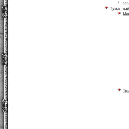
заг
Туманный
Ма
То