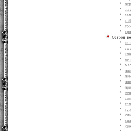
вер
заг
зе
та
тор
хр
Остров ве
ги
заг
кл
ли
ма
по
по
по
пр
се
со
тел
тур
хи
хр
хр