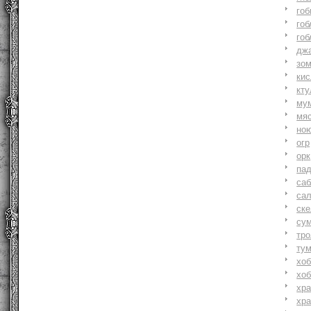
гоб
гоб
гоб
джа
зо
ки
кту
му
мя
но
огр
орк
па
саб
са
ске
су
тр
ту
хоб
хоб
хр
хр