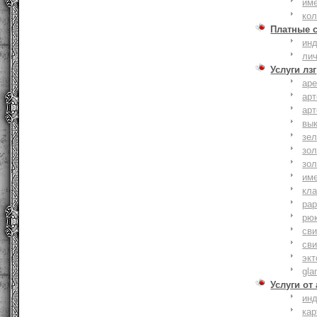
им
ко
Платные 
ин
ли
Услуги лзг
ар
ар
ар
вы
зе
зол
зо
им
кла
ра
рю
сви
сви
эк
gla
Услуги от
ин
ка