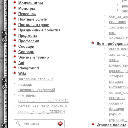
ра
Модули игры
ро
Монстры
эн
Персонаж
бои_за_ар
Платные услуги
полемарх
Порталы в грани
хаотическ
Праздничные события
шст
Предметы
элитный_т
Профессии
Дом пробудивш
Словари
ангел_дом
Словарь
заглавная
Элитный турнир
знаки
Api
кольцо_пр
Playground
кровожадн
Wiki
лотерея
заглавная_страница
магазин
помощь
мифическ
табличка_профессий
остров_кр
что_ищем
септикон
pentest_verification_20260414
события
pentest_xss_test2_20260414
фракции
pentest_xss_test_20260414
pvp-бой
pvp-опыт_
Игровая валюта