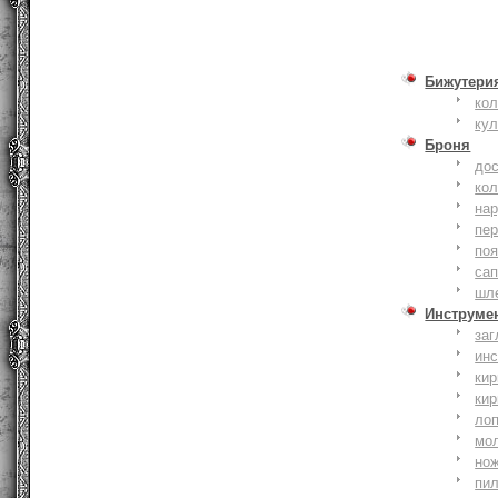
Бижутери
ко
ку
Броня
до
кол
на
пер
по
сап
шл
Инструме
заг
ин
кир
кир
ло
мо
но
пи