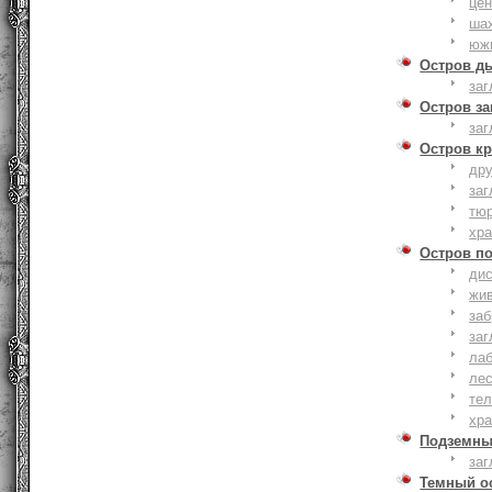
це
ша
юж
Остров д
заг
Остров з
заг
Остров к
дру
заг
тю
хр
Остров п
дис
жи
за
заг
лаб
ле
тел
хр
Подземны
заг
Темный о