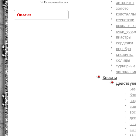
авторитет
>>
Расширенный поиск
золото
кристаллы
Онлайн
ксенотеки
осколок_х
очки_усер
пиастры
сердечки
серебро
снежинка
солиды
турнирные
эктоплазм
Квесты
Действую
бе
бо
ве
ви
вос
де
заг
за
зач