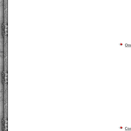
Оп
Со