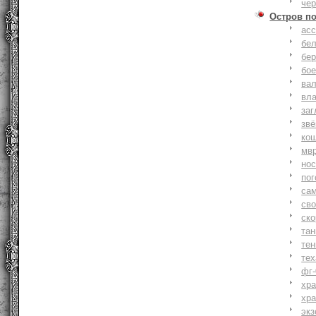
че
Остров п
ас
бе
бер
бо
ва
вл
заг
зв
ко
мв
но
по
са
св
ск
та
тен
тех
фг-
хр
хр
экз