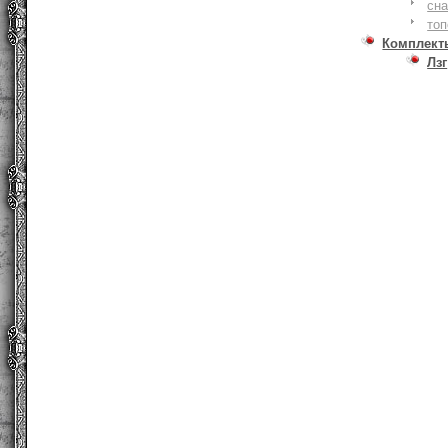
сна
то
Комплект
Лзг