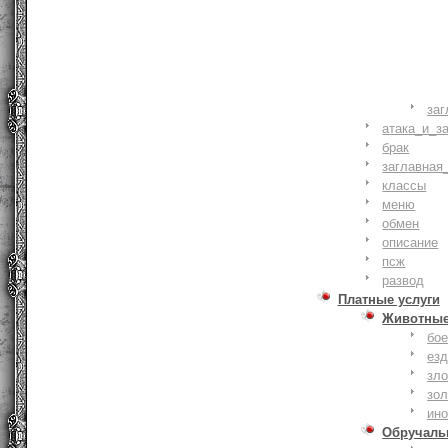
заг
атака_и_з
брак
заглавная
классы
меню
обмен
описание
псж
развод
Платные услуги
Животны
бое
ез
зло
зо
ин
Обручаль