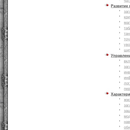
чат
Развитие
заг
кри
ма
таб
тан
точ
уво
щи
Управлен
вк
заг
инв
ин
лог
пе
Характер
жм
заг
за
мо
на
об