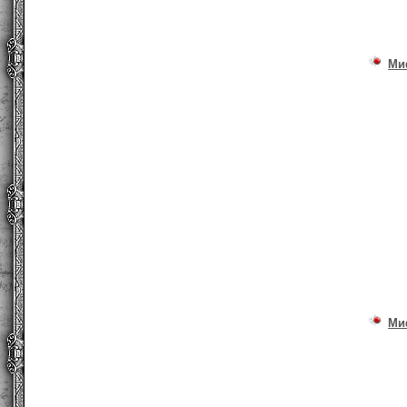
Ми
Ми