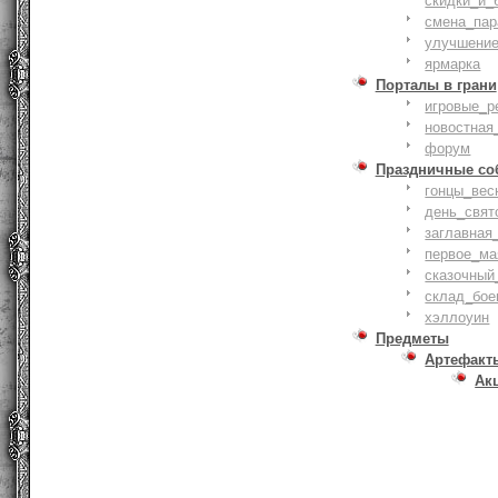
скидки_и_
смена_пар
улучшение
ярмарка
Порталы в грани
игровые_р
новостная
форум
Праздничные со
гонцы_вес
день_свят
заглавная
первое_ма
сказочный
склад_бое
хэллоуин
Предметы
Артефакт
Ак