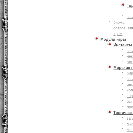
То
заг
биржа
остров_ал
храм
Модули игры
Инстансы
заг
не
эл
Морские 
би
заг
ид
ко
кор
ост
пр
Тактическ
заг
ми
мо