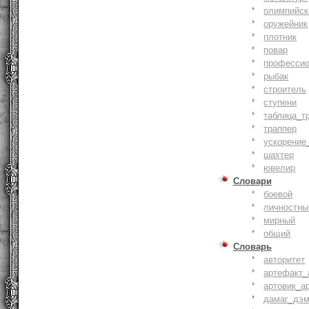
олимпийск
оружейник
плотник
повар
профессио
рыбак
строитель
ступени
таблица_т
траппер
ускорение
шахтер
ювелир
Словари
боевой
личностны
мирный
общий
Словарь
авторитет
артефакт_
артовик_а
дамаг_дэ