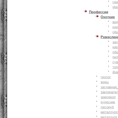
сви
gla
Профессии
Охотник
ви
кни
об
Ремеслен
заг
кир
об
пи
су
то
фа
геолог
жрец
заглавная
заклинате
землекоп
кудесник
лесоруб
металлург
металлург