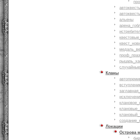
пр
автоквест
автоквест
альены
арена_гоб
истребите
квестовые
квест_нов
медаль_ве
проф_праз
рыцарь_ха
случайные
Кланы
автопреми
вступлени
заглавная
исключени
клановое_
клановые_
клановый_
создание_
Локации
Острова 
би