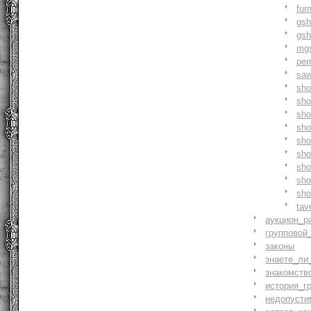
fur
gs
gs
mg
pe
saw
sh
sho
sh
sho
sh
sh
sh
sh
sh
tav
аукцион_р
групповой
законы
знаете_ли
знакомств
история_г
недопусти