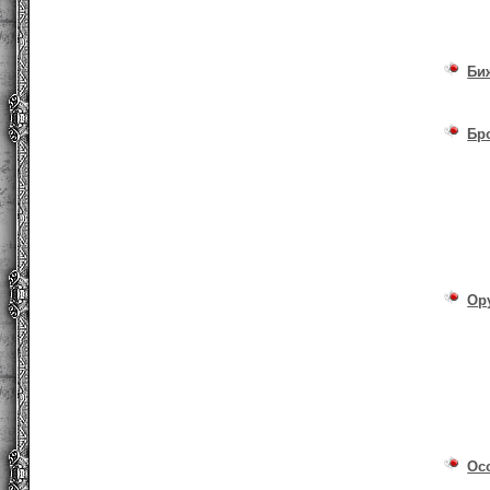
Би
Бр
Ор
Ос