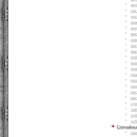
зе
как
ле
ма
ме
ме
но
онс
ор
по
по
по
пр
пр
пр
ра
ра
су
тай
хоб
хоб
Случайны
пе