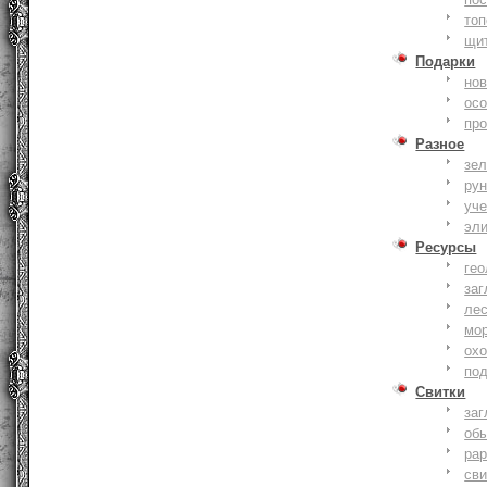
то
щи
Подарки
нов
ос
пр
Разное
зе
ру
уче
эл
Ресурсы
гео
заг
ле
мо
охо
по
Свитки
заг
об
ра
сви