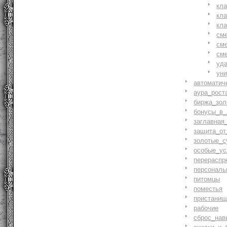
кл
кл
кл
см
см
см
уд
ун
автоматич
аура_рост
биржа_зол
бонусы_в_
заглавная
защита_от
золотые_с
особые_ус
перераспр
персональ
питомцы
поместья
пристани
рабочие
сброс_нав