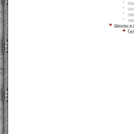
оп
очк
па
ум
Школы и 
Ги