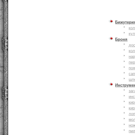
Бижутери
ко
ку
Броня
до
кол
на
пер
по
сап
шл
Инструме
заг
ин
кир
кир
ло
мо
но
пи