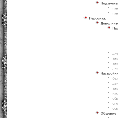
Подземны
пан
пан
Персонаж
Дополнит
Па
дне
заг
зап
ли
Настройк
без
де
заг
нас
обр
оп
сс
Общение