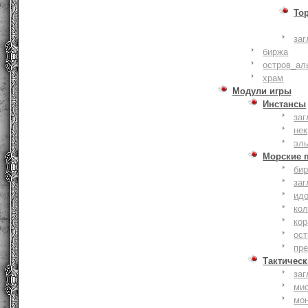
То
заг
биржа
остров_ал
храм
Модули игры
Инстансы
заг
не
эл
Морские 
би
заг
ид
ко
кор
ост
пр
Тактическ
заг
ми
мо