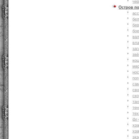
че
Остров п
ас
бе
бер
бо
ва
вл
заг
зв
ко
мв
но
по
са
св
ск
та
тен
тех
фг-
хр
хр
экз