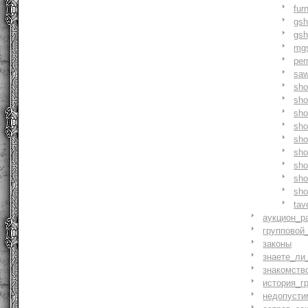
fur
gs
gs
mg
pe
saw
sh
sho
sh
sho
sh
sh
sh
sh
sh
tav
аукцион_р
групповой
законы
знаете_ли
знакомств
история_г
недопусти