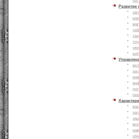
чат
Развитие
заг
кри
ма
таб
тан
точ
уво
щи
Управлен
вк
заг
инв
ин
лог
пе
Характер
жм
заг
за
мо
на
об