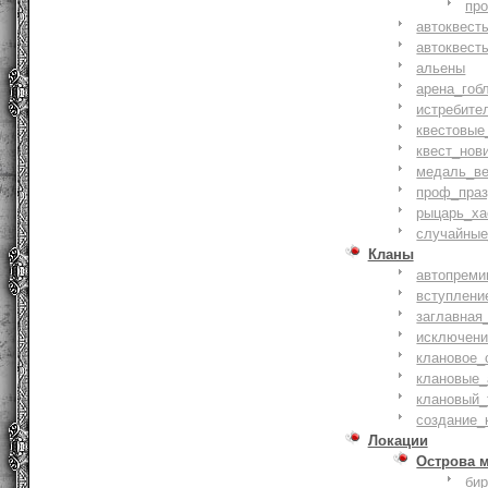
пр
автоквест
автоквест
альены
арена_гоб
истребите
квестовые
квест_нов
медаль_ве
проф_праз
рыцарь_ха
случайные
Кланы
автопреми
вступлени
заглавная
исключени
клановое_
клановые_
клановый_
создание_
Локации
Острова 
би