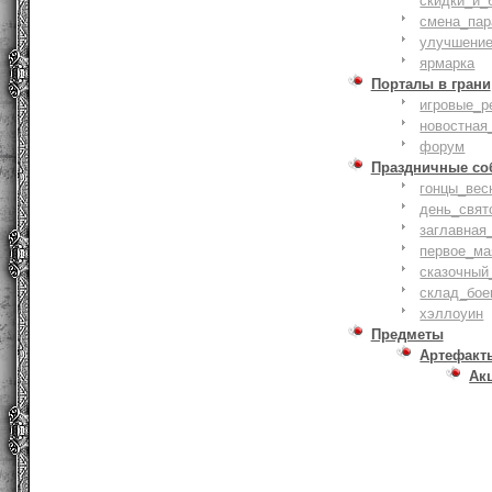
скидки_и_
смена_пар
улучшение
ярмарка
Порталы в грани
игровые_р
новостная
форум
Праздничные со
гонцы_вес
день_свят
заглавная
первое_ма
сказочный
склад_бое
хэллоуин
Предметы
Артефакт
Ак