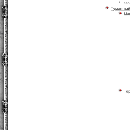
заг
Туманный
Ма
То