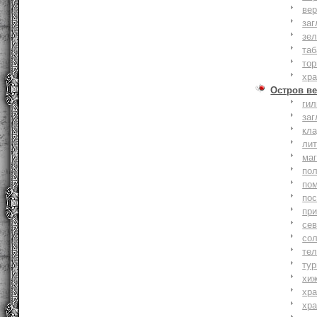
вер
заг
зе
та
тор
хр
Остров ве
ги
заг
кл
ли
ма
по
по
по
пр
се
со
тел
тур
хи
хр
хр