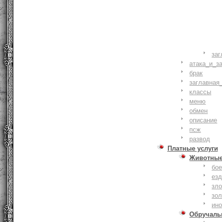
заг
атака_и_з
брак
заглавная
классы
меню
обмен
описание
псж
развод
Платные услуги
Животны
бое
ез
зло
зо
ин
Обручаль