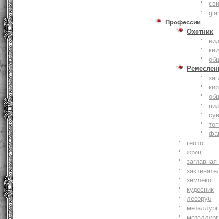
сви
gla
Профессии
Охотник
ви
кни
об
Ремеслен
заг
кир
об
пи
су
то
фа
геолог
жрец
заглавная
заклинате
землекоп
кудесник
лесоруб
металлург
металлург