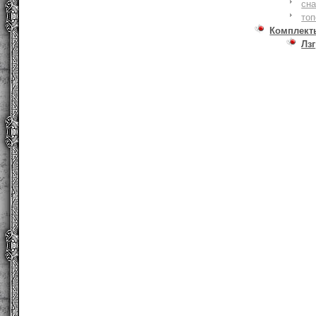
сна
то
Комплект
Лзг