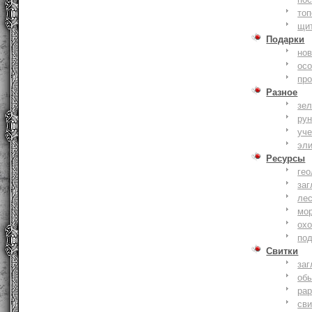
то
щи
Подарки
нов
ос
пр
Разное
зе
ру
уче
эл
Ресурсы
гео
заг
ле
мо
охо
по
Свитки
заг
об
ра
сви