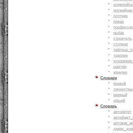
олимпийск
оружейник
плотник
повар
профессио
рыбак
строитель
ступени
таблица_т
траппер
ускорение
шахтер
ювелир
Словари
боевой
личностны
мирный
общий
Словарь
авторитет
артефакт_
артовик_а
дамаг_дэ