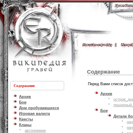
Содержание
Перед Вами список дост
Содержание
Архив
Архив
остров_др
Бои
пещерный_
Дом пробудившихся
Бои
Игровая валюта
Детали б
Квесты
на
Кланы
на
автопремии