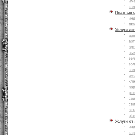
им
ко
Платные 
ин
ли
Услуги лзг
ар
ар
ар
вы
зе
зол
зо
им
кла
ра
рю
сви
сви
эк
gla
Услуги от
ин
ка