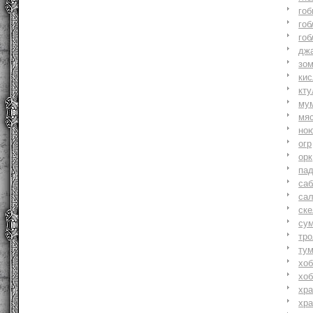
гоб
гоб
гоб
джа
зо
ки
кту
му
мя
но
огр
орк
па
саб
са
ске
су
тр
ту
хоб
хоб
хр
хр