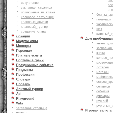
ра
вступление
ро
заглавная_страница
эн
исключение_из_клана
бои_за_ар
клановое_святилище
полемарх
клановые_абилки
хаотическ
клановый_турнир
шст
создание_клана
элитный_т
Локации
Дом пробудивш
Модули игры
ангел_дом
Монстры
заглавная
Персонаж
знаки
Платные услуги
кольцо_пр
Порталы в грани
кровожадн
Праздничные события
лотерея
Предметы
магазин
Профессии
мифическ
Словари
остров_кр
Словарь
септикон
Элитный турнир
события
Api
фракции
Playground
pvp-бой
Wiki
pvp-опыт_
заглавная_страница
Игровая валюта
помощь