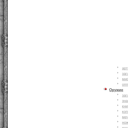
ар
заг
ми
оп
Оружие
заг
зн
кни
коп
ме
но
по