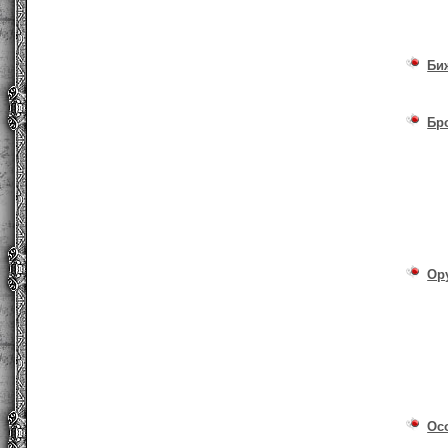
Би
Бр
Ор
Ос