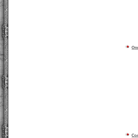
Оп
Со