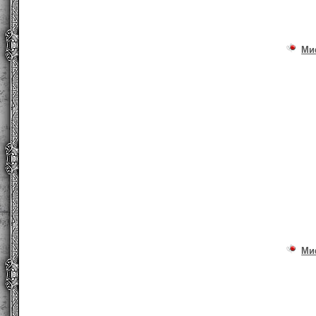
Ми
Ми