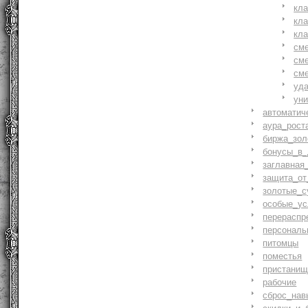
кл
кл
кл
см
см
см
уд
ун
автоматич
аура_рост
биржа_зол
бонусы_в_
заглавная
защита_от
золотые_с
особые_ус
перераспр
персональ
питомцы
поместья
пристани
рабочие
сброс_нав