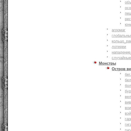
объ
осо
пе
ре
юн
агромаг
глобальны
кольцо_ра
лотереи
нападение
случайные
Монстры
Остров ве
бе
бе
бо
бу
ве
ви
во
вэ
гар
гиг
гно