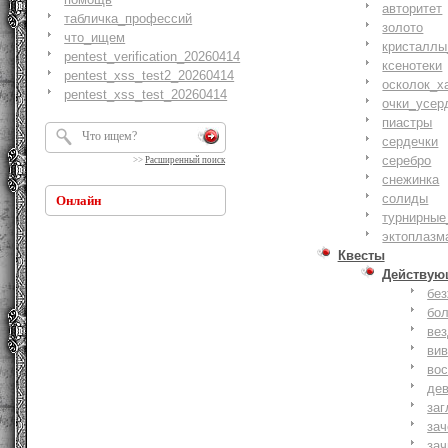
авторитет
табличка_профессий
золото
что_ищем
кристаллы
pentest_verification_20260414
ксенотеки
pentest_xss_test2_20260414
осколок_х
pentest_xss_test_20260414
очки_усер
пиастры
сердечки
серебро
>>
Расширенный поиск
снежинка
солиды
Онлайн
турнирные
эктоплазм
Квесты
Действую
бе
бо
ве
ви
вос
де
заг
за
зач