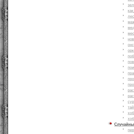
зе
как
ле
ма
ме
ме
но
онс
ор
по
по
по
пр
пр
пр
ра
ра
су
тай
хоб
хоб
Случайны
пе