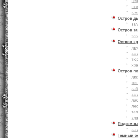
це
ша
юж
Остров д
заг
Остров з
заг
Остров к
дру
заг
тю
хр
Остров п
дис
жи
за
заг
лаб
ле
тел
хр
Подземны
заг
Темный о