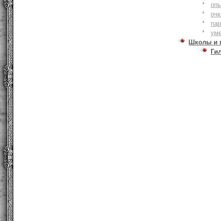
оп
очк
па
ум
Школы и 
Ги