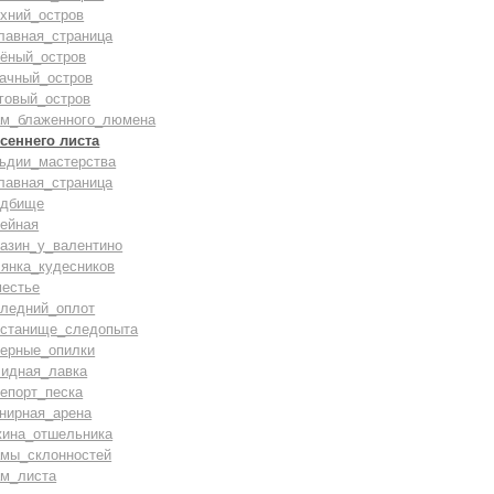
хний_остров
лавная_страница
лёный_остров
бачный_остров
говый_остров
ам_блаженного_люмена
сеннего листа
льдии_мастерства
лавная_страница
адбище
тейная
газин_у_валентино
лянка_кудесников
местье
следний_оплот
истанище_следопыта
верные_опилки
лидная_лавка
епорт_песка
нирная_арена
жина_отшельника
амы_склонностей
ам_листа