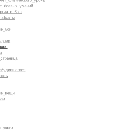
счёт_физического_урона
ст_боевых_умений
ергия_в_бою
тефакты
ие_бои
урнир
ихся
а
_страница
обудившегося
ость
ие_вещи
ови
и_ранги