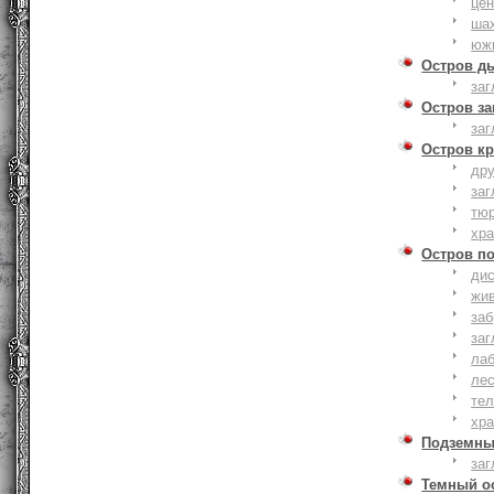
це
ша
юж
Остров д
заг
Остров з
заг
Остров к
дру
заг
тю
хр
Остров п
дис
жи
за
заг
лаб
ле
тел
хр
Подземны
заг
Темный о