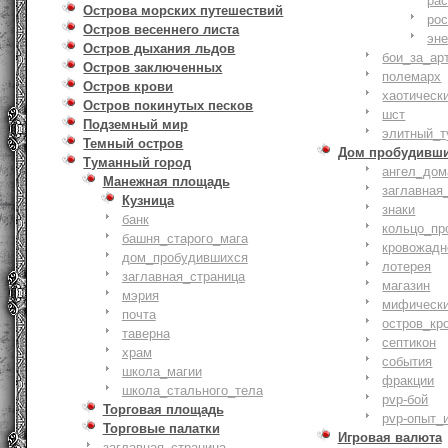
ра
Острова морских путешествий
ро
Остров весеннего листа
эн
Остров дыхания льдов
бои_за_ар
Остров заключенных
полемарх
Остров крови
хаотическ
Остров покинутых песков
шст
Подземный мир
элитный_т
Темный остров
Дом пробудивш
Туманный город
ангел_дом
Манежная площадь
заглавная
Кузница
знаки
банк
кольцо_пр
башня_старого_мага
кровожадн
дом_пробудившихся
лотерея
заглавная_страница
магазин
мэрия
мифическ
почта
остров_кр
таверна
септикон
храм
события
школа_магии
фракции
школа_стального_тела
pvp-бой
Торговая площадь
pvp-опыт_
Торговые палатки
Игровая валюта
заглавная_страница