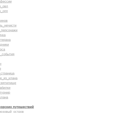
офессии
ы_овл
ы_опп
линов
ль_нечисти
_персонажи
ичка
терана
дники
оса
_события
и
е
_страница
е_из_клана
святилище
абилки
турнир
клана
морских путешествий
рюзовый_остров