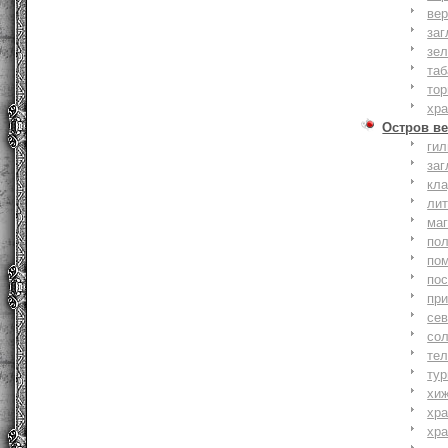
вер
заг
зе
та
тор
хр
Остров ве
ги
заг
кл
ли
ма
по
по
по
пр
се
со
тел
тур
хи
хр
хр