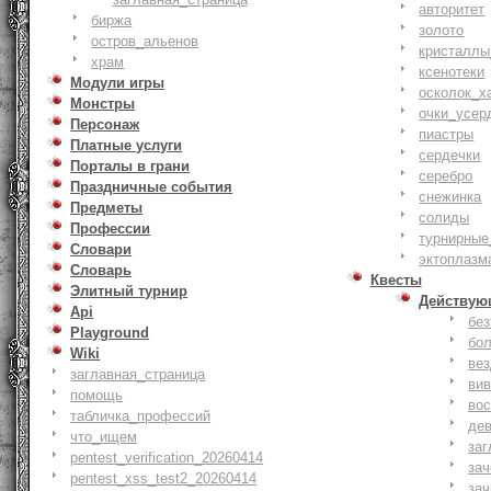
авторитет
биржа
золото
остров_альенов
кристаллы
храм
ксенотеки
Модули игры
осколок_х
Монстры
очки_усер
Персонаж
пиастры
Платные услуги
сердечки
Порталы в грани
серебро
Праздничные события
снежинка
Предметы
солиды
Профессии
турнирные
Словари
эктоплазм
Словарь
Квесты
Элитный турнир
Действую
Api
бе
Playground
бо
Wiki
ве
заглавная_страница
ви
помощь
вос
табличка_профессий
де
что_ищем
заг
pentest_verification_20260414
за
pentest_xss_test2_20260414
зач