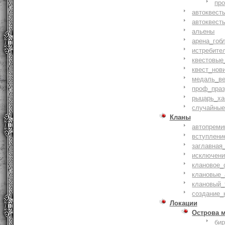
пр
автоквест
автоквест
альены
арена_гоб
истребите
квестовые
квест_нов
медаль_ве
проф_праз
рыцарь_ха
случайные
Кланы
автопреми
вступлени
заглавная
исключени
клановое_
клановые_
клановый_
создание_
Локации
Острова 
би