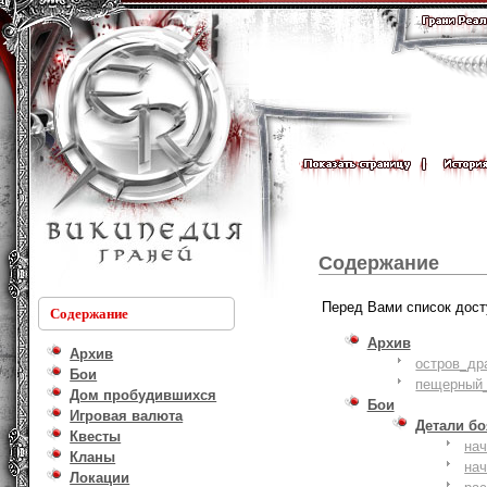
Содержание
Перед Вами список дост
Содержание
Архив
Архив
остров_др
Бои
пещерный_
Дом пробудившихся
Бои
Игровая валюта
Детали б
Квесты
на
Кланы
на
Локации