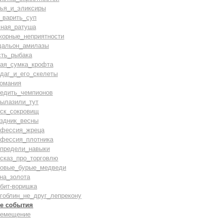
лья_и_эликсиры
_варить_суп
сная_ратуша
жорные_неприятности
дальон_амилазы
сть_рыбака
вая_сумка_крофта
даг_и_его_скелеты
комания
бедить_чемпионов
вылазили_тут
иск_сокровищ
аздник_весны
офессия_жреца
офессия_плотника
спредели_навыки
ссказ_про_торговлю
ровые_бурые_медведи
на_золота
бит-воришка
гоблин_не_друг_лепрекону
е события
ремещение