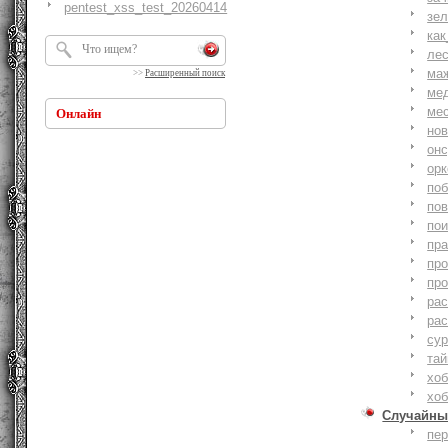
pentest_xss_test_20260414
зе
как
ле
ма
>>
Расширенный поиск
ме
ме
Онлайн
но
онс
ор
по
по
по
пр
пр
пр
ра
ра
су
тай
хоб
хоб
Случайны
пе