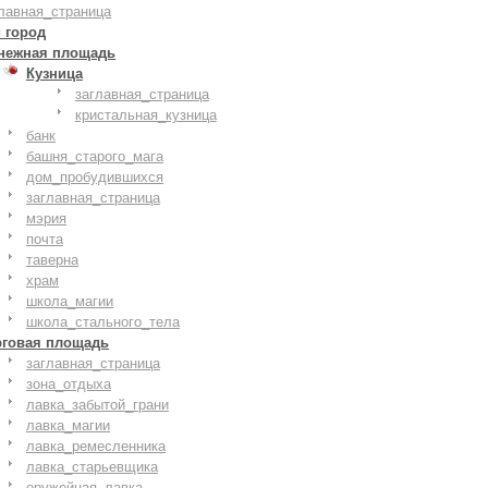
лавная_страница
 город
нежная площадь
Кузница
заглавная_страница
кристальная_кузница
банк
башня_старого_мага
дом_пробудившихся
заглавная_страница
мэрия
почта
таверна
храм
школа_магии
школа_стального_тела
рговая площадь
заглавная_страница
зона_отдыха
лавка_забытой_грани
лавка_магии
лавка_ремесленника
лавка_старьевщика
оружейная_лавка