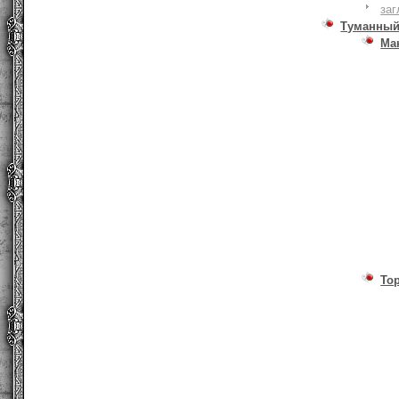
заг
Туманный
Ма
То