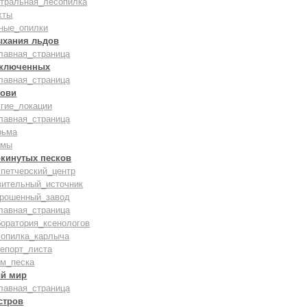
нтральная_лесопилка
хты
ные_опилки
ыхания льдов
лавная_страница
аключенных
лавная_страница
рови
гие_локации
лавная_страница
рьма
амы
окинутых песков
петчерский_центр
вительный_источник
брошенный_завод
лавная_страница
оратория_ксенологов
сопилка_карлыча
епорт_листа
ам_песка
й мир
лавная_страница
стров