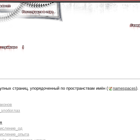
упных страниц, упорядоченный по пространствам имён (
namespaces
).
аконов
злобоглаз
оя
числение_од
числение_опыта