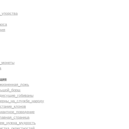
_упорства
аоса
дия
_монеты
а
щие
зжизненная_ложь
льшой_борщ
здесущие_гобиваны
верны_на_службе_народу
стание_клонов
виантное_поведение
лавная_страница
чем_нужна_мудрость
истка_окрестностей