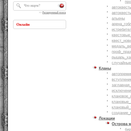
пр
автоквест
автоквест
>>
Расширенный поиск
альены
арена_гоб
Онлайн
истребите
квестовые
квест_нов
медаль_ве
проф_праз
рыцарь_ха
случайные
Кланы
автопреми
вступлени
заглавная
исключени
клановое_
клановые_
клановый_
создание_
Локации
Острова 
би