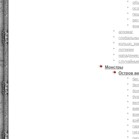
объ
осо
пе
ре
юн
агромаг
глобальны
кольцо_ра
лотереи
нападение
случайные
Монстры
Остров ве
бе
бе
бо
бу
ве
ви
во
вэ
гар
гиг
гно