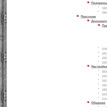
Подземны
пан
пан
Персонаж
Дополнит
Па
дне
заг
зап
ли
Настройк
без
де
заг
нас
обр
оп
сс
Общение