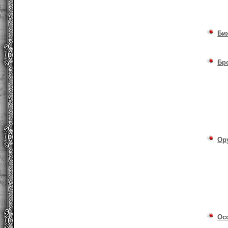
Би
Бр
Ор
Ос