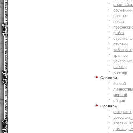
олимпийск
оружейник
плотник
повар
профессио
рыбак
строитель
ступени
таблица_т
траппер
ускорение
шахтер
ювелир
Словари
боевой
личностны
мирный
общий
Словарь
авторитет
артефакт_
артовик_а
дамаг_дэ