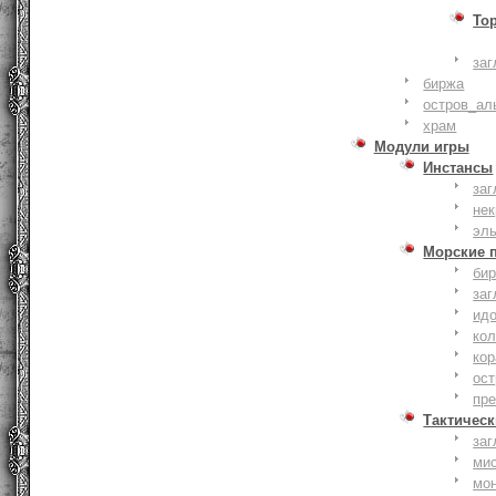
То
заг
биржа
остров_ал
храм
Модули игры
Инстансы
заг
не
эл
Морские 
би
заг
ид
ко
кор
ост
пр
Тактическ
заг
ми
мо