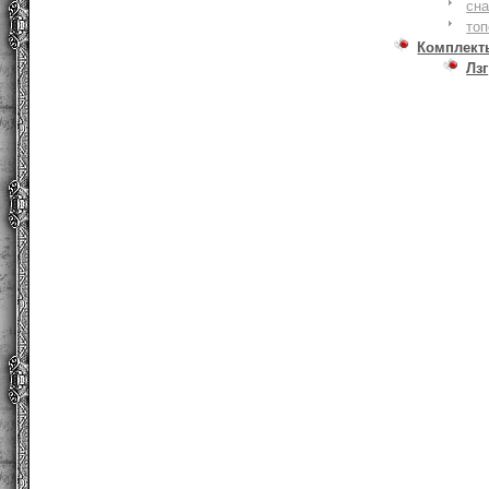
сна
то
Комплект
Лзг