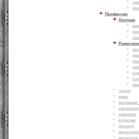
сви
gla
Профессии
Охотник
ви
кни
об
Ремеслен
заг
кир
об
пи
су
то
фа
геолог
жрец
заглавная
заклинате
землекоп
кудесник
лесоруб
металлург
металлург