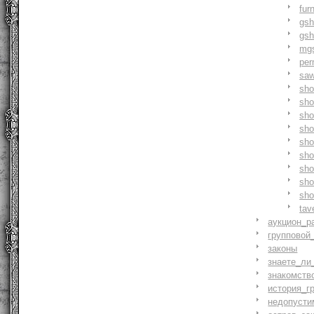
fur
gs
gs
mg
pe
saw
sh
sho
sh
sho
sh
sh
sh
sh
sh
tav
аукцион_р
групповой
законы
знаете_ли
знакомств
история_г
недопусти