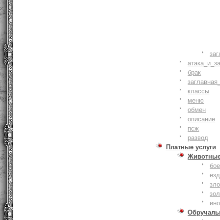
заг
атака_и_з
брак
заглавная
классы
меню
обмен
описание
псж
развод
Платные услуги
Животны
бое
ез
зло
зо
ин
Обручаль