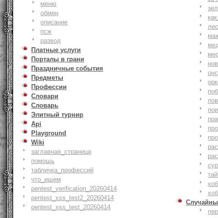
меню
зе
обмен
как
описание
ле
псж
ма
развод
ме
Платные услуги
ме
Порталы в грани
но
Праздничные события
онс
Предметы
ор
Профессии
по
Словари
по
Словарь
по
Элитный турнир
пр
Api
пр
Playground
пр
Wiki
ра
заглавная_страница
ра
помощь
су
табличка_профессий
тай
что_ищем
хоб
pentest_verification_20260414
хоб
pentest_xss_test2_20260414
Случайны
pentest_xss_test_20260414
пе