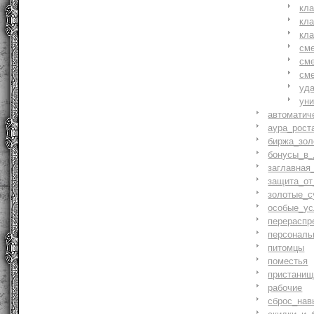
кл
кл
кл
см
см
см
уд
ун
автоматич
аура_рост
биржа_зол
бонусы_в_
заглавная
защита_от
золотые_с
особые_ус
перераспр
персональ
питомцы
поместья
пристани
рабочие
сброс_нав