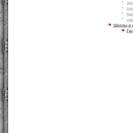
оп
очк
па
ум
Школы и 
Ги