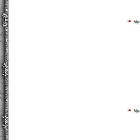
Ми
Ми