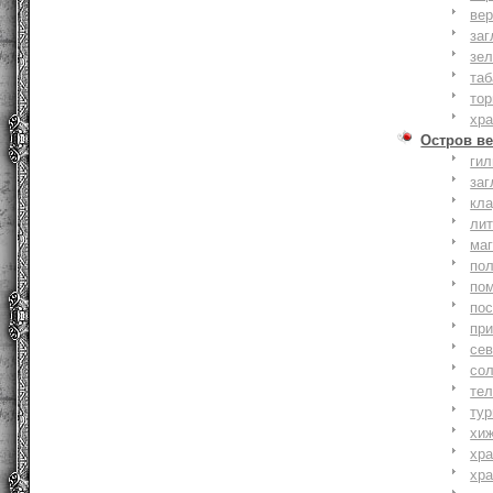
вер
заг
зе
та
тор
хр
Остров ве
ги
заг
кл
ли
ма
по
по
по
пр
се
со
тел
тур
хи
хр
хр