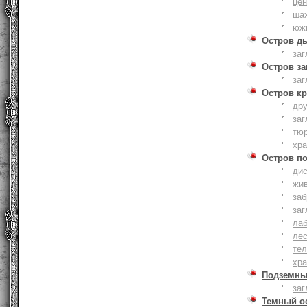
це
ша
юж
Остров д
заг
Остров з
заг
Остров к
дру
заг
тю
хр
Остров п
дис
жи
за
заг
лаб
ле
тел
хр
Подземны
заг
Темный о