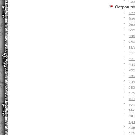
че
Остров п
ас
бе
бер
бо
ва
вл
заг
зв
ко
мв
но
по
са
св
ск
та
тен
тех
фг-
хр
хр
экз