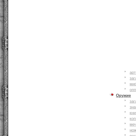
ар
заг
ми
оп
Оружие
заг
зн
кни
коп
ме
но
по