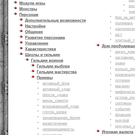
ра
Модули игры
ро
Монстры
эн
Персонаж
бои_за_ар
Дополнительные возможности
полемарх
Настройки
хаотическ
Общение
шст
Развитие персонажа
элитный_т
Управление
Дом пробудивш
Характеристики
ангел_дом
Школы и гильдии
заглавная
Гильдии воинов
знаки
Гильдии выбора
кольцо_пр
Гильдии мастерства
кровожадн
Приемы
лотерея
активный_блок
магазин
активный_удар
мифическ
бросок_удава
остров_кр
вихрь_смерти
септикон
вскрывающий_удар
события
глоток_крови
фракции
зачарованная_броня
pvp-бой
кровотечение
pvp-опыт_
непроницаемость
Игровая валюта
оглушение