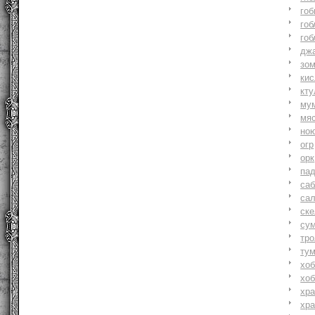
гоб
гоб
гоб
джа
зо
ки
кту
му
мя
но
огр
орк
па
саб
са
ске
су
тр
ту
хоб
хоб
хр
хр