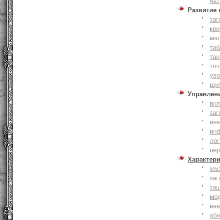
чат
Развитие
заг
кри
ма
таб
тан
точ
уво
щи
Управлен
вк
заг
инв
ин
лог
пе
Характер
жм
заг
за
мо
на
об