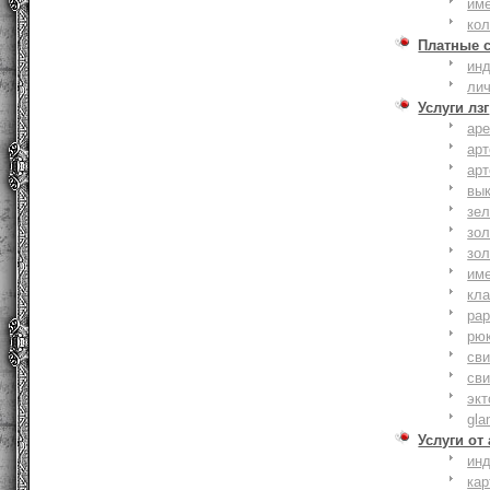
им
ко
Платные 
ин
ли
Услуги лзг
ар
ар
ар
вы
зе
зол
зо
им
кла
ра
рю
сви
сви
эк
gla
Услуги от
ин
ка