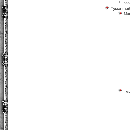
заг
Туманный
Ма
То