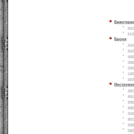
Бижутери
ко
ку
Броня
до
кол
на
пер
по
сап
шл
Инструме
заг
ин
кир
кир
ло
мо
но
пи