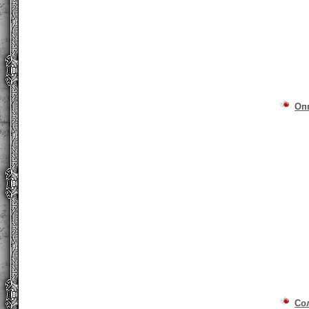
Оп
Со