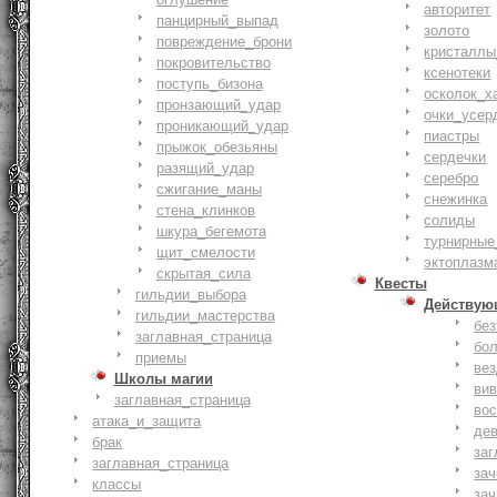
авторитет
панцирный_выпад
золото
повреждение_брони
кристаллы
покровительство
ксенотеки
поступь_бизона
осколок_х
пронзающий_удар
очки_усер
проникающий_удар
пиастры
прыжок_обезьяны
сердечки
разящий_удар
серебро
сжигание_маны
снежинка
стена_клинков
солиды
шкура_бегемота
турнирные
щит_смелости
эктоплазм
cкрытая_сила
Квесты
гильдии_выбора
Действую
гильдии_мастерства
бе
заглавная_страница
бо
приемы
ве
Школы магии
ви
заглавная_страница
вос
атака_и_защита
де
брак
заг
заглавная_страница
за
классы
зач