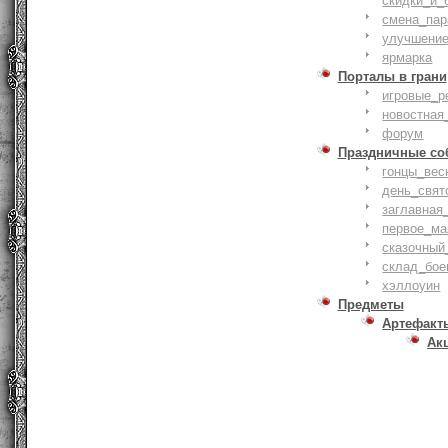
скидки_и_
смена_пар
улучшение
ярмарка
Порталы в грани
игровые_р
новостная
форум
Праздничные со
гонцы_вес
день_свят
заглавная
первое_ма
сказочный
склад_бое
хэллоуин
Предметы
Артефакт
Ак