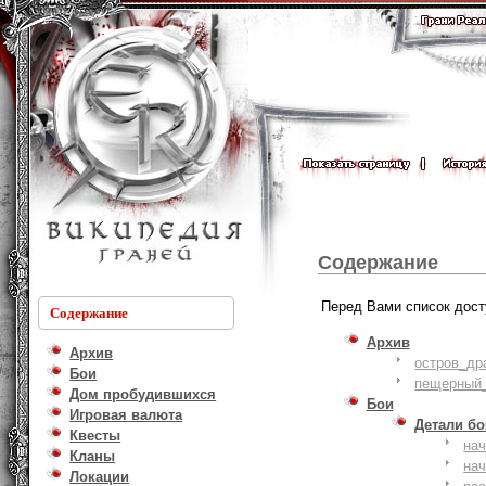
Содержание
Перед Вами список дост
Содержание
Архив
Архив
остров_др
Бои
пещерный_
Дом пробудившихся
Бои
Игровая валюта
Детали б
Квесты
на
Кланы
на
Локации