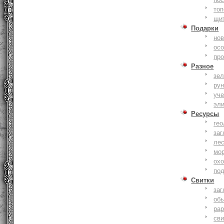
то
щи
Подарки
нов
ос
пр
Разное
зе
ру
уче
эл
Ресурсы
гео
заг
ле
мо
охо
по
Свитки
заг
об
ра
сви