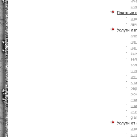
им
ко
Платные 
ин
ли
Услуги лзг
ар
ар
ар
вы
зе
зол
зо
им
кла
ра
рю
сви
сви
эк
gla
Услуги от
ин
ка