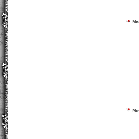
Ми
Ми