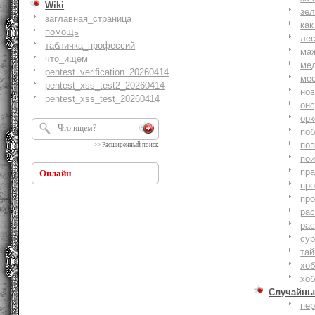
Wiki
зе
заглавная_страница
как
помощь
ле
табличка_профессий
ма
что_ищем
ме
pentest_verification_20260414
ме
pentest_xss_test2_20260414
но
pentest_xss_test_20260414
онс
ор
по
по
>>
Расширенный поиск
по
пр
Онлайн
пр
пр
ра
ра
су
тай
хоб
хоб
Случайны
пе