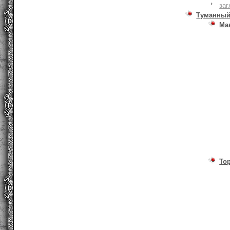
заг
Туманный
Ма
То