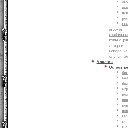
объ
осо
пе
ре
юн
агромаг
глобальны
кольцо_ра
лотереи
нападение
случайные
Монстры
Остров ве
бе
бе
бо
бу
ве
ви
во
вэ
гар
гиг
гно