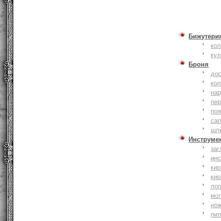
Бижутери
ко
ку
Броня
до
кол
на
пер
по
сап
шл
Инструме
заг
ин
кир
кир
ло
мо
но
пи