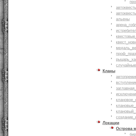
пр
автоквест
автоквест
альены
арена_гоб
истребите
квестовые
квест_нов
медаль_ве
проф_праз
рыцарь_ха
случайные
Кланы
автопреми
вступлени
заглавная
исключени
клановое_
клановые_
клановый_
создание_
Локации
Острова 
би