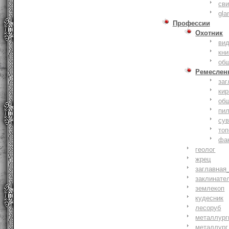
сви
gla
Профессии
Охотник
ви
кни
об
Ремеслен
заг
кир
об
пи
су
то
фа
геолог
жрец
заглавная
заклинате
землекоп
кудесник
лесоруб
металлург
металлург