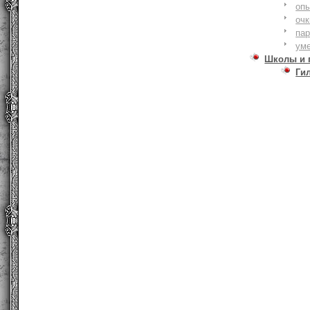
оп
очк
па
ум
Школы и 
Ги