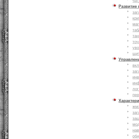
чат
Развитие
заг
кри
ма
таб
тан
точ
уво
щи
Управлен
вк
заг
инв
ин
лог
пе
Характер
жм
заг
за
мо
на
об