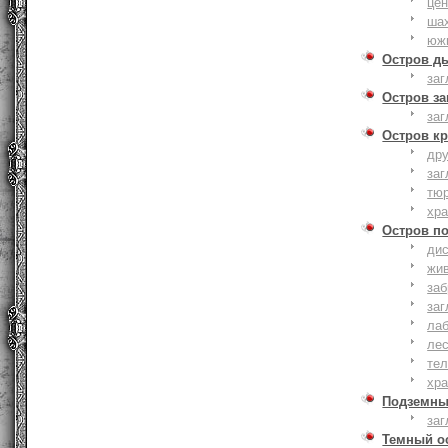
це
ша
юж
Остров д
заг
Остров з
заг
Остров к
дру
заг
тю
хр
Остров п
дис
жи
за
заг
лаб
ле
тел
хр
Подземны
заг
Темный о