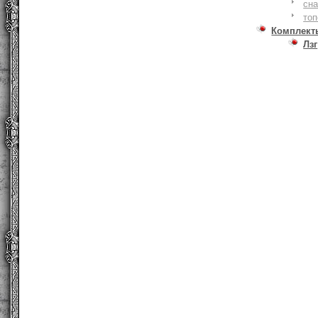
сна
то
Комплект
Лзг