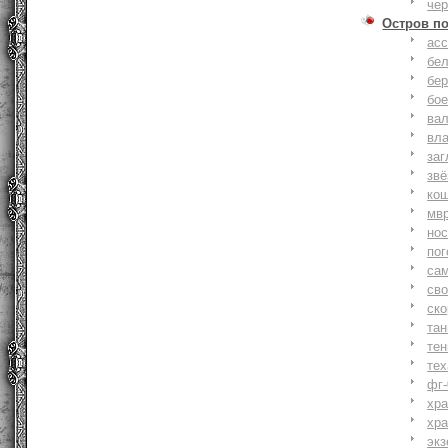
че
Остров п
ас
бе
бер
бо
ва
вл
заг
зв
ко
мв
но
по
са
св
ск
та
тен
тех
фг-
хр
хр
экз