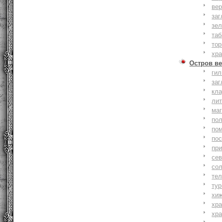
вер
заг
зе
та
тор
хр
Остров ве
ги
заг
кл
ли
ма
по
по
по
пр
се
со
тел
тур
хи
хр
хр