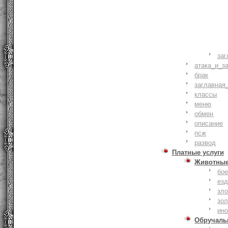
заг
атака_и_з
брак
заглавная
классы
меню
обмен
описание
псж
развод
Платные услуги
Животны
бое
ез
зло
зо
ин
Обручаль