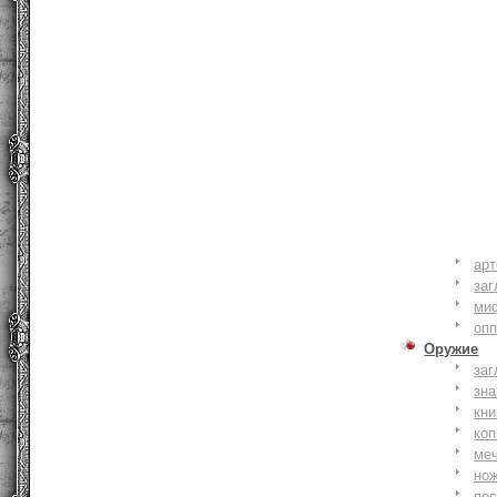
ар
заг
ми
оп
Оружие
заг
зн
кни
коп
ме
но
по