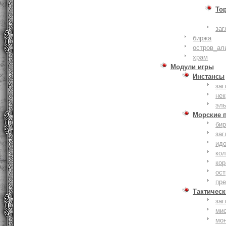
То
заг
биржа
остров_ал
храм
Модули игры
Инстансы
заг
не
эл
Морские 
би
заг
ид
ко
кор
ост
пр
Тактическ
заг
ми
мо