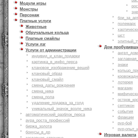
ра
Модули игры
ро
Монстры
эн
Персонаж
бои_за_ар
Платные услуги
полемарх
Животные
хаотическ
Обручальные кольца
шст
Платные смайлы
элитный_т
Услуги лзг
Дом пробудивш
Услуги от администрации
ангел_дом
индивид_и_клан_подарки
заглавная
картинка_в_инфо_перса
знаки
клановое_изображение_вещей
кольцо_пр
клановый_образ
кровожадн
клановый_смайл
лотерея
смена_даты_рождения
магазин
смена_ника
мифическ
смена_пола
остров_кр
удаление_подарка_за_голд
септикон
уникальный_значок_возле_ника
события
автоматический_разблок_перса
фракции
аура_роста_профессий
pvp-бой
биржа_золота
pvp-опыт_
бонусы_в_др
Игровая валюта
заглавная_страница