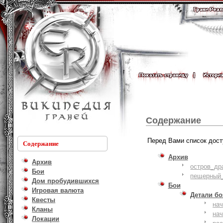
Содержание
Перед Вами список дост
Содержание
Архив
Архив
остров_др
Бои
пещерный_
Дом пробудившихся
Бои
Игровая валюта
Детали б
Квесты
на
Кланы
на
Локации