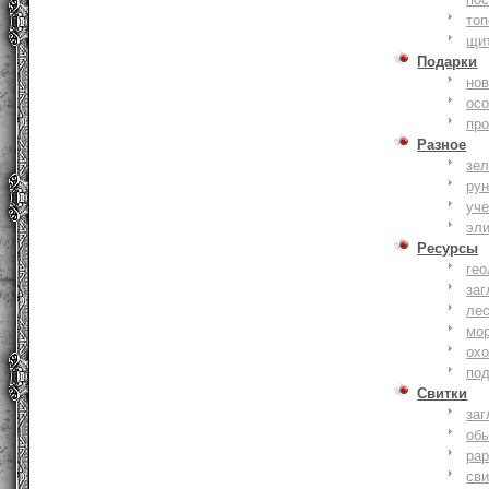
то
щи
Подарки
нов
ос
пр
Разное
зе
ру
уче
эл
Ресурсы
гео
заг
ле
мо
охо
по
Свитки
заг
об
ра
сви