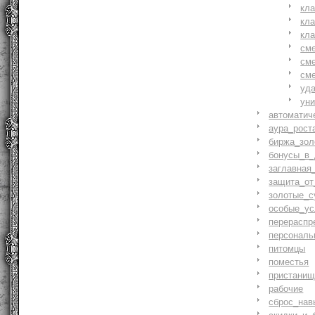
кл
кл
кл
см
см
см
уд
ун
автоматич
аура_рост
биржа_зол
бонусы_в_
заглавная
защита_от
золотые_с
особые_ус
перераспр
персональ
питомцы
поместья
пристани
рабочие
сброс_нав