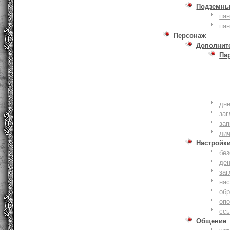
Подземны
пан
пан
Персонаж
Дополнит
Па
дне
заг
зап
ли
Настройк
без
де
заг
нас
обр
оп
сс
Общение