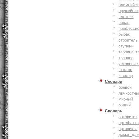
олимпийск
оружейник
плотник
повар
профессио
рыбак
строитель
ступени
таблица_т
траппер
ускорение
шахтер
ювелир
Словари
боевой
личностны
мирный
общий
Словарь
авторитет
артефакт_
артовик_а
дамаг_дэ