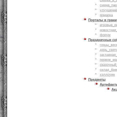
скидки_и_
смена_пар
улучшение
ярмарка
Порталы в грани
игровые_р
новостная
форум
Праздничные со
гонцы_вес
день_свят
заглавная
первое_ма
сказочный
склад_бое
хэллоуин
Предметы
Артефакт
Ак