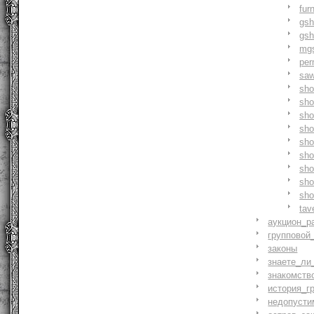
fur
gs
gs
mg
pe
saw
sh
sho
sh
sho
sh
sh
sh
sh
sh
tav
аукцион_р
групповой
законы
знаете_ли
знакомств
история_г
недопусти