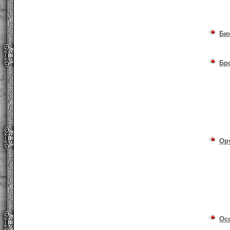
Би
Бр
Ор
Ос