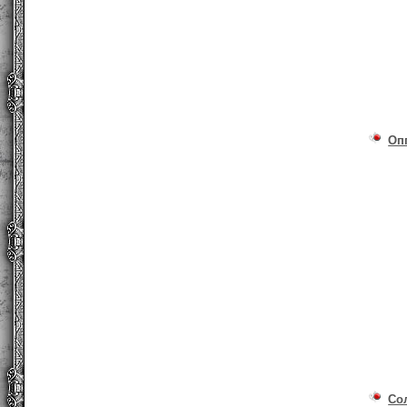
Оп
Со