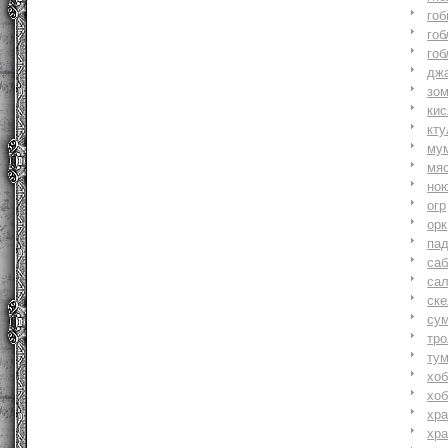
гоб
гоб
гоб
джа
зо
ки
кту
му
мя
но
огр
орк
па
саб
са
ске
су
тр
ту
хоб
хоб
хр
хр