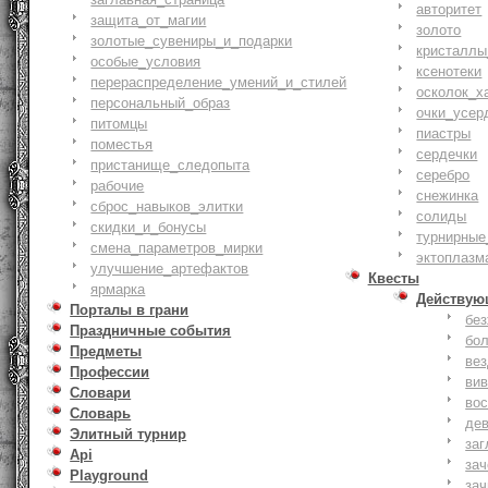
авторитет
защита_от_магии
золото
золотые_сувениры_и_подарки
кристаллы
особые_условия
ксенотеки
перераспределение_умений_и_стилей
осколок_х
персональный_образ
очки_усер
питомцы
пиастры
поместья
сердечки
пристанище_следопыта
серебро
рабочие
снежинка
сброс_навыков_элитки
солиды
скидки_и_бонусы
турнирные
смена_параметров_мирки
эктоплазм
улучшение_артефактов
Квесты
ярмарка
Действую
Порталы в грани
бе
Праздничные события
бо
Предметы
ве
Профессии
ви
Словари
вос
Словарь
де
Элитный турнир
заг
Api
за
Playground
зач