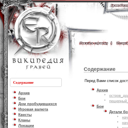
Содержание
Перед Вами список дост
Содержание
Архив
Архив
остров_др
Бои
пещерный_
Дом пробудившихся
Бои
Игровая валюта
Детали б
Квесты
на
Кланы
на
Локации