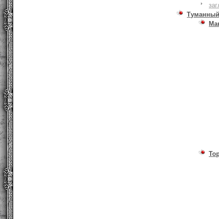
заг
Туманный
Ма
То