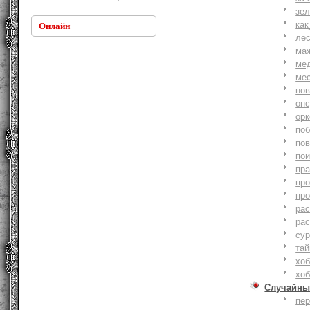
зе
как
Онлайн
ле
ма
ме
ме
но
онс
ор
по
по
по
пр
пр
пр
ра
ра
су
тай
хоб
хоб
Случайны
пе