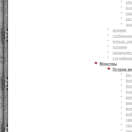
объ
осо
пе
ре
юн
агромаг
глобальны
кольцо_ра
лотереи
нападение
случайные
Монстры
Остров ве
бе
бе
бо
бу
ве
ви
во
вэ
гар
гиг
гно