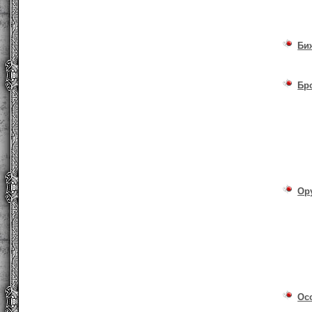
Би
Бр
Ор
Ос