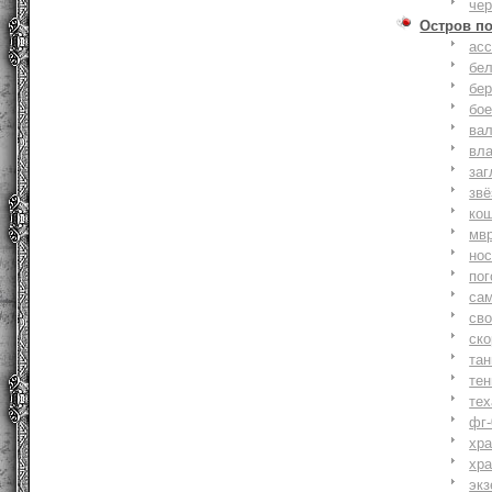
че
Остров п
ас
бе
бер
бо
ва
вл
заг
зв
ко
мв
но
по
са
св
ск
та
тен
тех
фг-
хр
хр
экз