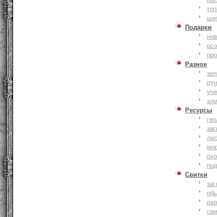
то
щи
Подарки
нов
ос
пр
Разное
зе
ру
уче
эл
Ресурсы
гео
заг
ле
мо
охо
по
Свитки
заг
об
ра
сви