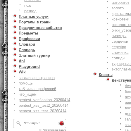
авторитет
псж
золото
развод
кристаллы
Платные услуги
ксенотеки
Порталы в грани
осколок_х
Праздничные события
очки_усер
Предметы
пиастры
Профессии
сердечки
Словари
серебро
Словарь
снежинка
Элитный турнир
солиды
Api
турнирные
Playground
эктоплазм
Wiki
Квесты
заглавная_страница
Действую
помощь
бе
табличка_профессий
бо
что_ищем
ве
pentest_verification_20260414
ви
pentest_xss_test2_20260414
вос
pentest_xss_test_20260414
де
заг
за
зач
>>
Расширенный поиск