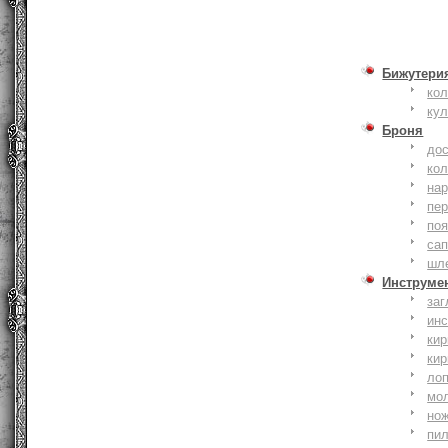
Бижутери
ко
ку
Броня
до
кол
на
пер
по
сап
шл
Инструме
заг
ин
кир
кир
ло
мо
но
пи