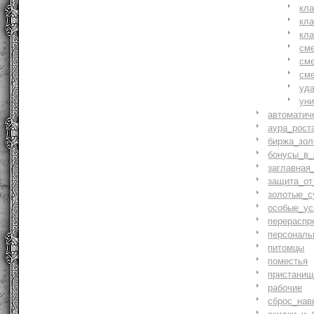
кл
кл
кл
см
см
см
уд
ун
автоматич
аура_рост
биржа_зол
бонусы_в_
заглавная
защита_от
золотые_с
особые_ус
перераспр
персональ
питомцы
поместья
пристани
рабочие
сброс_нав