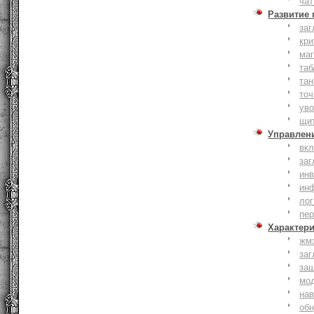
чат
Развитие
заг
кри
ма
таб
тан
точ
уво
щи
Управлен
вк
заг
инв
ин
лог
пе
Характер
жм
заг
за
мо
на
об