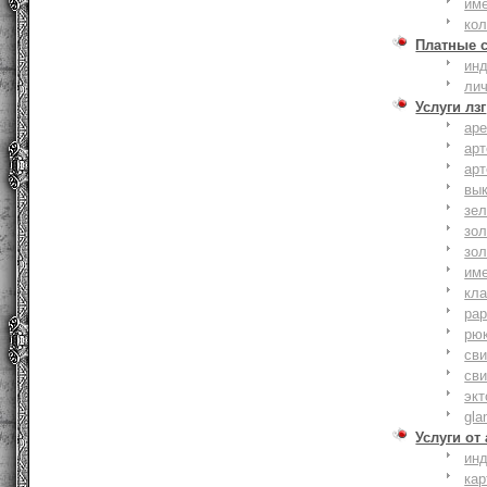
им
ко
Платные 
ин
ли
Услуги лзг
ар
ар
ар
вы
зе
зол
зо
им
кла
ра
рю
сви
сви
эк
gla
Услуги от
ин
ка