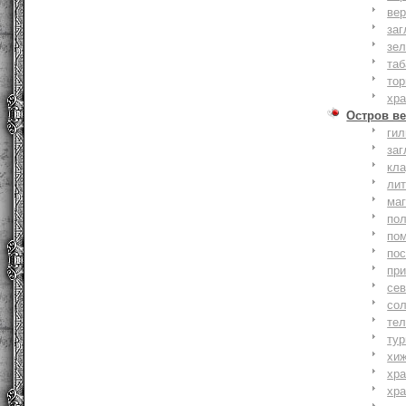
вер
заг
зе
та
тор
хр
Остров ве
ги
заг
кл
ли
ма
по
по
по
пр
се
со
тел
тур
хи
хр
хр