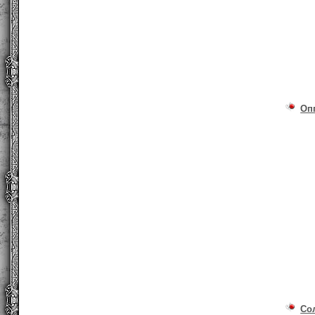
Оп
Со