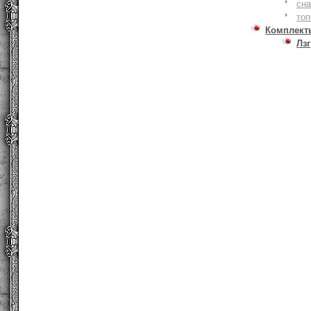
сна
то
Комплект
Лзг