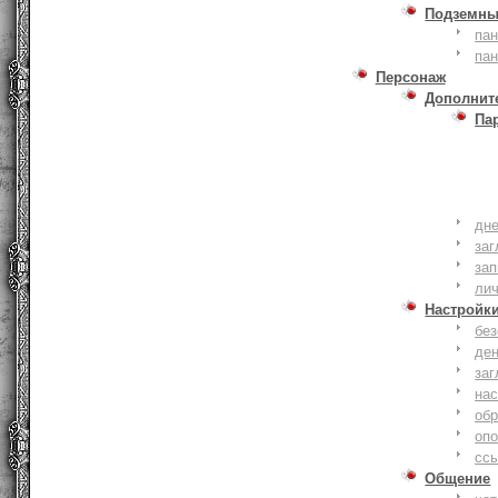
Подземны
пан
пан
Персонаж
Дополнит
Па
дне
заг
зап
ли
Настройк
без
де
заг
нас
обр
оп
сс
Общение