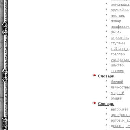
олимпийск
оружейник
плотник
повар
профессио
рыбак
строитель
ступени
таблица_т
траппер
ускорение
шахтер
ювелир
Словари
боевой
личностны
мирный
общий
Словарь
авторитет
артефакт_
артовик_а
дамаг_дэ