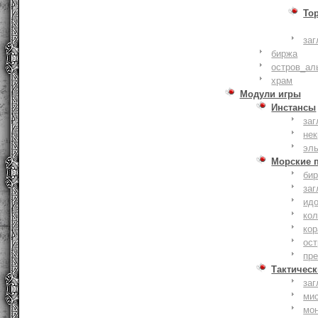
То
заг
биржа
остров_ал
храм
Модули игры
Инстансы
заг
не
эл
Морские 
би
заг
ид
ко
кор
ост
пр
Тактическ
заг
ми
мо