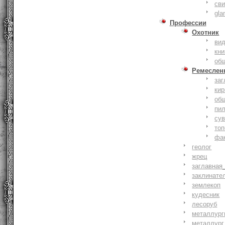
сви
gla
Профессии
Охотник
ви
кни
об
Ремеслен
заг
кир
об
пи
су
то
фа
геолог
жрец
заглавная
заклинате
землекоп
кудесник
лесоруб
металлург
металлург