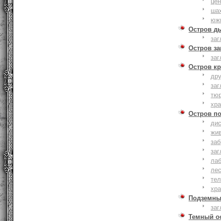
це
ша
юж
Остров д
заг
Остров з
заг
Остров к
дру
заг
тю
хр
Остров п
дис
жи
за
заг
лаб
ле
тел
хр
Подземны
заг
Темный о