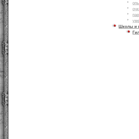
оп
очк
па
ум
Школы и 
Ги