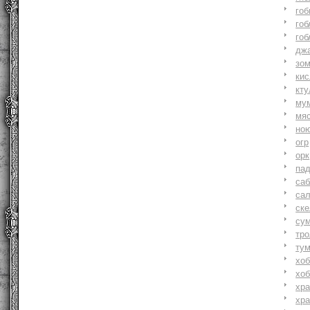
гоб
гоб
гоб
джа
зо
ки
кту
му
мя
но
огр
орк
па
саб
са
ске
су
тр
ту
хоб
хоб
хр
хр