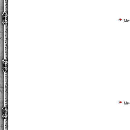
Ми
Ми