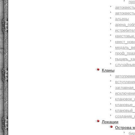
пр
автоквест
автоквест
альены
арена_гоб
истребите
квестовые
квест_нов
медаль_ве
проф_праз
рыцарь_ха
случайные
Кланы
автопреми
вступлени
заглавная
исключени
клановое_
клановые_
клановый_
создание_
Локации
Острова 
би