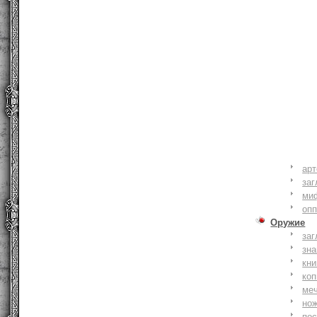
ар
заг
ми
оп
Оружие
заг
зн
кни
коп
ме
но
по