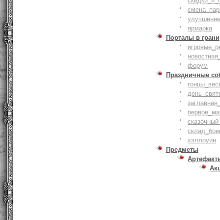
скидки_и_
смена_пар
улучшение
ярмарка
Порталы в грани
игровые_р
новостная
форум
Праздничные со
гонцы_вес
день_свят
заглавная
первое_ма
сказочный
склад_бое
хэллоуин
Предметы
Артефакт
Ак