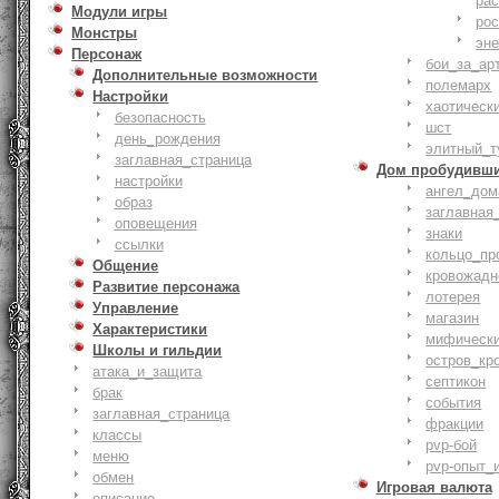
ра
Модули игры
ро
Монстры
эн
Персонаж
бои_за_ар
Дополнительные возможности
полемарх
Настройки
хаотическ
безопасность
шст
день_рождения
элитный_т
заглавная_страница
Дом пробудивш
настройки
ангел_дом
образ
заглавная
оповещения
знаки
ссылки
кольцо_пр
Общение
кровожадн
Развитие персонажа
лотерея
Управление
магазин
Характеристики
мифическ
Школы и гильдии
остров_кр
атака_и_защита
септикон
брак
события
заглавная_страница
фракции
классы
pvp-бой
меню
pvp-опыт_
обмен
Игровая валюта
описание