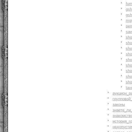
fur
gs
gs
mg
pe
saw
sh
sho
sh
sho
sh
sh
sh
sh
sh
tav
аукцион_р
групповой
законы
знаете_ли
знакомств
история_г
недопусти