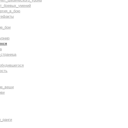
счёт_физического_урона
ст_боевых_умений
ергия_в_бою
тефакты
ие_бои
урнир
ихся
а
_страница
обудившегося
ость
ие_вещи
ови
и_ранги