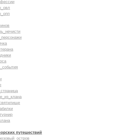
офессии
ы_овл
ы_опп
линов
ль_нечисти
_персонажи
ичка
терана
дники
оса
_события
и
е
_страница
е_из_клана
святилище
абилки
турнир
клана
морских путешествий
рюзовый_остров