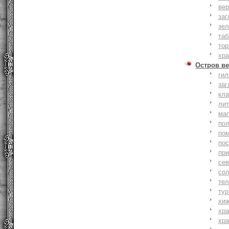
вер
заг
зе
та
тор
хр
Остров ве
ги
заг
кл
ли
ма
по
по
по
пр
се
со
тел
тур
хи
хр
хр