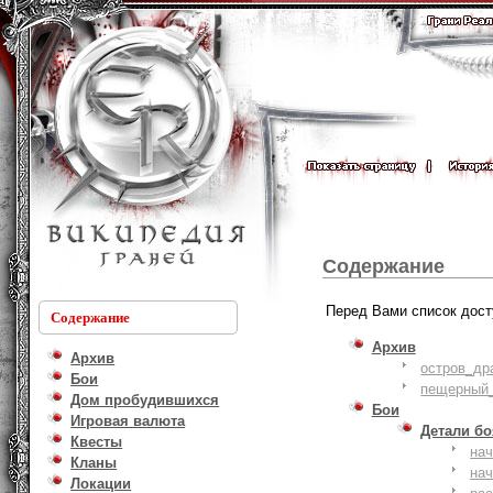
Содержание
Перед Вами список дост
Содержание
Архив
Архив
остров_др
Бои
пещерный_
Дом пробудившихся
Бои
Игровая валюта
Детали б
Квесты
на
Кланы
на
Локации