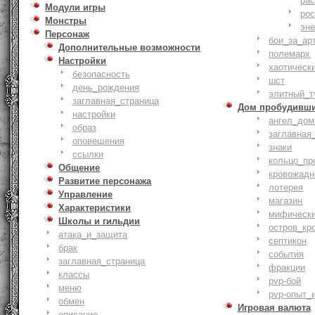
ра
Модули игры
ро
Монстры
эн
Персонаж
бои_за_ар
Дополнительные возможности
полемарх
Настройки
хаотическ
безопасность
шст
день_рождения
элитный_т
заглавная_страница
Дом пробудивш
настройки
ангел_дом
образ
заглавная
оповещения
знаки
ссылки
кольцо_пр
Общение
кровожадн
Развитие персонажа
лотерея
Управление
магазин
Характеристики
мифическ
Школы и гильдии
остров_кр
атака_и_защита
септикон
брак
события
заглавная_страница
фракции
классы
pvp-бой
меню
pvp-опыт_
обмен
Игровая валюта
описание