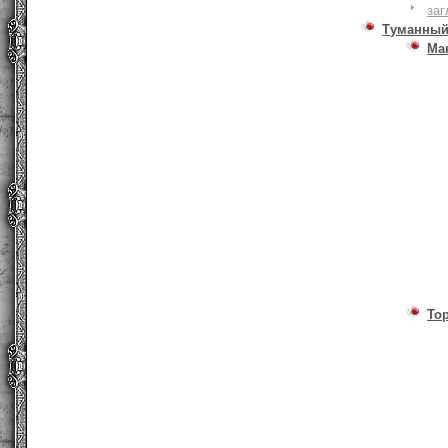
заг
Туманный
Ма
То