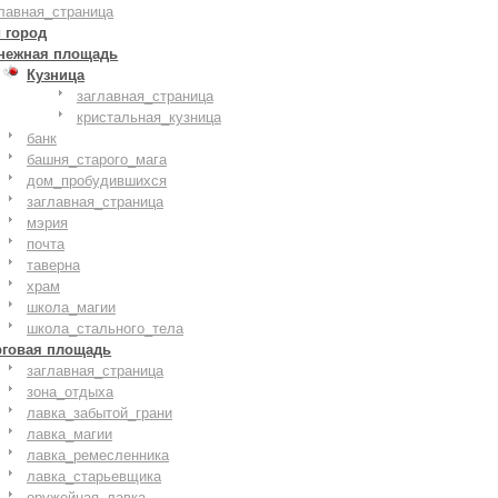
лавная_страница
 город
нежная площадь
Кузница
заглавная_страница
кристальная_кузница
банк
башня_старого_мага
дом_пробудившихся
заглавная_страница
мэрия
почта
таверна
храм
школа_магии
школа_стального_тела
рговая площадь
заглавная_страница
зона_отдыха
лавка_забытой_грани
лавка_магии
лавка_ремесленника
лавка_старьевщика
оружейная_лавка