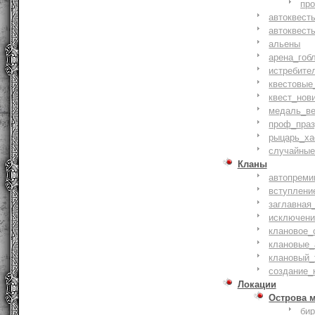
пр
автоквест
автоквест
альены
арена_гоб
истребите
квестовые
квест_нов
медаль_ве
проф_праз
рыцарь_ха
случайные
Кланы
автопреми
вступлени
заглавная
исключени
клановое_
клановые_
клановый_
создание_
Локации
Острова 
би