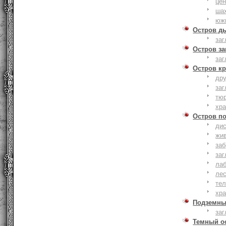
це
ша
юж
Остров д
заг
Остров з
заг
Остров к
дру
заг
тю
хр
Остров п
дис
жи
за
заг
лаб
ле
тел
хр
Подземны
заг
Темный о