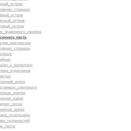
хний_остров
лавная_страница
лёный_остров
бачный_остров
говый_остров
ам_блаженного_люмена
сеннего листа
льдии_мастерства
лавная_страница
адбище
тейная
газин_у_валентино
лянка_кудесников
местье
следний_оплот
истанище_следопыта
верные_опилки
лидная_лавка
епорт_песка
нирная_арена
жина_отшельника
амы_склонностей
ам_листа