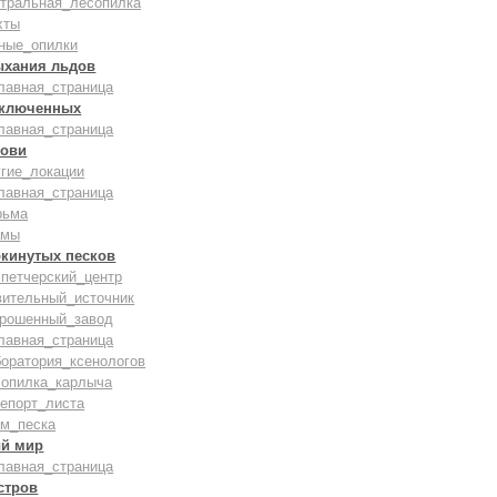
нтральная_лесопилка
хты
ные_опилки
ыхания льдов
лавная_страница
аключенных
лавная_страница
рови
гие_локации
лавная_страница
рьма
амы
окинутых песков
петчерский_центр
вительный_источник
брошенный_завод
лавная_страница
оратория_ксенологов
сопилка_карлыча
епорт_листа
ам_песка
й мир
лавная_страница
стров