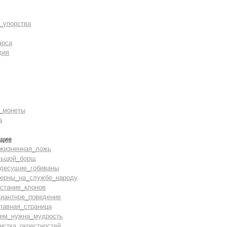
_упорства
аоса
дия
_монеты
а
щие
зжизненная_ложь
льшой_борщ
здесущие_гобиваны
верны_на_службе_народу
стание_клонов
виантное_поведение
лавная_страница
чем_нужна_мудрость
истка_окрестностей