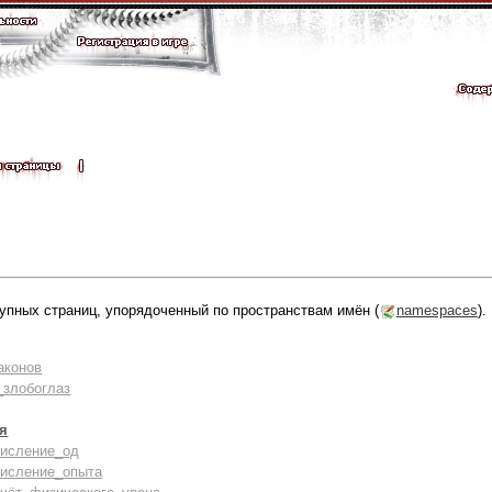
упных страниц, упорядоченный по пространствам имён (
namespaces
).
аконов
злобоглаз
оя
числение_од
числение_опыта