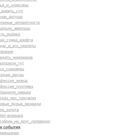
лья_и_эликсиры
_варить_суп
сная_ратуша
жорные_неприятности
дальон_амилазы
сть_рыбака
вая_сумка_крофта
даг_и_его_скелеты
комания
бедить_чемпионов
вылазили_тут
иск_сокровищ
аздник_весны
офессия_жреца
офессия_плотника
спредели_навыки
ссказ_про_торговлю
ровые_бурые_медведи
на_золота
бит-воришка
гоблин_не_друг_лепрекону
е события
ремещение