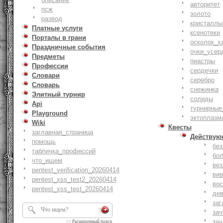
авторитет
псж
золото
развод
кристаллы
Платные услуги
ксенотеки
Порталы в грани
осколок_х
Праздничные события
очки_усер
Предметы
пиастры
Профессии
сердечки
Словари
серебро
Словарь
снежинка
Элитный турнир
солиды
Api
турнирные
Playground
эктоплазм
Wiki
Квесты
заглавная_страница
Действую
помощь
бе
табличка_профессий
бо
что_ищем
ве
pentest_verification_20260414
ви
pentest_xss_test2_20260414
вос
pentest_xss_test_20260414
де
заг
за
зач
>>
Расширенный поиск