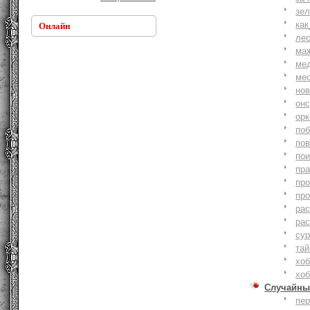
зе
как
Онлайн
ле
ма
ме
ме
но
онс
ор
по
по
по
пр
пр
пр
ра
ра
су
тай
хоб
хоб
Случайны
пе