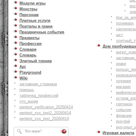
ра
Модули игры
ро
Монстры
эн
Персонаж
бои_за_ар
Платные услуги
полемарх
Порталы в грани
хаотическ
Праздничные события
шст
Предметы
элитный_т
Профессии
Дом пробудивш
Словари
ангел_дом
Словарь
заглавная
Элитный турнир
знаки
Api
кольцо_пр
Playground
кровожадн
Wiki
лотерея
заглавная_страница
магазин
помощь
мифическ
табличка_профессий
остров_кр
что_ищем
септикон
pentest_verification_20260414
события
pentest_xss_test2_20260414
фракции
pentest_xss_test_20260414
pvp-бой
pvp-опыт_
Игровая валюта