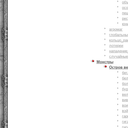
объ
осо
пе
ре
юн
агромаг
глобальны
кольцо_ра
лотереи
нападение
случайные
Монстры
Остров ве
бе
бе
бо
бу
ве
ви
во
вэ
гар
гиг
гно