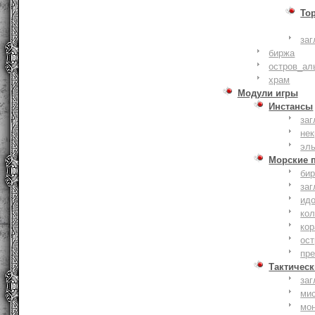
То
заг
биржа
остров_ал
храм
Модули игры
Инстансы
заг
не
эл
Морские 
би
заг
ид
ко
кор
ост
пр
Тактическ
заг
ми
мо