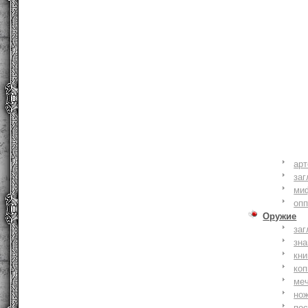
ар
заг
ми
оп
Оружие
заг
зн
кни
коп
ме
но
по