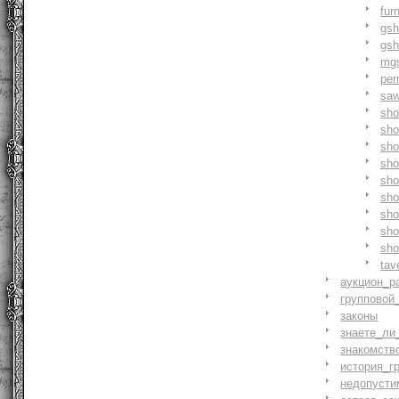
fur
gs
gs
mg
pe
saw
sh
sho
sh
sho
sh
sh
sh
sh
sh
tav
аукцион_р
групповой
законы
знаете_ли
знакомств
история_г
недопусти