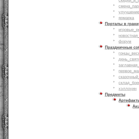
скидки_и_
смена_пар
улучшение
ярмарка
Порталы в грани
игровые_р
новостная
форум
Праздничные со
гонцы_вес
день_свят
заглавная
первое_ма
сказочный
склад_бое
хэллоуин
Предметы
Артефакт
Ак