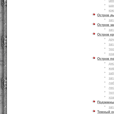
це
ша
юж
Остров д
заг
Остров з
заг
Остров к
дру
заг
тю
хр
Остров п
дис
жи
за
заг
лаб
ле
тел
хр
Подземны
заг
Темный о