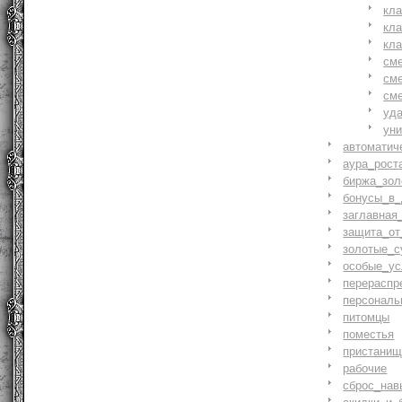
кл
кл
кл
см
см
см
уд
ун
автоматич
аура_рост
биржа_зол
бонусы_в_
заглавная
защита_от
золотые_с
особые_ус
перераспр
персональ
питомцы
поместья
пристани
рабочие
сброс_нав