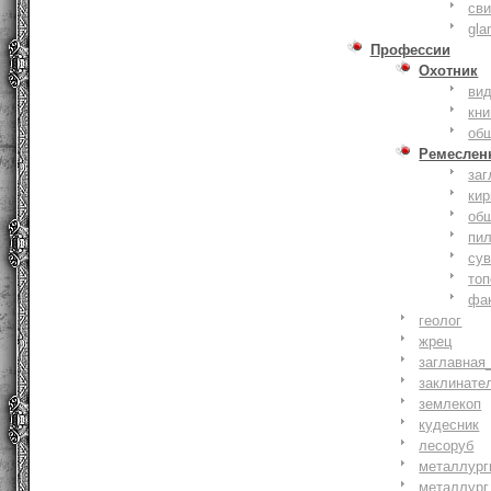
сви
gla
Профессии
Охотник
ви
кни
об
Ремеслен
заг
кир
об
пи
су
то
фа
геолог
жрец
заглавная
заклинате
землекоп
кудесник
лесоруб
металлург
металлург