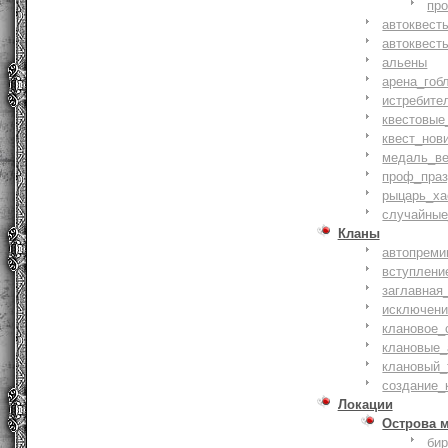
пр
автоквест
автоквест
альены
арена_гоб
истребите
квестовые
квест_нов
медаль_ве
проф_праз
рыцарь_ха
случайные
Кланы
автопреми
вступлени
заглавная
исключени
клановое_
клановые_
клановый_
создание_
Локации
Острова 
би