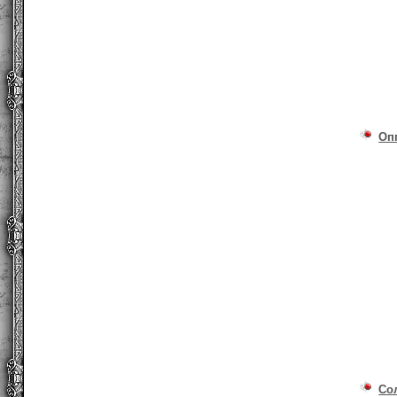
Оп
Со