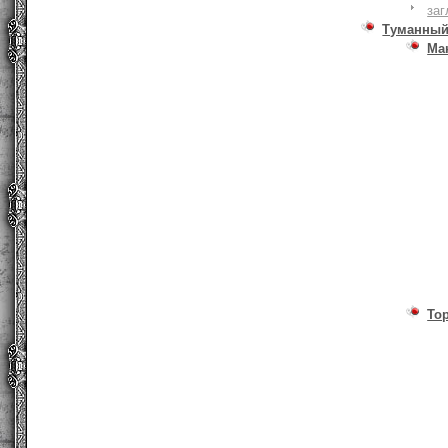
заг
Туманный
Ма
То