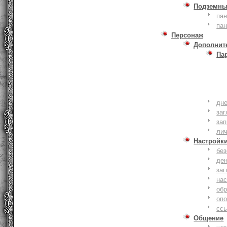
Подземны
пан
пан
Персонаж
Дополнит
Па
дне
заг
зап
ли
Настройк
без
де
заг
нас
обр
оп
сс
Общение