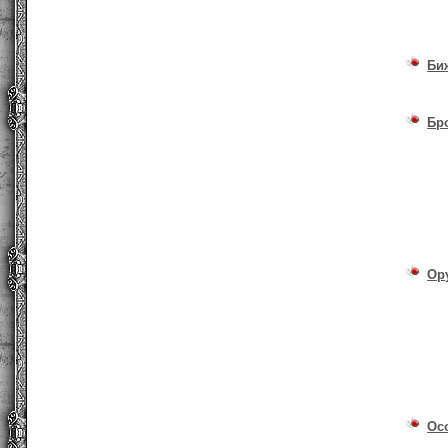
Би
Бр
Ор
Ос