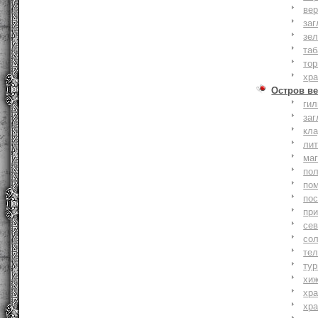
вер
заг
зе
та
тор
хр
Остров ве
ги
заг
кл
ли
ма
по
по
по
пр
се
со
тел
тур
хи
хр
хр