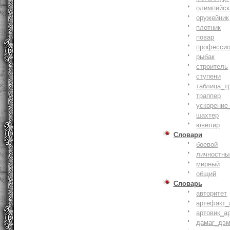
олимпийск
оружейник
плотник
повар
профессио
рыбак
строитель
ступени
таблица_т
траппер
ускорение
шахтер
ювелир
Словари
боевой
личностны
мирный
общий
Словарь
авторитет
артефакт_
артовик_а
дамаг_дэ