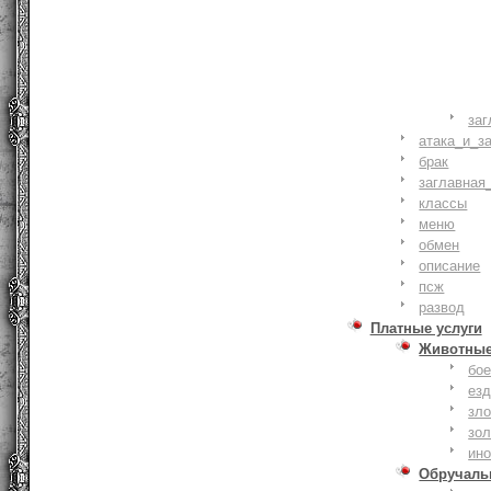
заг
атака_и_з
брак
заглавная
классы
меню
обмен
описание
псж
развод
Платные услуги
Животны
бое
ез
зло
зо
ин
Обручаль