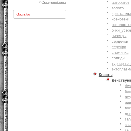
авторитет
>>
Расширенный поиск
золото
кристаллы
Онлайн
ксенотеки
осколок_х
очки_усер
пиастры
сердечки
серебро
снежинка
солиды
турнирные
эктоплазм
Квесты
Действую
бе
бо
ве
ви
вос
де
заг
за
зач