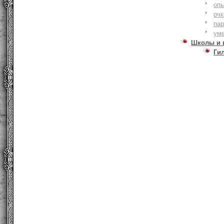
оп
очк
па
ум
Школы и 
Ги