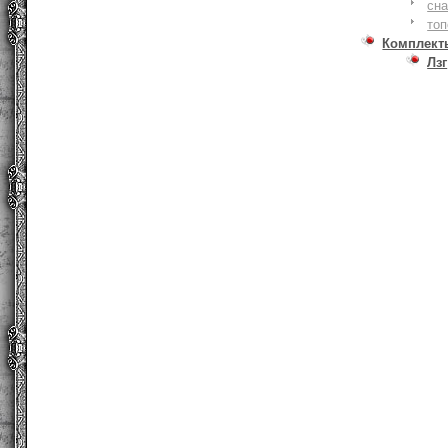
сна
то
Комплект
Лзг