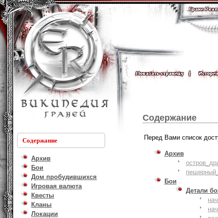
Содержание
Перед Вами список дост
Содержание
Архив
Архив
остров_др
Бои
пещерный_
Дом пробудившихся
Бои
Игровая валюта
Детали б
Квесты
на
Кланы
на
Локации