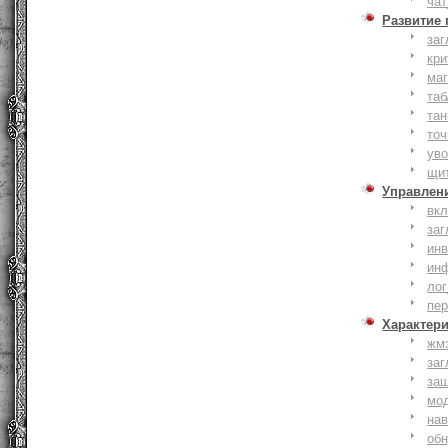
чат
Развитие
заг
кри
ма
таб
тан
точ
уво
щи
Управлен
вк
заг
инв
ин
лог
пе
Характер
жм
заг
за
мо
на
об