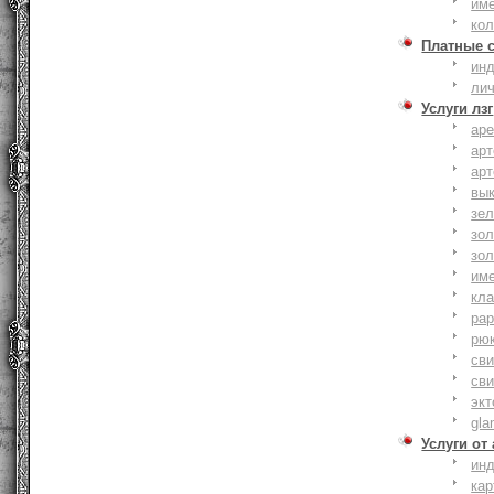
им
ко
Платные 
ин
ли
Услуги лзг
ар
ар
ар
вы
зе
зол
зо
им
кла
ра
рю
сви
сви
эк
gla
Услуги от
ин
ка