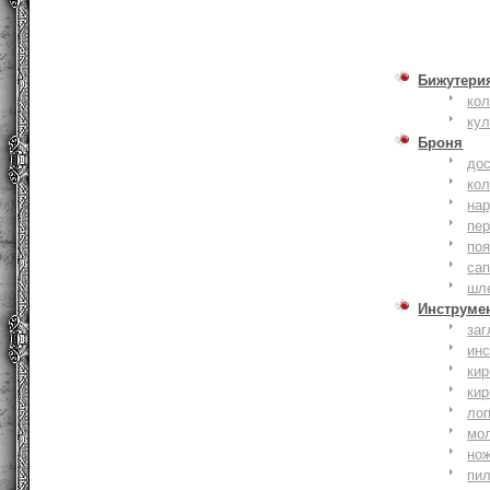
Бижутери
ко
ку
Броня
до
кол
на
пер
по
сап
шл
Инструме
заг
ин
кир
кир
ло
мо
но
пи