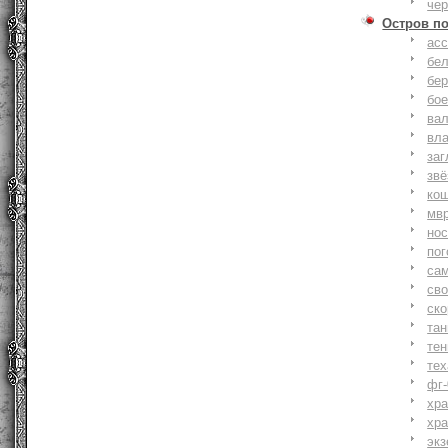
че
Остров п
ас
бе
бер
бо
ва
вл
заг
зв
ко
мв
но
по
са
св
ск
та
тен
тех
фг-
хр
хр
экз