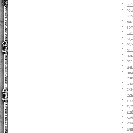
гоб
гоб
гоб
джа
зо
ки
кту
му
мя
но
огр
орк
па
саб
са
ске
су
тр
ту
хоб
хоб
хр
хр