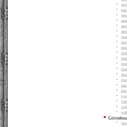
зе
как
ле
ма
ме
ме
но
онс
ор
по
по
по
пр
пр
пр
ра
ра
су
тай
хоб
хоб
Случайны
пе