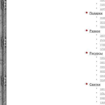
то
щи
Подарки
нов
ос
пр
Разное
зе
ру
уче
эл
Ресурсы
гео
заг
ле
мо
охо
по
Свитки
заг
об
ра
сви