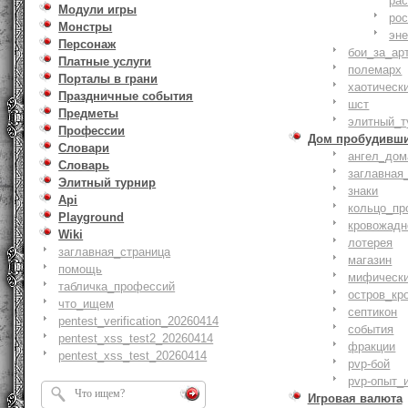
ра
Модули игры
ро
Монстры
эн
Персонаж
бои_за_ар
Платные услуги
полемарх
Порталы в грани
хаотическ
Праздничные события
шст
Предметы
элитный_т
Профессии
Дом пробудивш
Словари
ангел_дом
Словарь
заглавная
Элитный турнир
знаки
Api
кольцо_пр
Playground
кровожадн
Wiki
лотерея
заглавная_страница
магазин
помощь
мифическ
табличка_профессий
остров_кр
что_ищем
септикон
pentest_verification_20260414
события
pentest_xss_test2_20260414
фракции
pentest_xss_test_20260414
pvp-бой
pvp-опыт_
Игровая валюта