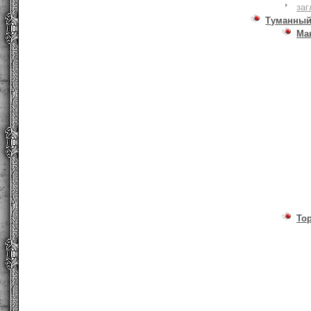
заг
Туманный
Ма
То