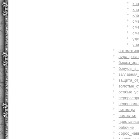
кл
кл
кл
см
см
см
уд
ун
автоматич
аура_рост
биржа_зол
бонусы_в_
заглавная
защита_от
золотые_с
особые_ус
перераспр
персональ
питомцы
поместья
пристани
рабочие
сброс_нав