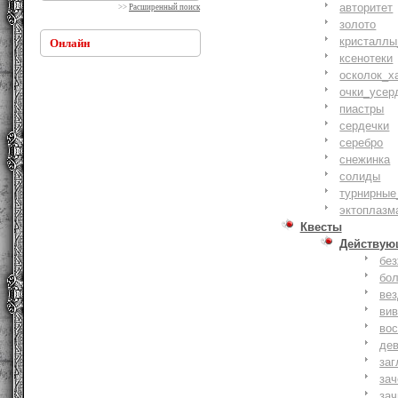
авторитет
>>
Расширенный поиск
золото
кристаллы
Онлайн
ксенотеки
осколок_х
очки_усер
пиастры
сердечки
серебро
снежинка
солиды
турнирные
эктоплазм
Квесты
Действую
бе
бо
ве
ви
вос
де
заг
за
зач