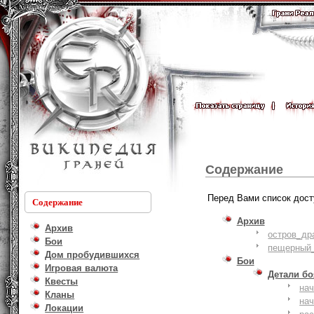
Содержание
Перед Вами список дост
Содержание
Архив
Архив
остров_др
Бои
пещерный_
Дом пробудившихся
Бои
Игровая валюта
Детали б
Квесты
на
Кланы
на
Локации