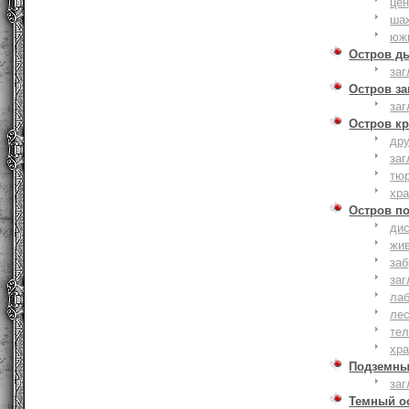
це
ша
юж
Остров д
заг
Остров з
заг
Остров к
дру
заг
тю
хр
Остров п
дис
жи
за
заг
лаб
ле
тел
хр
Подземны
заг
Темный о