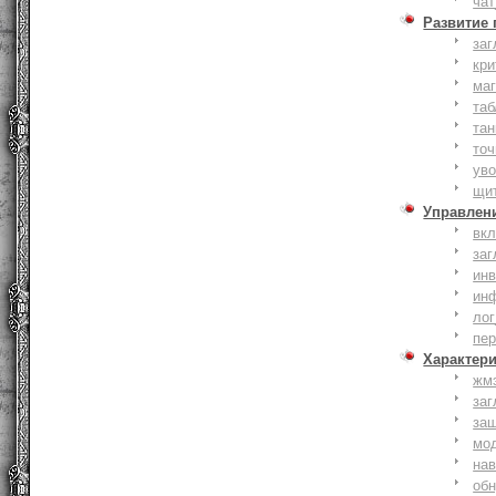
чат
Развитие
заг
кри
ма
таб
тан
точ
уво
щи
Управлен
вк
заг
инв
ин
лог
пе
Характер
жм
заг
за
мо
на
об