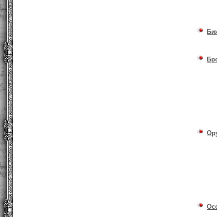
Би
Бр
Ор
Ос