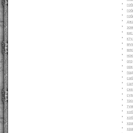
гоб
гоб
гоб
джа
зо
ки
кту
му
мя
но
огр
орк
па
саб
са
ске
су
тр
ту
хоб
хоб
хр
хр