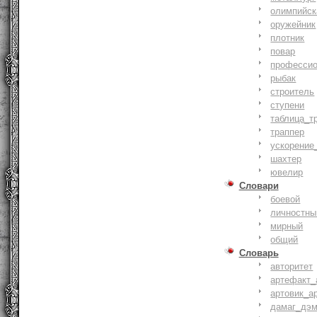
олимпийск
оружейник
плотник
повар
профессио
рыбак
строитель
ступени
таблица_т
траппер
ускорение
шахтер
ювелир
Словари
боевой
личностны
мирный
общий
Словарь
авторитет
артефакт_
артовик_а
дамаг_дэ