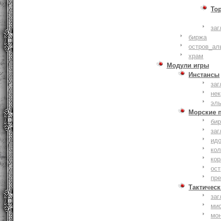
То
заг
биржа
остров_ал
храм
Модули игры
Инстансы
заг
не
эл
Морские 
би
заг
ид
ко
кор
ост
пр
Тактическ
заг
ми
мо