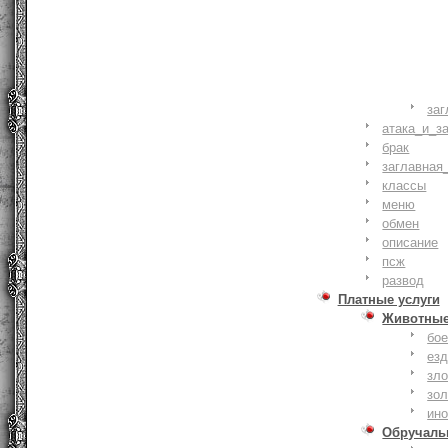
заг
атака_и_з
брак
заглавная
классы
меню
обмен
описание
псж
развод
Платные услуги
Животны
бое
ез
зло
зо
ин
Обручаль