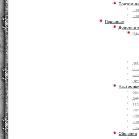
Подземны
пан
пан
Персонаж
Дополнит
Па
дне
заг
зап
ли
Настройк
без
де
заг
нас
обр
оп
сс
Общение