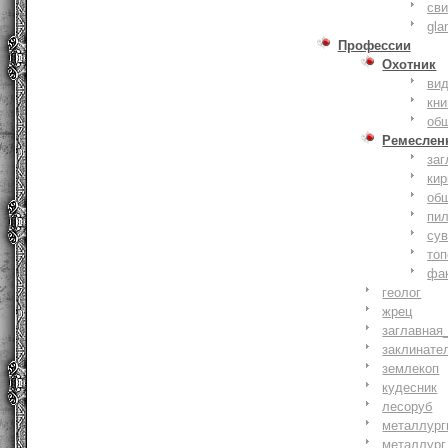
сви
gla
Профессии
Охотник
ви
кни
об
Ремеслен
заг
кир
об
пи
су
то
фа
геолог
жрец
заглавная
заклинате
землекоп
кудесник
лесоруб
металлург
металлург