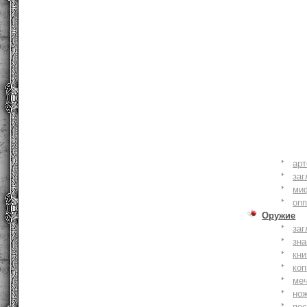
ар
заг
ми
оп
Оружие
заг
зн
кни
коп
ме
но
по