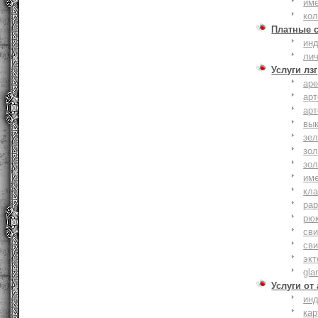
им
ко
Платные 
ин
ли
Услуги лзг
ар
ар
ар
вы
зе
зол
зо
им
кла
ра
рю
сви
сви
эк
gla
Услуги от
ин
ка