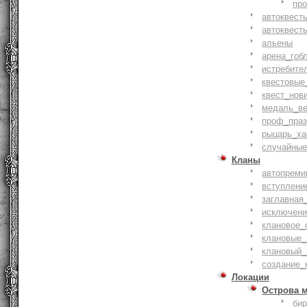
пр
автоквест
автоквест
альены
арена_гоб
истребите
квестовые
квест_нов
медаль_ве
проф_праз
рыцарь_ха
случайные
Кланы
автопреми
вступлени
заглавная
исключени
клановое_
клановые_
клановый_
создание_
Локации
Острова 
би