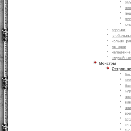
объ
осо
пе
ре
юн
агромаг
глобальны
кольцо_ра
лотереи
нападение
случайные
Монстры
Остров ве
бе
бе
бо
бу
ве
ви
во
вэ
гар
гиг
гно