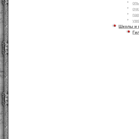
оп
очк
па
ум
Школы и 
Ги