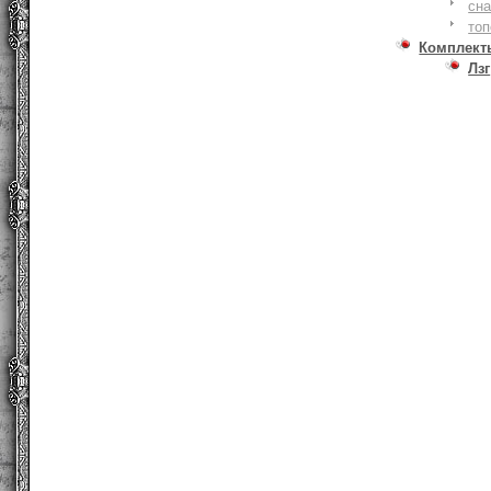
сна
то
Комплект
Лзг