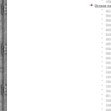
че
Остров п
ас
бе
бер
бо
ва
вл
заг
зв
ко
мв
но
по
са
св
ск
та
тен
тех
фг-
хр
хр
экз