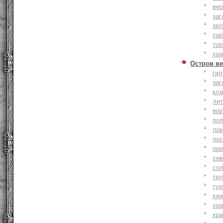
вер
заг
зе
та
тор
хр
Остров ве
ги
заг
кл
ли
ма
по
по
по
пр
се
со
тел
тур
хи
хр
хр