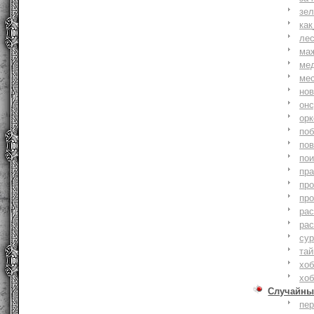
зе
как
ле
ма
ме
ме
но
онс
ор
по
по
по
пр
пр
пр
ра
ра
су
тай
хоб
хоб
Случайны
пе