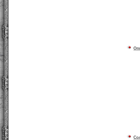
Оп
Со