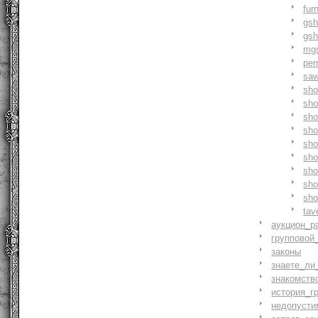
fur
gs
gs
mg
pe
saw
sh
sho
sh
sho
sh
sh
sh
sh
sh
tav
аукцион_р
групповой
законы
знаете_ли
знакомств
история_г
недопусти