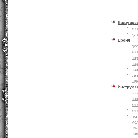
Бижутери
ко
ку
Броня
до
кол
на
пер
по
сап
шл
Инструме
заг
ин
кир
кир
ло
мо
но
пи