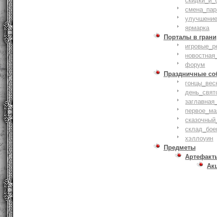
скидки_и_
смена_пар
улучшение
ярмарка
Порталы в грани
игровые_р
новостная
форум
Праздничные со
гонцы_вес
день_свят
заглавная
первое_ма
сказочный
склад_бое
хэллоуин
Предметы
Артефакт
Ак