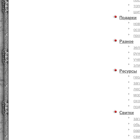
то
щи
Подарки
нов
ос
пр
Разное
зе
ру
уче
эл
Ресурсы
гео
заг
ле
мо
охо
по
Свитки
заг
об
ра
сви