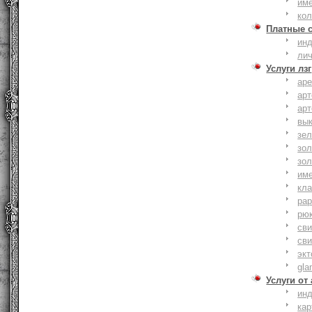
им
ко
Платные 
ин
ли
Услуги лзг
ар
ар
ар
вы
зе
зол
зо
им
кла
ра
рю
сви
сви
эк
gla
Услуги от
ин
ка