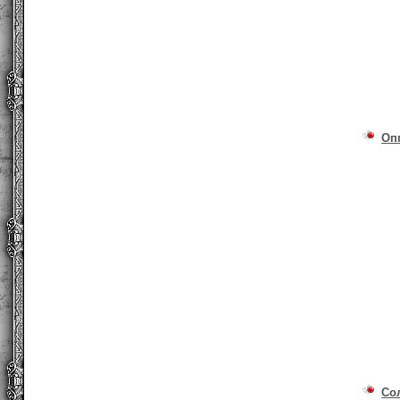
Оп
Со