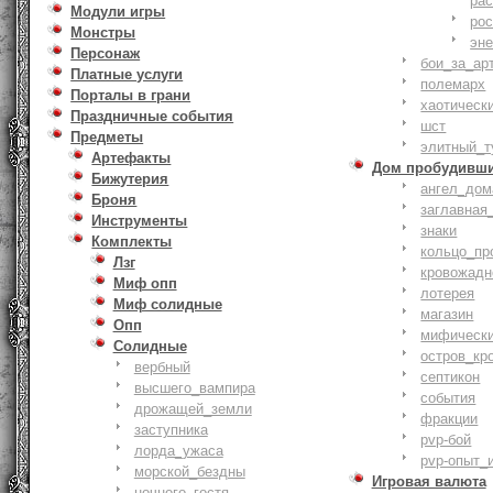
ра
Модули игры
ро
Монстры
эн
Персонаж
бои_за_ар
Платные услуги
полемарх
Порталы в грани
хаотическ
Праздничные события
шст
Предметы
элитный_т
Артефакты
Дом пробудивш
Бижутерия
ангел_дом
Броня
заглавная
Инструменты
знаки
Комплекты
кольцо_пр
Лзг
кровожадн
Миф опп
лотерея
Миф солидные
магазин
Опп
мифическ
Солидные
остров_кр
вербный
септикон
высшего_вампира
события
дрожащей_земли
фракции
заступника
pvp-бой
лорда_ужаса
pvp-опыт_
морской_бездны
Игровая валюта
ночного_гостя