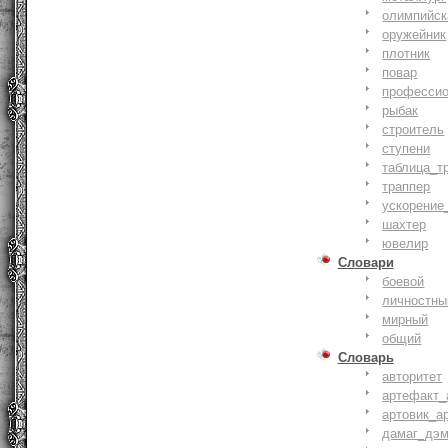
олимпийск
оружейник
плотник
повар
профессио
рыбак
строитель
ступени
таблица_т
траппер
ускорение
шахтер
ювелир
Словари
боевой
личностны
мирный
общий
Словарь
авторитет
артефакт_
артовик_а
дамаг_дэ