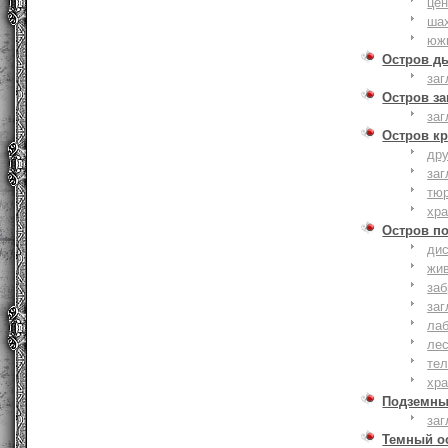
це
ша
юж
Остров д
заг
Остров з
заг
Остров к
дру
заг
тю
хр
Остров п
дис
жи
за
заг
лаб
ле
тел
хр
Подземны
заг
Темный о