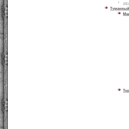
заг
Туманный
Ма
То