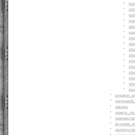
fur
gs
gs
mg
pe
saw
sh
sho
sh
sho
sh
sh
sh
sh
sh
tav
аукцион_р
групповой
законы
знаете_ли
знакомств
история_г
недопусти