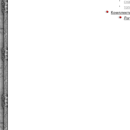
сна
то
Комплект
Лзг