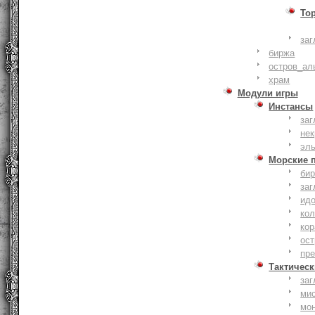
То
заг
биржа
остров_ал
храм
Модули игры
Инстансы
заг
не
эл
Морские 
би
заг
ид
ко
кор
ост
пр
Тактическ
заг
ми
мо