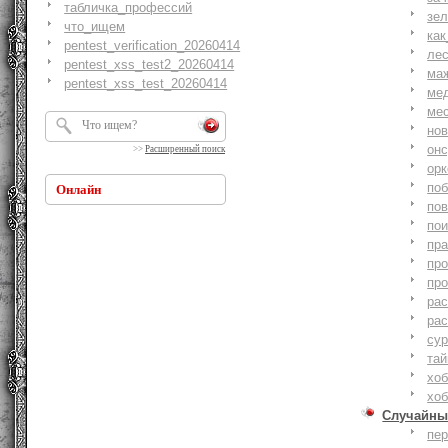
табличка_профессий
зе
что_ищем
как
pentest_verification_20260414
ле
pentest_xss_test2_20260414
ма
pentest_xss_test_20260414
ме
ме
но
онс
>>
Расширенный поиск
ор
по
Онлайн
по
по
пр
пр
пр
ра
ра
су
тай
хоб
хоб
Случайны
пе