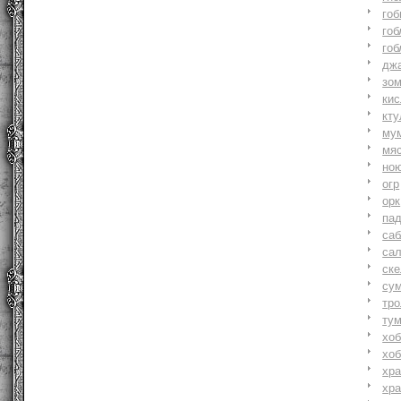
гоб
гоб
гоб
джа
зо
ки
кту
му
мя
но
огр
орк
па
саб
са
ске
су
тр
ту
хоб
хоб
хр
хр