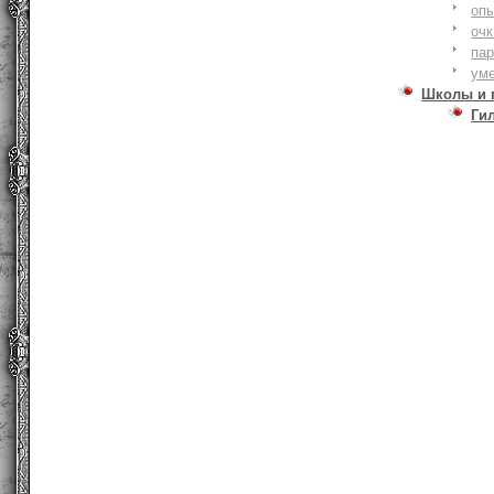
оп
очк
па
ум
Школы и 
Ги