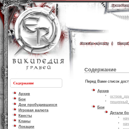
Содержание
Перед Вами список дост
Содержание
Архив
Архив
остров_др
Бои
пещерный_
Дом пробудившихся
Бои
Игровая валюта
Детали б
Квесты
на
Кланы
на
Локации