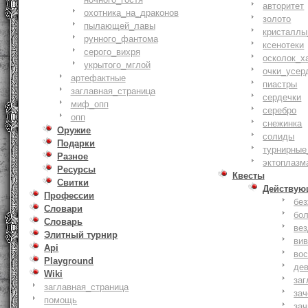
авторитет
охотника_на_драконов
золото
пылающей_лавы
кристаллы
рунного_фантома
ксенотеки
серого_вихря
осколок_х
укрытого_мглой
очки_усер
артефактные
пиастры
заглавная_страница
сердечки
миф_опп
серебро
опп
снежинка
Оружие
солиды
Подарки
турнирные
Разное
эктоплазм
Ресурсы
Квесты
Свитки
Действую
Профессии
бе
Словари
бо
Словарь
ве
Элитный турнир
ви
Api
вос
Playground
де
Wiki
заг
заглавная_страница
за
помощь
зач