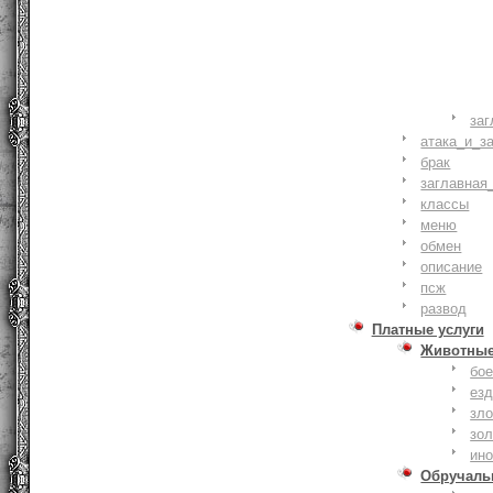
заг
атака_и_з
брак
заглавная
классы
меню
обмен
описание
псж
развод
Платные услуги
Животны
бое
ез
зло
зо
ин
Обручаль