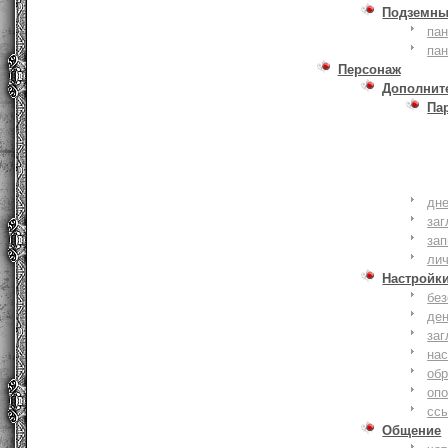
Подземны
пан
пан
Персонаж
Дополнит
Па
дне
заг
зап
ли
Настройк
без
де
заг
нас
обр
оп
сс
Общение