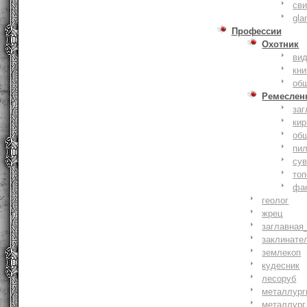
сви
gla
Профессии
Охотник
ви
кни
об
Ремеслен
заг
кир
об
пи
су
то
фа
геолог
жрец
заглавная
заклинате
землекоп
кудесник
лесоруб
металлург
металлург