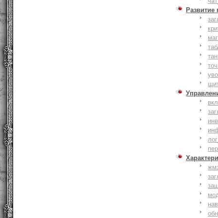
чат
Развитие
заг
кри
ма
таб
тан
точ
уво
щи
Управлен
вк
заг
инв
ин
лог
пе
Характер
жм
заг
за
мо
на
об