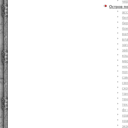
че
Остров п
ас
бе
бер
бо
ва
вл
заг
зв
ко
мв
но
по
са
св
ск
та
тен
тех
фг-
хр
хр
экз