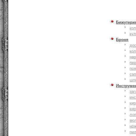
Бижутери
ко
ку
Броня
до
кол
на
пер
по
сап
шл
Инструме
заг
ин
кир
кир
ло
мо
но
пи