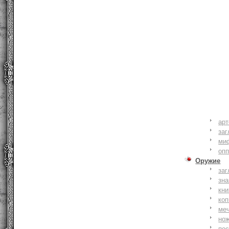
ар
заг
ми
оп
Оружие
заг
зн
кни
коп
ме
но
по