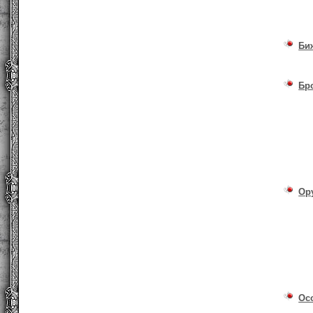
Би
Бр
Ор
Ос