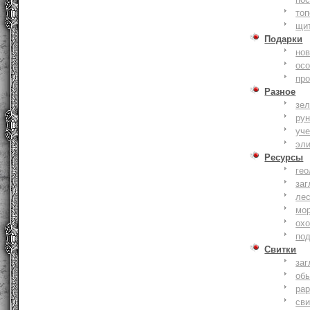
то
щи
Подарки
нов
ос
пр
Разное
зе
ру
уче
эл
Ресурсы
гео
заг
ле
мо
охо
по
Свитки
заг
об
ра
сви