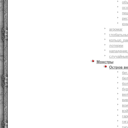
объ
осо
пе
ре
юн
агромаг
глобальны
кольцо_ра
лотереи
нападение
случайные
Монстры
Остров ве
бе
бе
бо
бу
ве
ви
во
вэ
гар
гиг
гно