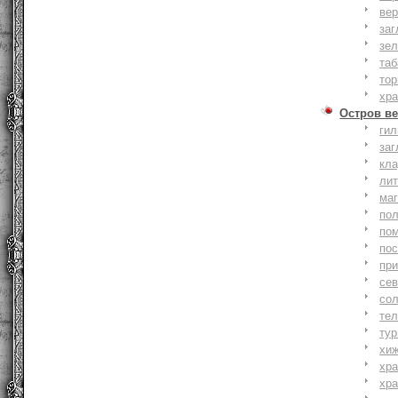
вер
заг
зе
та
тор
хр
Остров ве
ги
заг
кл
ли
ма
по
по
по
пр
се
со
тел
тур
хи
хр
хр