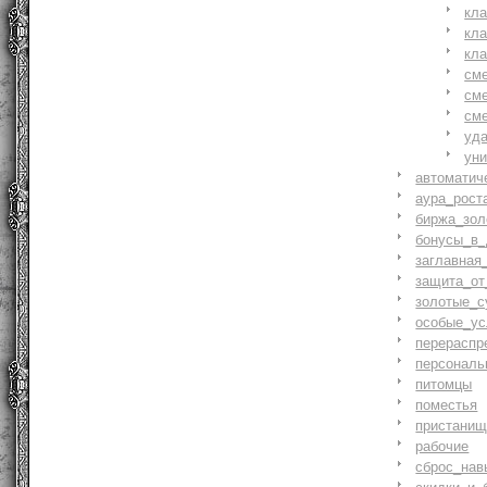
кл
кл
кл
см
см
см
уд
ун
автоматич
аура_рост
биржа_зол
бонусы_в_
заглавная
защита_от
золотые_с
особые_ус
перераспр
персональ
питомцы
поместья
пристани
рабочие
сброс_нав