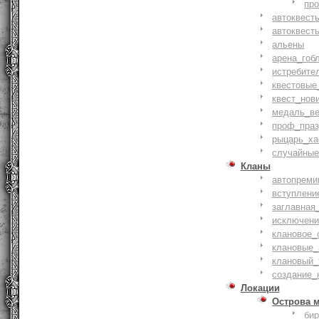
пр
автоквест
автоквест
альены
арена_гоб
истребите
квестовые
квест_нов
медаль_ве
проф_праз
рыцарь_ха
случайные
Кланы
автопреми
вступлени
заглавная
исключени
клановое_
клановые_
клановый_
создание_
Локации
Острова 
би