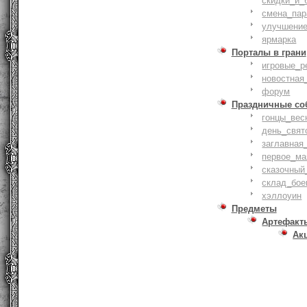
скидки_и_
смена_пар
улучшение
ярмарка
Порталы в грани
игровые_р
новостная
форум
Праздничные со
гонцы_вес
день_свят
заглавная
первое_ма
сказочный
склад_бое
хэллоуин
Предметы
Артефакт
Ак