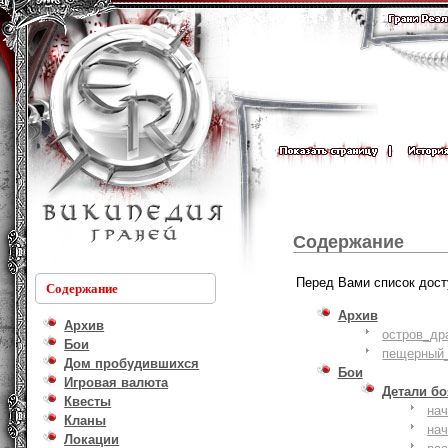
Содержание
Перед Вами список дост
Содержание
Архив
Архив
остров_др
Бои
пещерный_
Дом пробудившихся
Бои
Игровая валюта
Детали б
Квесты
на
Кланы
на
Локации