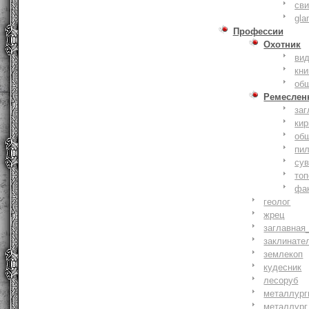
сви
gla
Профессии
Охотник
ви
кни
об
Ремеслен
заг
кир
об
пи
су
то
фа
геолог
жрец
заглавная
заклинате
землекоп
кудесник
лесоруб
металлург
металлург