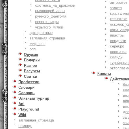
авторитет
охотника_на_драконов
золото
пылающей_лавы
кристаллы
рунного_фантома
ксенотеки
серого_вихря
осколок_х
укрытого_мглой
очки_усер
артефактные
пиастры
заглавная_страница
сердечки
миф_опп
серебро
опп
снежинка
Оружие
солиды
Подарки
турнирные
Разное
эктоплазм
Ресурсы
Квесты
Свитки
Действую
Профессии
бе
Словари
бо
Словарь
ве
Элитный турнир
ви
Api
вос
Playground
де
Wiki
заг
заглавная_страница
за
помощь
зач