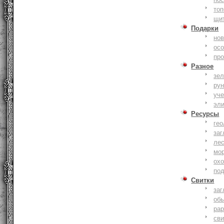
то
щи
Подарки
нов
ос
пр
Разное
зе
ру
уче
эл
Ресурсы
гео
заг
ле
мо
охо
по
Свитки
заг
об
ра
сви