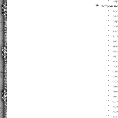
че
Остров п
ас
бе
бер
бо
ва
вл
заг
зв
ко
мв
но
по
са
св
ск
та
тен
тех
фг-
хр
хр
экз