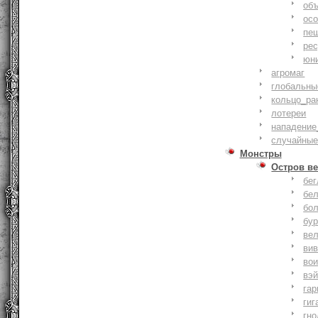
объ
осо
пе
ре
юн
агромаг
глобальны
кольцо_ра
лотереи
нападение
случайные
Монстры
Остров ве
бе
бе
бо
бу
ве
ви
во
вэ
гар
гиг
гно