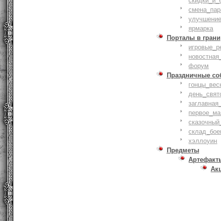
скидки_и_
смена_пар
улучшение
ярмарка
Порталы в грани
игровые_р
новостная
форум
Праздничные со
гонцы_вес
день_свят
заглавная
первое_ма
сказочный
склад_бое
хэллоуин
Предметы
Артефакт
Ак