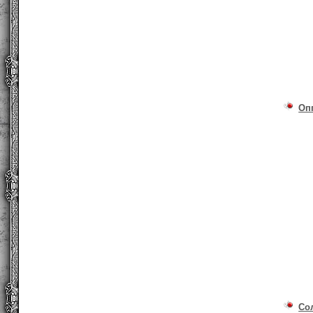
Оп
Со