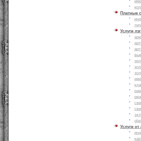
им
ко
Платные 
ин
ли
Услуги лзг
ар
ар
ар
вы
зе
зол
зо
им
кла
ра
рю
сви
сви
эк
gla
Услуги от
ин
ка