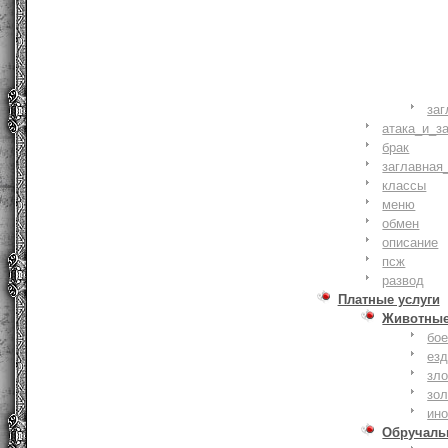
заг
атака_и_з
брак
заглавная
классы
меню
обмен
описание
псж
развод
Платные услуги
Животны
бое
ез
зло
зо
ин
Обручаль