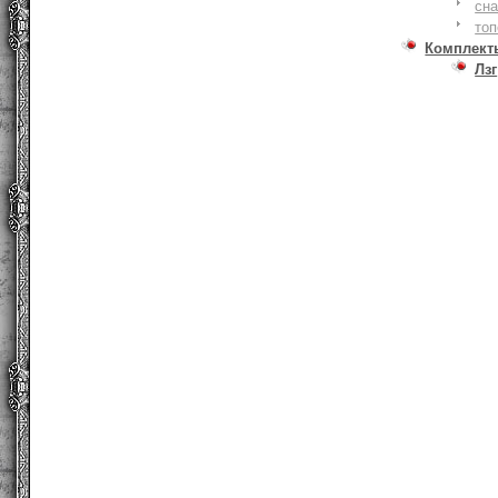
сна
то
Комплект
Лзг