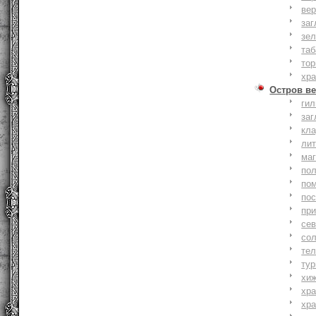
вер
заг
зе
та
тор
хр
Остров ве
ги
заг
кл
ли
ма
по
по
по
пр
се
со
тел
тур
хи
хр
хр