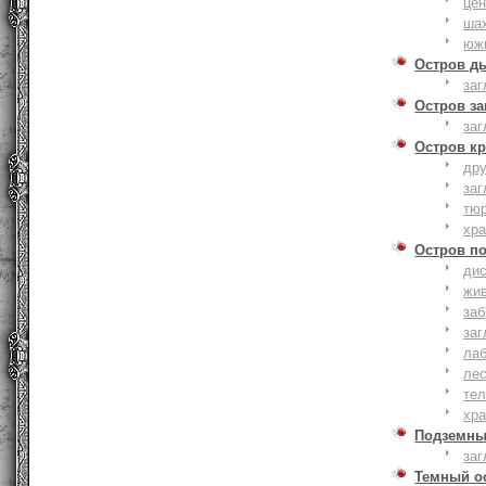
це
ша
юж
Остров д
заг
Остров з
заг
Остров к
дру
заг
тю
хр
Остров п
дис
жи
за
заг
лаб
ле
тел
хр
Подземны
заг
Темный о