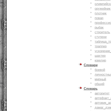
олимпийск
оружейник
плотник
повар
профессио
рыбак
строитель
ступени
таблица_т
траппер
ускорение
шахтер
ювелир
Словари
боевой
личностны
мирный
общий
Словарь
авторитет
артефакт_
артовик_а
дамаг_дэ