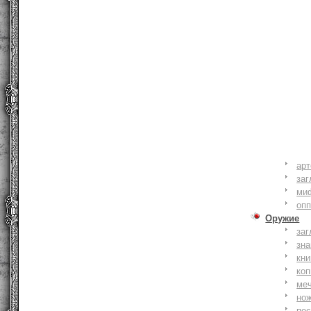
ар
заг
ми
оп
Оружие
заг
зн
кни
коп
ме
но
по