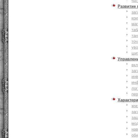
чат
Развитие
заг
кри
ма
таб
тан
точ
уво
щи
Управлен
вк
заг
инв
ин
лог
пе
Характер
жм
заг
за
мо
на
об