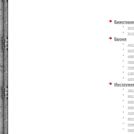
Бижутери
ко
ку
Броня
до
кол
на
пер
по
сап
шл
Инструме
заг
ин
кир
кир
ло
мо
но
пи