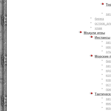
То
заг
биржа
остров_ал
храм
Модули игры
Инстансы
заг
не
эл
Морские 
би
заг
ид
ко
кор
ост
пр
Тактическ
заг
ми
мо