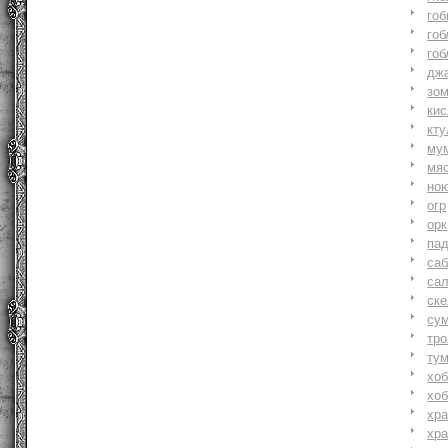
гоб
гоб
гоб
джа
зо
ки
кту
му
мя
но
огр
орк
па
саб
са
ске
су
тр
ту
хоб
хоб
хр
хр