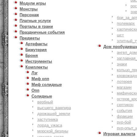
ра
Модули игры
ро
Монстры
эн
Персонаж
бои_за_ар
Платные услуги
полемарх
Порталы в грани
хаотическ
Праздничные события
шст
Предметы
элитный_т
Артефакты
Дом пробудивш
Бижутерия
ангел_дом
Броня
заглавная
Инструменты
знаки
Комплекты
кольцо_пр
Лзг
кровожадн
Миф опп
лотерея
Миф солидные
магазин
Опп
мифическ
Солидные
остров_кр
вербный
септикон
высшего_вампира
события
дрожащей_земли
фракции
заступника
pvp-бой
лорда_ужаса
pvp-опыт_
морской_бездны
Игровая валюта
ночного_гостя