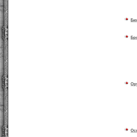
Би
Бр
Ор
Ос