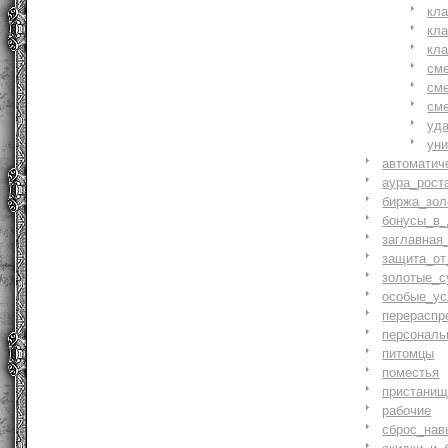
кл
кл
кл
см
см
см
уд
ун
автоматич
аура_рост
биржа_зол
бонусы_в_
заглавная
защита_от
золотые_с
особые_ус
перераспр
персональ
питомцы
поместья
пристани
рабочие
сброс_нав