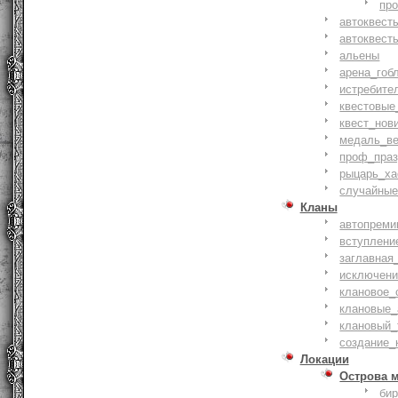
пр
автоквест
автоквест
альены
арена_гоб
истребите
квестовые
квест_нов
медаль_ве
проф_праз
рыцарь_ха
случайные
Кланы
автопреми
вступлени
заглавная
исключени
клановое_
клановые_
клановый_
создание_
Локации
Острова 
би