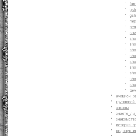
fur
gs
gs
mg
pe
saw
sh
sho
sh
sho
sh
sh
sh
sh
sh
tav
аукцион_р
групповой
законы
знаете_ли
знакомств
история_г
недопусти