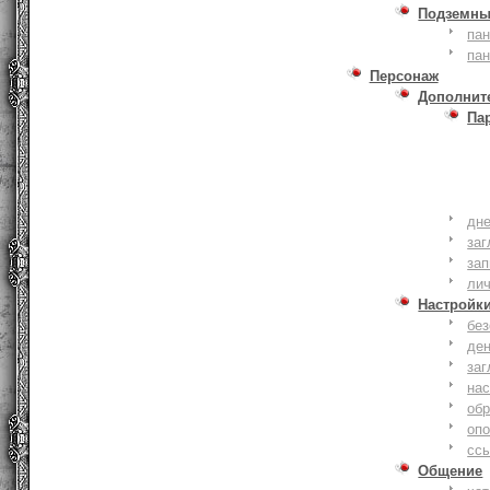
Подземны
пан
пан
Персонаж
Дополнит
Па
дне
заг
зап
ли
Настройк
без
де
заг
нас
обр
оп
сс
Общение