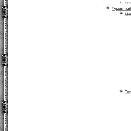
заг
Туманный
Ма
То