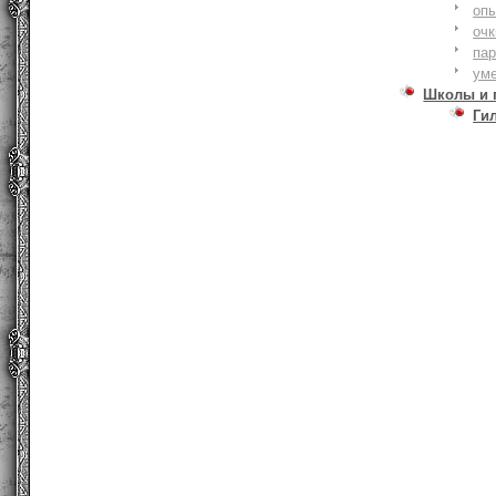
оп
очк
па
ум
Школы и 
Ги