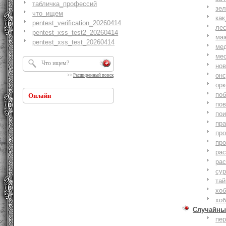
табличка_профессий
зе
что_ищем
как
pentest_verification_20260414
ле
pentest_xss_test2_20260414
ма
pentest_xss_test_20260414
ме
ме
но
онс
>>
Расширенный поиск
ор
по
Онлайн
по
по
пр
пр
пр
ра
ра
су
тай
хоб
хоб
Случайны
пе