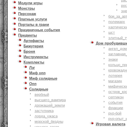
ра
Модули игры
ро
Монстры
эн
Персонаж
бои_за_ар
Платные услуги
полемарх
Порталы в грани
хаотическ
Праздничные события
шст
Предметы
элитный_т
Артефакты
Дом пробудивш
Бижутерия
ангел_дом
Броня
заглавная
Инструменты
знаки
Комплекты
кольцо_пр
Лзг
кровожадн
Миф опп
лотерея
Миф солидные
магазин
Опп
мифическ
Солидные
остров_кр
вербный
септикон
высшего_вампира
события
дрожащей_земли
фракции
заступника
pvp-бой
лорда_ужаса
pvp-опыт_
морской_бездны
Игровая валюта
ночного_гостя