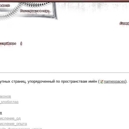
упных страниц, упорядоченный по пространствам имён (
namespaces
).
аконов
злобоглаз
оя
числение_од
числение_опыта