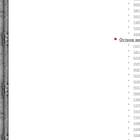
вер
заг
зе
та
тор
хр
Остров ве
ги
заг
кл
ли
ма
по
по
по
пр
се
со
тел
тур
хи
хр
хр