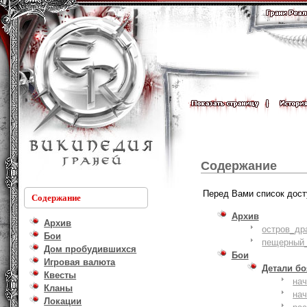
Содержание
Перед Вами список дост
Содержание
Архив
Архив
остров_др
Бои
пещерный_
Дом пробудившихся
Бои
Игровая валюта
Детали б
Квесты
на
Кланы
на
Локации