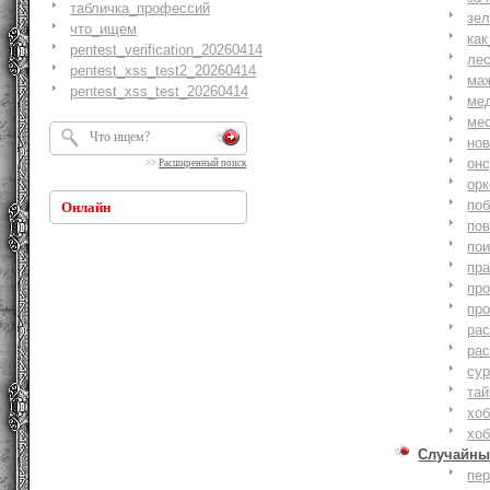
табличка_профессий
зе
что_ищем
как
pentest_verification_20260414
ле
pentest_xss_test2_20260414
ма
pentest_xss_test_20260414
ме
ме
но
онс
>>
Расширенный поиск
ор
по
Онлайн
по
по
пр
пр
пр
ра
ра
су
тай
хоб
хоб
Случайны
пе