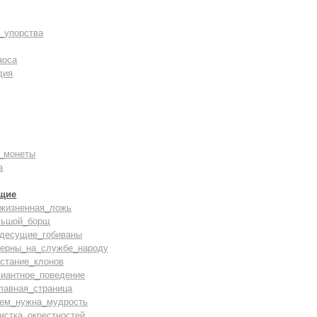
_упорства
аоса
дия
_монеты
а
щие
зжизненная_ложь
льшой_борщ
здесущие_гобиваны
верны_на_службе_народу
стание_клонов
виантное_поведение
лавная_страница
чем_нужна_мудрость
истка_окрестностей