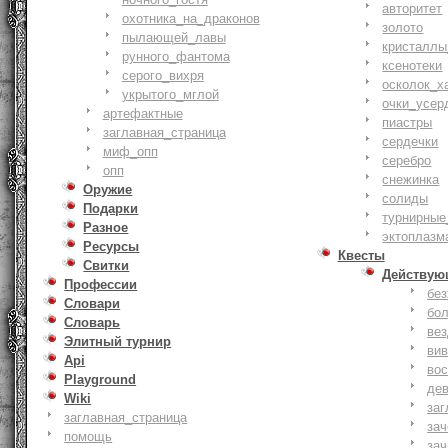
авторитет
охотника_на_драконов
золото
пылающей_лавы
кристаллы
рунного_фантома
ксенотеки
серого_вихря
осколок_х
укрытого_мглой
очки_усер
артефактные
пиастры
заглавная_страница
сердечки
миф_опп
серебро
опп
снежинка
Оружие
солиды
Подарки
турнирные
Разное
эктоплазм
Ресурсы
Квесты
Свитки
Действую
Профессии
бе
Словари
бо
Словарь
ве
Элитный турнир
ви
Api
вос
Playground
де
Wiki
заг
заглавная_страница
за
помощь
зач