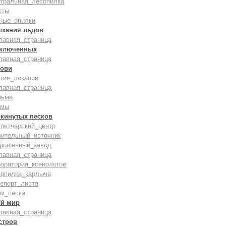
нтральная_лесопилка
хты
ные_опилки
ыхания льдов
лавная_страница
аключенных
лавная_страница
рови
гие_локации
лавная_страница
рьма
амы
окинутых песков
петчерский_центр
вительный_источник
брошенный_завод
лавная_страница
оратория_ксенологов
сопилка_карлыча
епорт_листа
ам_песка
й мир
лавная_страница
стров