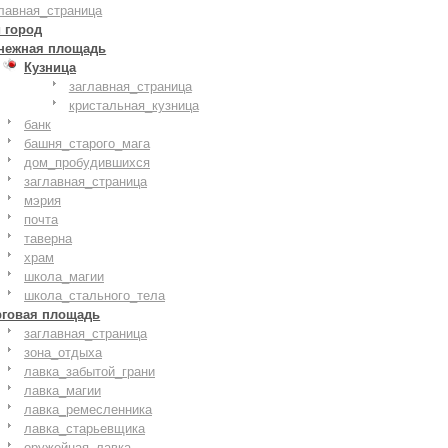
лавная_страница
 город
нежная площадь
Кузница
заглавная_страница
кристальная_кузница
банк
башня_старого_мага
дом_пробудившихся
заглавная_страница
мэрия
почта
таверна
храм
школа_магии
школа_стального_тела
рговая площадь
заглавная_страница
зона_отдыха
лавка_забытой_грани
лавка_магии
лавка_ремесленника
лавка_старьевщика
оружейная_лавка