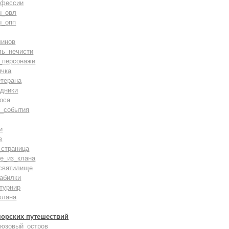
офессии
ы_овл
ы_опп
линов
ль_нечисти
_персонажи
ичка
терана
дники
оса
_события
и
е
_страница
е_из_клана
святилище
абилки
турнир
клана
морских путешествий
рюзовый_остров