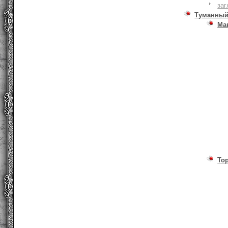
заг
Туманный
Ма
То