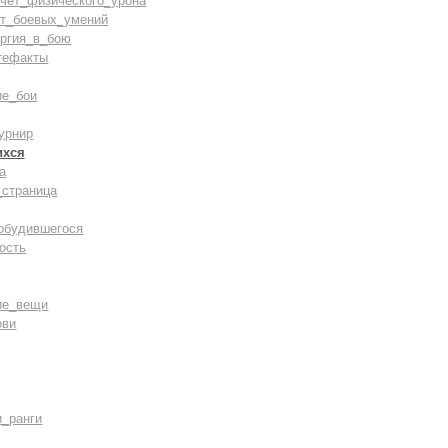
счёт_физического_урона
ст_боевых_умений
ергия_в_бою
тефакты
ие_бои
урнир
ихся
а
_страница
обудившегося
ость
ие_вещи
ови
и_ранги