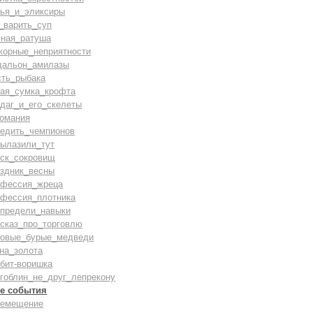
лья_и_эликсиры
_варить_суп
сная_ратуша
жорные_неприятности
дальон_амилазы
сть_рыбака
вая_сумка_крофта
даг_и_его_скелеты
комания
бедить_чемпионов
вылазили_тут
иск_сокровищ
аздник_весны
офессия_жреца
офессия_плотника
спредели_навыки
ссказ_про_торговлю
ровые_бурые_медведи
на_золота
бит-воришка
гоблин_не_друг_лепрекону
е события
ремещение