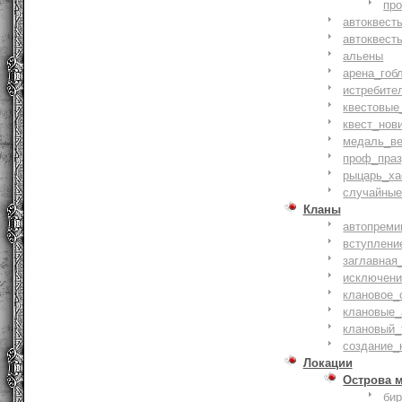
пр
автоквест
автоквест
альены
арена_гоб
истребите
квестовые
квест_нов
медаль_ве
проф_праз
рыцарь_ха
случайные
Кланы
автопреми
вступлени
заглавная
исключени
клановое_
клановые_
клановый_
создание_
Локации
Острова 
би