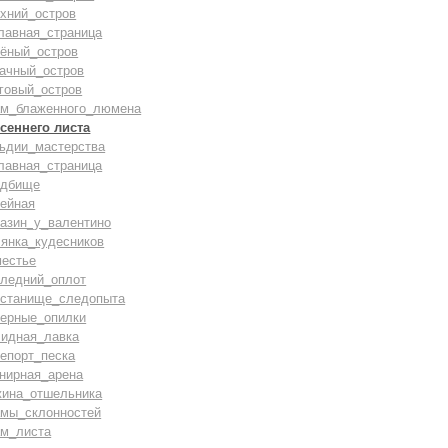
хний_остров
лавная_страница
лёный_остров
бачный_остров
говый_остров
ам_блаженного_люмена
сеннего листа
льдии_мастерства
лавная_страница
адбище
тейная
газин_у_валентино
лянка_кудесников
местье
следний_оплот
истанище_следопыта
верные_опилки
лидная_лавка
епорт_песка
нирная_арена
жина_отшельника
амы_склонностей
ам_листа