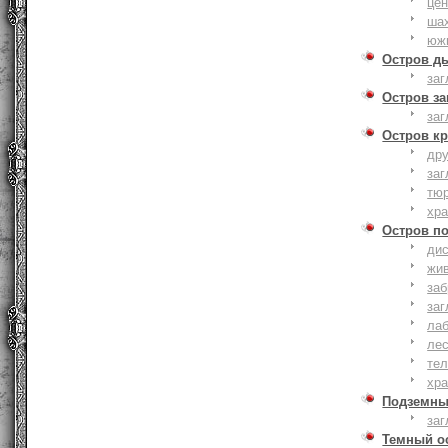
це
ша
юж
Остров д
заг
Остров з
заг
Остров к
дру
заг
тю
хр
Остров п
дис
жи
за
заг
лаб
ле
тел
хр
Подземны
заг
Темный о