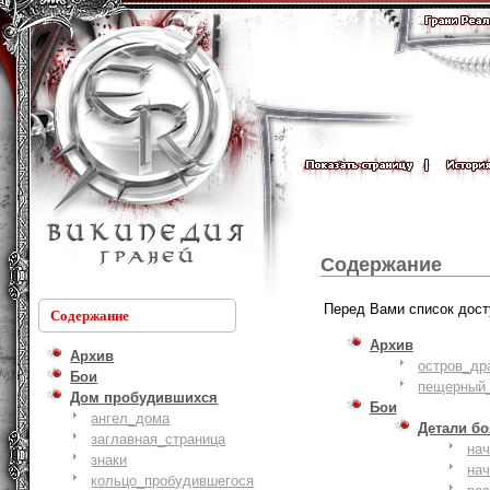
Содержание
Перед Вами список дост
Содержание
Архив
Архив
остров_др
Бои
пещерный_
Дом пробудившихся
Бои
ангел_дома
Детали б
заглавная_страница
на
знаки
на
кольцо_пробудившегося