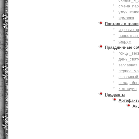
скидки_и_
смена_пар
улучшение
ярмарка
Порталы в грани
игровые_р
новостная
форум
Праздничные со
гонцы_вес
день_свят
заглавная
первое_ма
сказочный
склад_бое
хэллоуин
Предметы
Артефакт
Ак