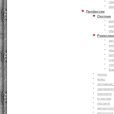
сви
gla
Профессии
Охотник
ви
кни
об
Ремеслен
заг
кир
об
пи
су
то
фа
геолог
жрец
заглавная
заклинате
землекоп
кудесник
лесоруб
металлург
металлург