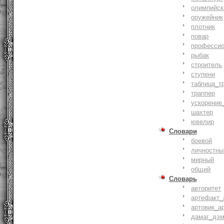
олимпийск
оружейник
плотник
повар
профессио
рыбак
строитель
ступени
таблица_т
траппер
ускорение
шахтер
ювелир
Словари
боевой
личностны
мирный
общий
Словарь
авторитет
артефакт_
артовик_а
дамаг_дэ