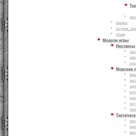
То
заг
биржа
остров_ал
храм
Модули игры
Инстансы
заг
не
эл
Морские 
би
заг
ид
ко
кор
ост
пр
Тактическ
заг
ми
мо