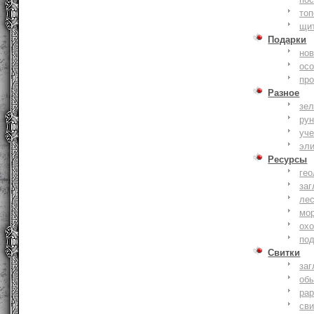
то
щи
Подарки
нов
ос
пр
Разное
зе
ру
уче
эл
Ресурсы
гео
заг
ле
мо
охо
по
Свитки
заг
об
ра
сви