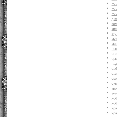
гоб
гоб
гоб
джа
зо
ки
кту
му
мя
но
огр
орк
па
саб
са
ске
су
тр
ту
хоб
хоб
хр
хр