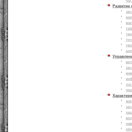
чат
Развитие
заг
кри
ма
таб
тан
точ
уво
щи
Управлен
вк
заг
инв
ин
лог
пе
Характер
жм
заг
за
мо
на
об