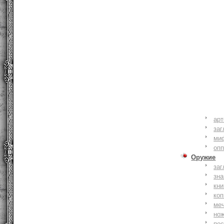
ар
заг
ми
оп
Оружие
заг
зн
кни
коп
ме
но
по