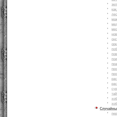
зе
как
ле
ма
ме
ме
но
онс
ор
по
по
по
пр
пр
пр
ра
ра
су
тай
хоб
хоб
Случайны
пе