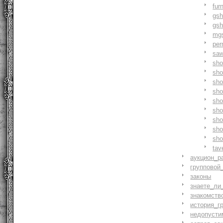
fur
gs
gs
mg
pe
saw
sh
sho
sh
sho
sh
sh
sh
sh
sh
tav
аукцион_р
групповой
законы
знаете_ли
знакомств
история_г
недопусти