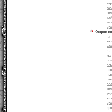
вер
заг
зе
та
тор
хр
Остров ве
ги
заг
кл
ли
ма
по
по
по
пр
се
со
тел
тур
хи
хр
хр