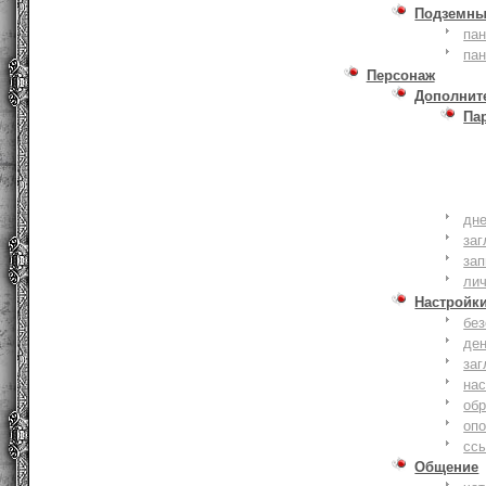
Подземны
пан
пан
Персонаж
Дополнит
Па
дне
заг
зап
ли
Настройк
без
де
заг
нас
обр
оп
сс
Общение