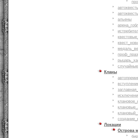
пр
автоквест
автоквест
альены
арена_гоб
истребите
квестовые
квест_нов
медаль_ве
проф_праз
рыцарь_ха
случайные
Кланы
автопреми
вступлени
заглавная
исключени
клановое_
клановые_
клановый_
создание_
Локации
Острова 
би