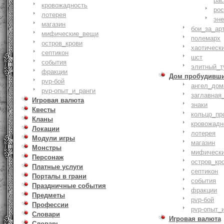
ра
кровожадность
ро
лотерея
эн
магазин
бои_за_ар
мифические_вещи
полемарх
остров_крови
хаотическ
септикон
шст
события
элитный_т
фракции
Дом пробудивш
pvp-бой
ангел_дом
pvp-опыт_и_ранги
заглавная
Игровая валюта
знаки
Квесты
кольцо_пр
Кланы
кровожадн
Локации
лотерея
Модули игры
магазин
Монстры
мифическ
Персонаж
остров_кр
Платные услуги
септикон
Порталы в грани
события
Праздничные события
фракции
Предметы
pvp-бой
Профессии
pvp-опыт_
Словари
Игровая валюта
Словарь