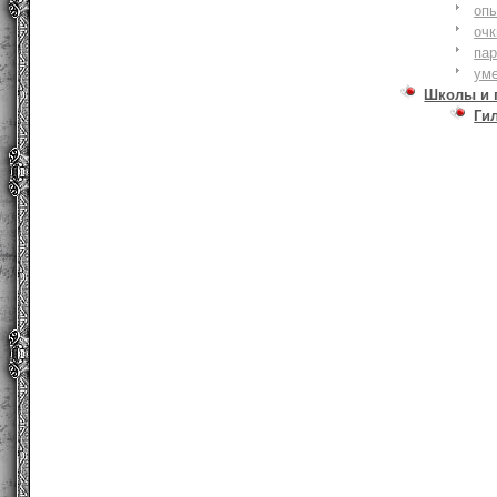
оп
очк
па
ум
Школы и 
Ги