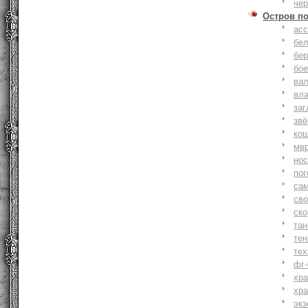
че
Остров п
ас
бе
бер
бо
ва
вл
заг
зв
ко
мв
но
по
са
св
ск
та
тен
тех
фг-
хр
хр
экз