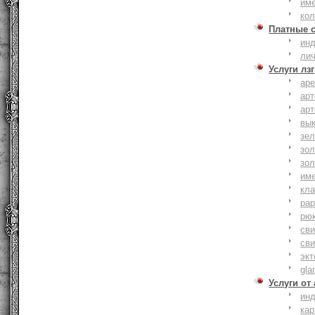
им
ко
Платные 
ин
ли
Услуги лзг
ар
ар
ар
вы
зе
зол
зо
им
кла
ра
рю
сви
сви
эк
gla
Услуги от
ин
ка