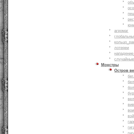
объ
осо
пе
ре
юн
агромаг
глобальны
кольцо_ра
лотереи
нападение
случайные
Монстры
Остров ве
бе
бе
бо
бу
ве
ви
во
вэ
гар
гиг
гно