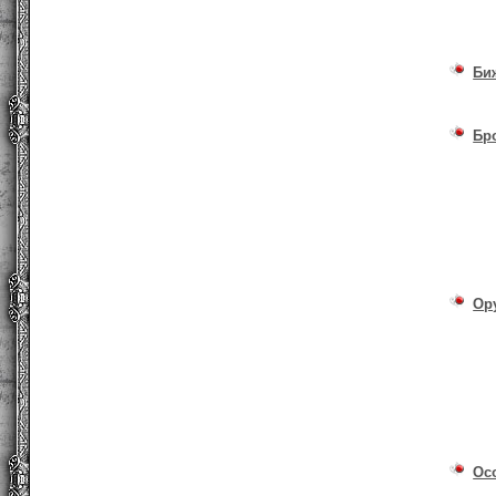
Би
Бр
Ор
Ос