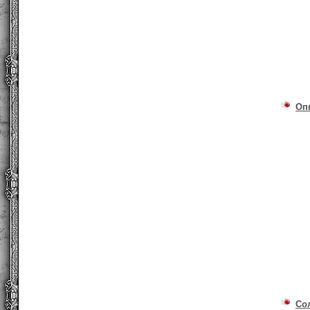
Оп
Со