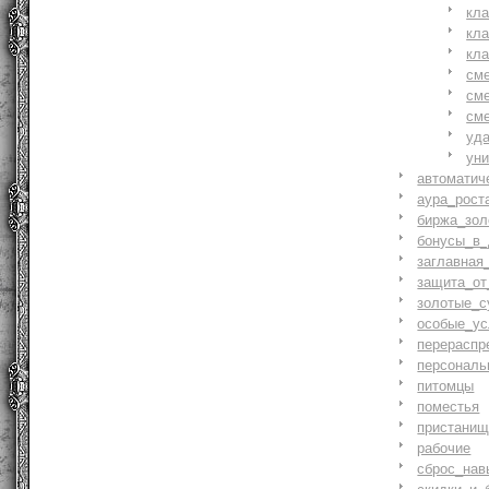
кл
кл
кл
см
см
см
уд
ун
автоматич
аура_рост
биржа_зол
бонусы_в_
заглавная
защита_от
золотые_с
особые_ус
перераспр
персональ
питомцы
поместья
пристани
рабочие
сброс_нав