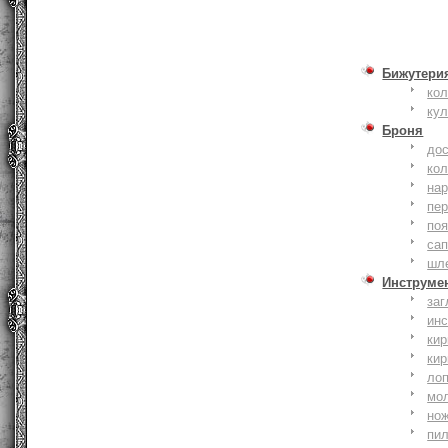
Бижутери
ко
ку
Броня
до
кол
на
пер
по
сап
шл
Инструме
заг
ин
кир
кир
ло
мо
но
пи