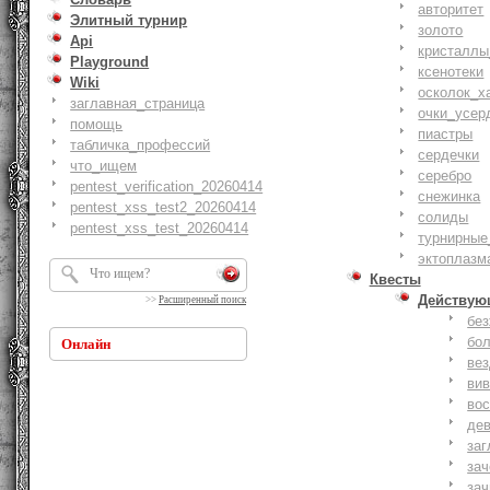
авторитет
Элитный турнир
золото
Api
кристаллы
Playground
ксенотеки
Wiki
осколок_х
заглавная_страница
очки_усер
помощь
пиастры
табличка_профессий
сердечки
что_ищем
серебро
pentest_verification_20260414
снежинка
pentest_xss_test2_20260414
солиды
pentest_xss_test_20260414
турнирные
эктоплазм
Квесты
Действую
>>
Расширенный поиск
бе
бо
Онлайн
ве
ви
вос
де
заг
за
зач