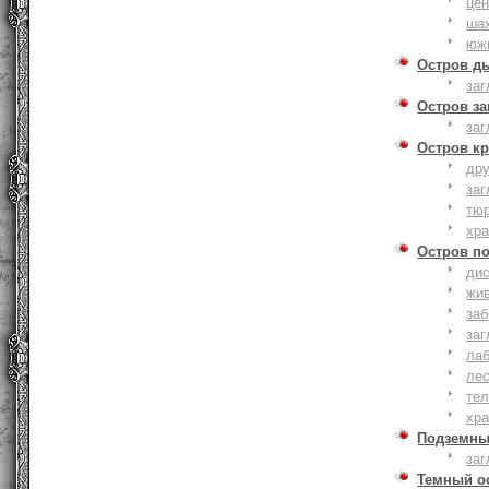
це
ша
юж
Остров д
заг
Остров з
заг
Остров к
дру
заг
тю
хр
Остров п
дис
жи
за
заг
лаб
ле
тел
хр
Подземны
заг
Темный о