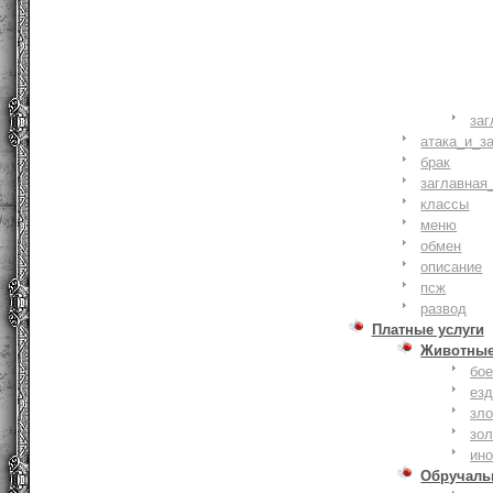
заг
атака_и_з
брак
заглавная
классы
меню
обмен
описание
псж
развод
Платные услуги
Животны
бое
ез
зло
зо
ин
Обручаль