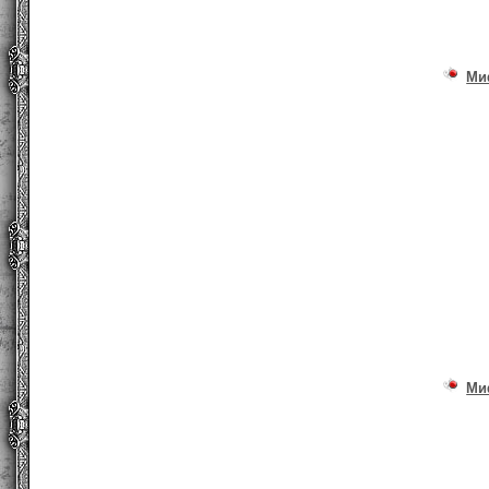
Ми
Ми