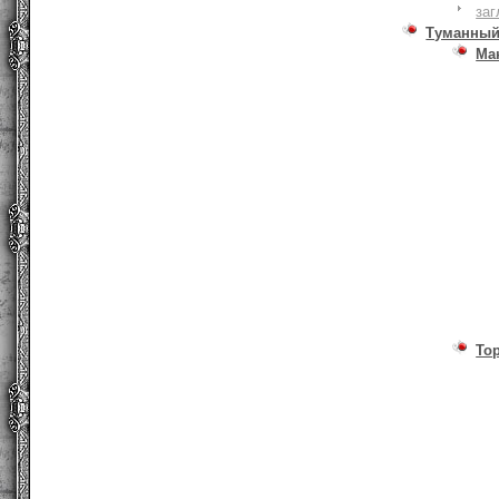
заг
Туманный
Ма
То